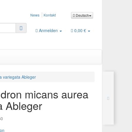
News
Kontakt
Deutsch
Anmelden
0,00 €
a variegata Ableger
ndron micans aurea
a Ableger
50
ron