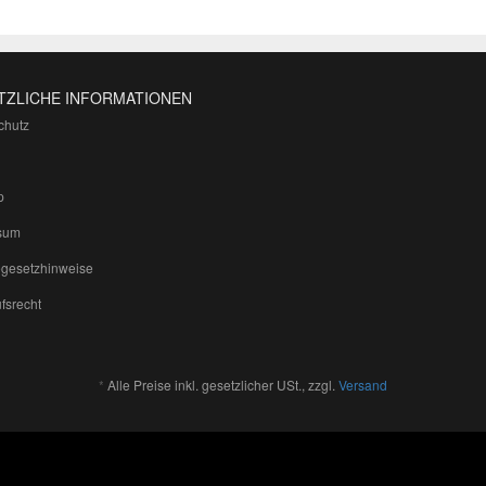
TZLICHE INFORMATIONEN
chutz
p
sum
egesetzhinweise
fsrecht
*
Alle Preise inkl. gesetzlicher USt., zzgl.
Versand