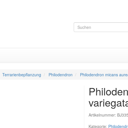
Terrarienbepflanzung
Philodendron
Philodendron micans aure
Philode
variegat
Artikelnummer:
BJ33
Kategorie:
Philodend