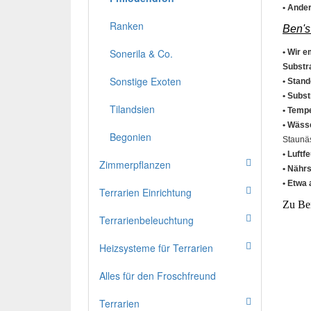
• Ande
Ranken
Ben's
Sonerila & Co.
• Wir e
Substr
Sonstige Exoten
• Stand
• Subst
Tilandsien
• Temp
• Wäss
Begonien
Staunäs
• Luftf
Zimmerpflanzen
• Nähr
• Etwa 
Terrarien Einrichtung
Zu Be
Terrarienbeleuchtung
Heizsysteme für Terrarien
Alles für den Froschfreund
Terrarien