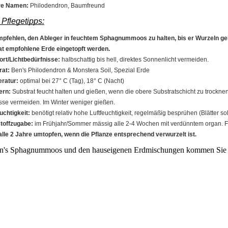
re Namen:
Philodendron, Baumfreund
 Pflegetipps:
mpfehlen, den Ableger in feuchtem Sphagnummoos zu halten, bis er Wurzeln geb
at empfohlene Erde eingetopft werden.
ort/Lichtbedürfnisse:
halbschattig bis hell, direktes Sonnenlicht vermeiden.
rat:
Ben's Philodendron & Monstera Soil, Spezial Erde
eratur:
optimal bei 27° C (Tag), 18° C (Nacht)
ern:
Substrat feucht halten und gießen, wenn die obere Substratschicht zu trockn
se vermeiden. Im Winter weniger gießen.
euchtigkeit:
benötigt relativ hohe Luftfeuchtigkeit, regelmäßig besprühen (Blätter s
stoffzugabe:
im Frühjahr/Sommer mässig alle 2-4 Wochen mit verdünntem organ.
alle 2 Jahre umtopfen, wenn die Pflanze entsprechend verwurzelt ist.
n's Sphagnummoos und den hauseigenen Erdmischungen kommen Sie 