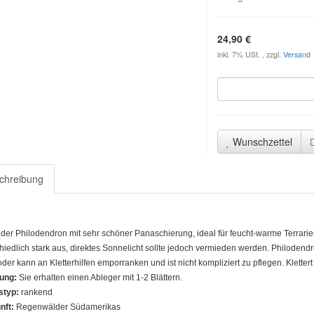
24,90 €
inkl. 7% USt. , zzgl.
Versand
Wunschzettel
chreibung
nder Philodendron mit sehr schöner Panaschierung, ideal für feucht-warme Terrarie
hiedlich stark aus, direktes Sonnelicht sollte jedoch vermieden werden. Philodend
oder kann an Kletterhilfen emporranken und ist nicht kompliziert zu pflegen. Klett
rung:
Sie erhalten einen Ableger mit 1-2 Blättern.
styp:
rankend
nft:
Regenwälder Südamerikas