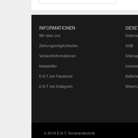
INFORMATIONEN
GESE
Wir über uns
Datens
Zahlungsmöglichkeiten
AGB
Versandinformationen
Sitema
Newsletter
Impres
E.N.T. bei Facebook
Batteri
E.N.T. bei Instagram
Widerru
© 2016 E.N.T. Terrarientechnik