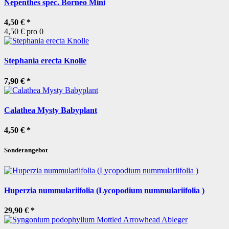
Nepenthes spec. Borneo Mini
4,50 €
*
4,50 € pro 0
Stephania erecta Knolle
7,90 €
*
Calathea Mysty Babyplant
4,50 €
*
Sonderangebot
Huperzia nummulariifolia (Lycopodium nummulariifolia )
29,90 €
*