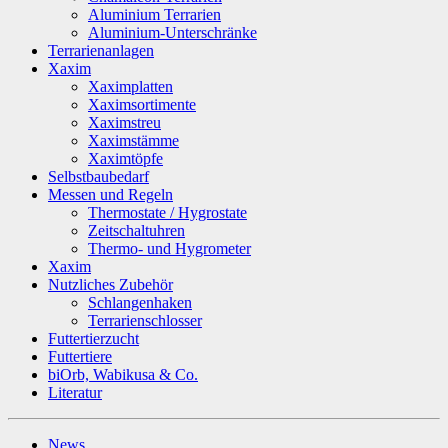
Aluminium Terrarien
Aluminium-Unterschränke
Terrarienanlagen
Xaxim
Xaximplatten
Xaximsortimente
Xaximstreu
Xaximstämme
Xaximtöpfe
Selbstbaubedarf
Messen und Regeln
Thermostate / Hygrostate
Zeitschaltuhren
Thermo- und Hygrometer
Xaxim
Nutzliches Zubehör
Schlangenhaken
Terrarienschlosser
Futtertierzucht
Futtertiere
biOrb, Wabikusa & Co.
Literatur
News