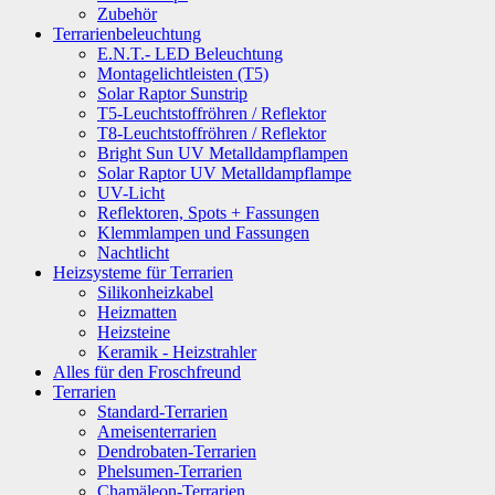
Zubehör
Terrarienbeleuchtung
E.N.T.- LED Beleuchtung
Montagelichtleisten (T5)
Solar Raptor Sunstrip
T5-Leuchtstoffröhren / Reflektor
T8-Leuchtstoffröhren / Reflektor
Bright Sun UV Metalldampflampen
Solar Raptor UV Metalldampflampe
UV-Licht
Reflektoren, Spots + Fassungen
Klemmlampen und Fassungen
Nachtlicht
Heizsysteme für Terrarien
Silikonheizkabel
Heizmatten
Heizsteine
Keramik - Heizstrahler
Alles für den Froschfreund
Terrarien
Standard-Terrarien
Ameisenterrarien
Dendrobaten-Terrarien
Phelsumen-Terrarien
Chamäleon-Terrarien