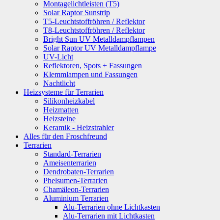
Montagelichtleisten (T5)
Solar Raptor Sunstrip
T5-Leuchtstoffröhren / Reflektor
T8-Leuchtstoffröhren / Reflektor
Bright Sun UV Metalldampflampen
Solar Raptor UV Metalldampflampe
UV-Licht
Reflektoren, Spots + Fassungen
Klemmlampen und Fassungen
Nachtlicht
Heizsysteme für Terrarien
Silikonheizkabel
Heizmatten
Heizsteine
Keramik - Heizstrahler
Alles für den Froschfreund
Terrarien
Standard-Terrarien
Ameisenterrarien
Dendrobaten-Terrarien
Phelsumen-Terrarien
Chamäleon-Terrarien
Aluminium Terrarien
Alu-Terrarien ohne Lichtkasten
Alu-Terrarien mit Lichtkasten