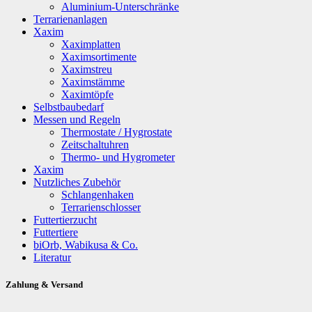
Aluminium-Unterschränke
Terrarienanlagen
Xaxim
Xaximplatten
Xaximsortimente
Xaximstreu
Xaximstämme
Xaximtöpfe
Selbstbaubedarf
Messen und Regeln
Thermostate / Hygrostate
Zeitschaltuhren
Thermo- und Hygrometer
Xaxim
Nutzliches Zubehör
Schlangenhaken
Terrarienschlosser
Futtertierzucht
Futtertiere
biOrb, Wabikusa & Co.
Literatur
Zahlung & Versand