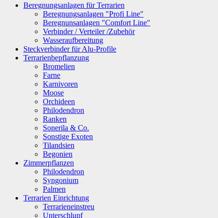
Beregnungsanlagen für Terrarien
Beregnungsanlagen "Profi Line"
Beregnunsanlagen "Comfort Line"
Verbinder / Verteiler /Zubehör
Wasseraufbereitung
Steckverbinder für Alu-Profile
Terrarienbepflanzung
Bromelien
Farne
Karnivoren
Moose
Orchideen
Philodendron
Ranken
Sonerila & Co.
Sonstige Exoten
Tilandsien
Begonien
Zimmerpflanzen
Philodendron
Syngonium
Palmen
Terrarien Einrichtung
Terrarieneinstreu
Unterschlupf