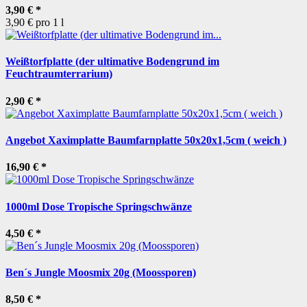
3,90 €
*
3,90 € pro 1 l
Weißtorfplatte (der ultimative Bodengrund im
Feuchtraumterrarium)
2,90 €
*
Angebot Xaximplatte Baumfarnplatte 50x20x1,5cm ( weich )
16,90 €
*
1000ml Dose Tropische Springschwänze
4,50 €
*
Ben´s Jungle Moosmix 20g (Moossporen)
8,50 €
*