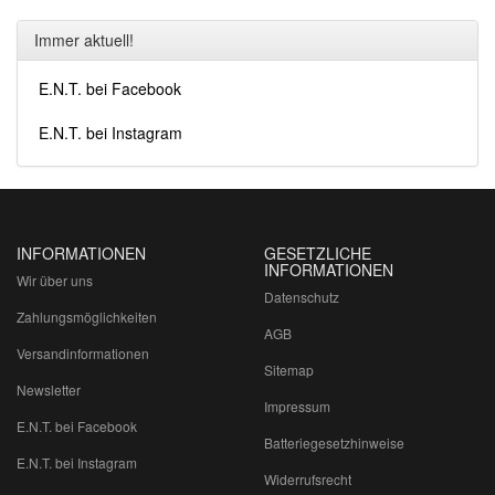
Immer aktuell!
E.N.T. bei Facebook
E.N.T. bei Instagram
INFORMATIONEN
GESETZLICHE
INFORMATIONEN
Wir über uns
Datenschutz
Zahlungsmöglichkeiten
AGB
Versandinformationen
Sitemap
Newsletter
Impressum
E.N.T. bei Facebook
Batteriegesetzhinweise
E.N.T. bei Instagram
Widerrufsrecht