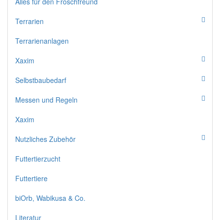
Alles für den Froschfreund
Terrarien
Terrarienanlagen
Xaxim
Selbstbaubedarf
Messen und Regeln
Xaxim
Nutzliches Zubehör
Futtertierzucht
Futtertiere
biOrb, Wabikusa & Co.
Literatur