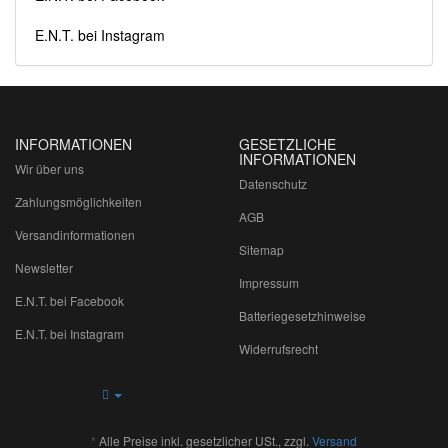
E.N.T. bei Instagram
INFORMATIONEN
GESETZLICHE
INFORMATIONEN
Wir über uns
Datenschutz
Zahlungsmöglichkeiten
AGB
Versandinformationen
Sitemap
Newsletter
Impressum
E.N.T. bei Facebook
Batteriegesetzhinweise
E.N.T. bei Instagram
Widerrufsrecht
*
Alle Preise inkl. gesetzlicher USt., zzgl.
Versand