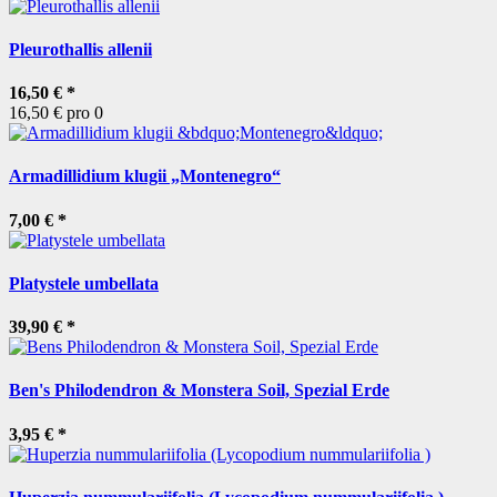
Pleurothallis allenii
16,50 €
*
16,50 € pro 0
Armadillidium klugii „Montenegro“
7,00 €
*
Platystele umbellata
39,90 €
*
Ben's Philodendron & Monstera Soil, Spezial Erde
3,95 €
*