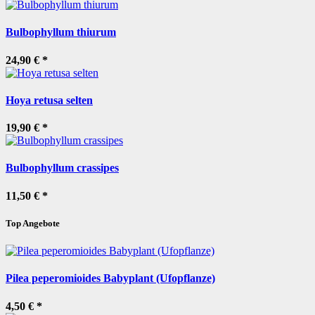
Bulbophyllum thiurum
24,90 €
*
Hoya retusa selten
19,90 €
*
Bulbophyllum crassipes
11,50 €
*
Top Angebote
Pilea peperomioides Babyplant (Ufopflanze)
4,50 €
*