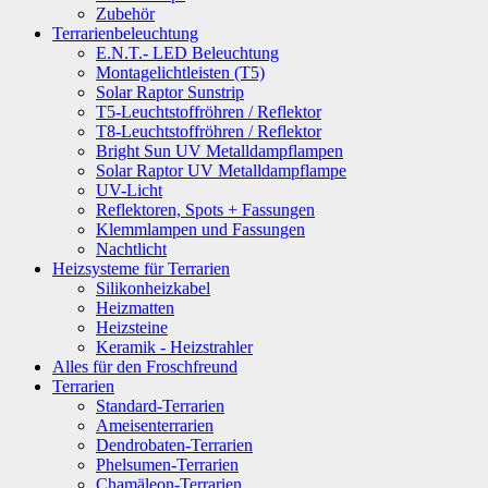
Zubehör
Terrarienbeleuchtung
E.N.T.- LED Beleuchtung
Montagelichtleisten (T5)
Solar Raptor Sunstrip
T5-Leuchtstoffröhren / Reflektor
T8-Leuchtstoffröhren / Reflektor
Bright Sun UV Metalldampflampen
Solar Raptor UV Metalldampflampe
UV-Licht
Reflektoren, Spots + Fassungen
Klemmlampen und Fassungen
Nachtlicht
Heizsysteme für Terrarien
Silikonheizkabel
Heizmatten
Heizsteine
Keramik - Heizstrahler
Alles für den Froschfreund
Terrarien
Standard-Terrarien
Ameisenterrarien
Dendrobaten-Terrarien
Phelsumen-Terrarien
Chamäleon-Terrarien