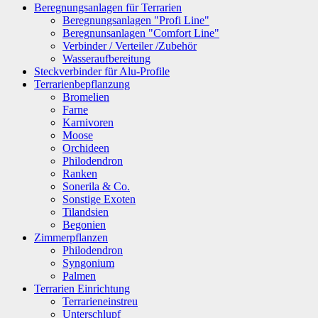
Beregnungsanlagen für Terrarien
Beregnungsanlagen "Profi Line"
Beregnunsanlagen "Comfort Line"
Verbinder / Verteiler /Zubehör
Wasseraufbereitung
Steckverbinder für Alu-Profile
Terrarienbepflanzung
Bromelien
Farne
Karnivoren
Moose
Orchideen
Philodendron
Ranken
Sonerila & Co.
Sonstige Exoten
Tilandsien
Begonien
Zimmerpflanzen
Philodendron
Syngonium
Palmen
Terrarien Einrichtung
Terrarieneinstreu
Unterschlupf