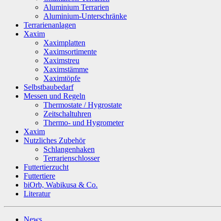
Aluminium Terrarien
Aluminium-Unterschränke
Terrarienanlagen
Xaxim
Xaximplatten
Xaximsortimente
Xaximstreu
Xaximstämme
Xaximtöpfe
Selbstbaubedarf
Messen und Regeln
Thermostate / Hygrostate
Zeitschaltuhren
Thermo- und Hygrometer
Xaxim
Nutzliches Zubehör
Schlangenhaken
Terrarienschlosser
Futtertierzucht
Futtertiere
biOrb, Wabikusa & Co.
Literatur
News