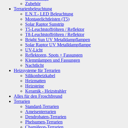
Zubehör
Terrarienbeleuchtung
E.N.T.- LED Beleuchtung
Montagelichtleisten (T5)
Solar Raptor Sunstrip
T5-Leuchtstoffröhren / Reflektor
T8-Leuchtstoffröhren / Reflektor
Bright Sun UV Metalldampflampen
Solar Raptor UV Metalldampflampe
UV-Licht
Reflektoren, Spots + Fassungen
Klemmlampen und Fassungen
Nachtlicht
Heizsysteme für Terrarien
Silikonheizkabel
Heizmatten
Heizsteine
Keramik - Heizstrahler
Alles für den Froschfreund
Terrarien
Standard-Terrarien
Ameisenterrarien
Dendrobaten-Terrarien
Phelsumen-Terrarien
Chamäleon-Terrarien