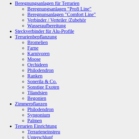
Beregnungsanlagen für Terrarien
Beregnungsanlagen "Profi Line"
Beregnunsanlagen "Comfort Line"
Verbinder / Verteiler /Zubehör
Wasseraufbereitung
Steckverbinder für Alu-Profile
Terrarienbepflanzung
Bromelien
Farne
Karnivoren
Moose
Orchideen
Philodendron
Ranken
Sonerila & Co.
Sonstige Exoten
Tilandsien
Begonien
Zimmerpflanzen
Philodendron
Syngonium
Palmen
Terrarien Einrichtung
Terrarieneinstreu
Unterschlupf