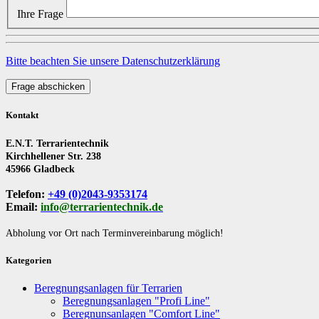
Ihre Frage
Bitte beachten Sie unsere Datenschutzerklärung
Frage abschicken
Kontakt
E.N.T. Terrarientechnik
Kirchhellener Str. 238
45966 Gladbeck
Telefon:
+49 (0)2043-9353174
Email:
info@terrarientechnik.de
Abholung vor Ort nach Terminvereinbarung möglich!
Kategorien
Beregnungsanlagen für Terrarien
Beregnungsanlagen "Profi Line"
Beregnunsanlagen "Comfort Line"