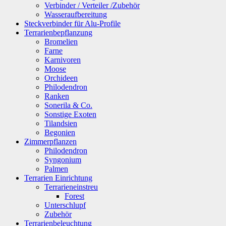
Verbinder / Verteiler /Zubehör
Wasseraufbereitung
Steckverbinder für Alu-Profile
Terrarienbepflanzung
Bromelien
Farne
Karnivoren
Moose
Orchideen
Philodendron
Ranken
Sonerila & Co.
Sonstige Exoten
Tilandsien
Begonien
Zimmerpflanzen
Philodendron
Syngonium
Palmen
Terrarien Einrichtung
Terrarieneinstreu
Forest
Unterschlupf
Zubehör
Terrarienbeleuchtung