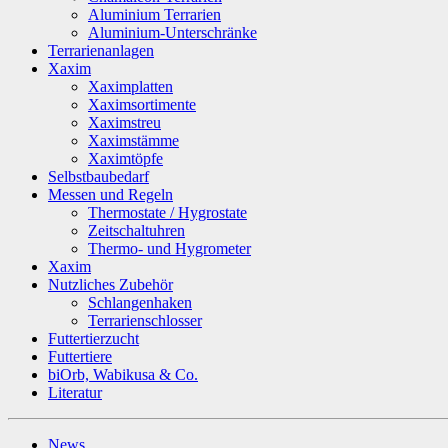
Aluminium Terrarien
Aluminium-Unterschränke
Terrarienanlagen
Xaxim
Xaximplatten
Xaximsortimente
Xaximstreu
Xaximstämme
Xaximtöpfe
Selbstbaubedarf
Messen und Regeln
Thermostate / Hygrostate
Zeitschaltuhren
Thermo- und Hygrometer
Xaxim
Nutzliches Zubehör
Schlangenhaken
Terrarienschlosser
Futtertierzucht
Futtertiere
biOrb, Wabikusa & Co.
Literatur
News