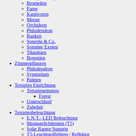
Bromelien
Farne
Karnivoren
Moose
Orchideen
Philodendron
Ranken
Sonerila & Co.
Sonstige Exoten
Tilandsien
Begonien
Zimmerpflanzen
Philodendron
Syngonium
Palmen
Terrarien Einrichtung
Terrarieneinstreu
Forest
Unterschlupf
Zubehör
Terrarienbeleuchtung
E.N.T.- LED Beleuchtung
Montagelichtleisten (T5)
Solar Raptor Sunstrip
T5-Leuchtstoffröhren / Reflektor