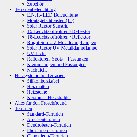
Zubehör
Terrarienbeleuchtung
E.N.T.- LED Beleuchtung
Montagelichtleisten (T5)
Solar Raptor Sunstrip
T5-Leuchtstoffröhren / Reflektor
T8-Leuchtstoffröhren / Reflektor
Bright Sun UV Metalldampflampen
Solar Raptor UV Metalldampflampe
UV-Licht
Reflektoren, Spots + Fassungen
Klemmlampen und Fassungen
Nachtlicht
Heizsysteme für Terrarien
Silikonheizkabel
Heizmatten
Heizsteine
Keramik - Heizstrahler
Alles für den Froschfreund
Terrarien
Standard-Terrarien
Ameisenterrarien
Dendrobaten-Terrarien
Phelsumen-Terrarien
Chamäleon-Terrarien