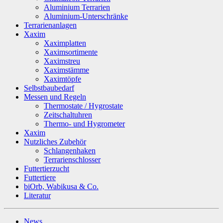
Aluminium Terrarien
Aluminium-Unterschränke
Terrarienanlagen
Xaxim
Xaximplatten
Xaximsortimente
Xaximstreu
Xaximstämme
Xaximtöpfe
Selbstbaubedarf
Messen und Regeln
Thermostate / Hygrostate
Zeitschaltuhren
Thermo- und Hygrometer
Xaxim
Nutzliches Zubehör
Schlangenhaken
Terrarienschlosser
Futtertierzucht
Futtertiere
biOrb, Wabikusa & Co.
Literatur
News