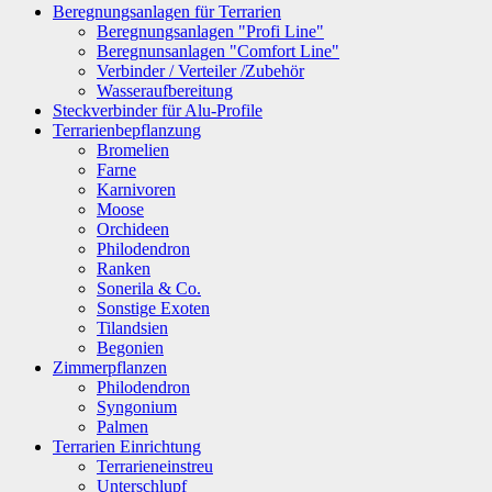
Beregnungsanlagen für Terrarien
Beregnungsanlagen "Profi Line"
Beregnunsanlagen "Comfort Line"
Verbinder / Verteiler /Zubehör
Wasseraufbereitung
Steckverbinder für Alu-Profile
Terrarienbepflanzung
Bromelien
Farne
Karnivoren
Moose
Orchideen
Philodendron
Ranken
Sonerila & Co.
Sonstige Exoten
Tilandsien
Begonien
Zimmerpflanzen
Philodendron
Syngonium
Palmen
Terrarien Einrichtung
Terrarieneinstreu
Unterschlupf