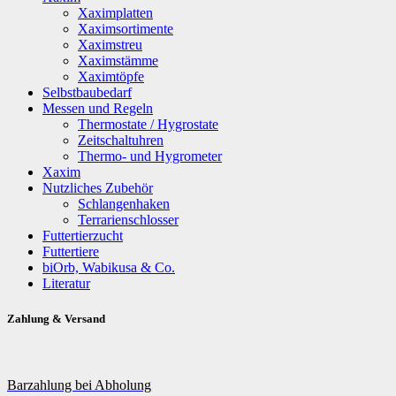
Xaximplatten
Xaximsortimente
Xaximstreu
Xaximstämme
Xaximtöpfe
Selbstbaubedarf
Messen und Regeln
Thermostate / Hygrostate
Zeitschaltuhren
Thermo- und Hygrometer
Xaxim
Nutzliches Zubehör
Schlangenhaken
Terrarienschlosser
Futtertierzucht
Futtertiere
biOrb, Wabikusa & Co.
Literatur
Zahlung & Versand
Barzahlung bei Abholung