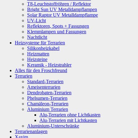
T8-Leuchtstoffröhren / Reflektor
Bright Sun UV Metalldampflampen
Solar Raptor UV Metalldampflampe
UV-Licht
Reflektoren, Spots + Fassungen
Klemmlampen und Fassungen
Nachtlicht
Heizsysteme für Terrarien
Silikonheizkabel
Heizmatten
Heizsteine
Keramik - Heizstrahler
Alles für den Froschfreund
Terrarien
Standard-Terrarien
Ameisenterrarien
Dendrobaten-Terrarien
Phelsumen-Terrarien
Chamäleon-Terrarien
Aluminium Terrarien
Alu-Terrarien ohne Lichtkasten
Alu-Terrarien mit Lichtkasten
Aluminium-Unterschränke
Terrarienanlagen
Xaxim