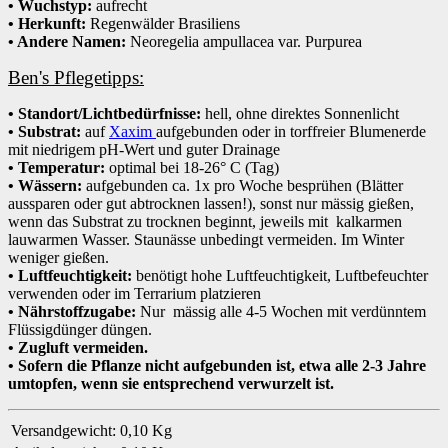
• Wuchstyp:
aufrecht
• Herkunft:
Regenwälder Brasiliens
• Andere Namen:
Neoregelia ampullacea var. Purpurea
Ben's Pflegetipps:
• Standort/Lichtbedürfnisse:
hell, ohne direktes Sonnenlicht
• Substrat:
auf
Xaxim
aufgebunden oder in torffreier Blumenerde
mit niedrigem pH-Wert und guter Drainage
• Temperatur:
optimal bei 18-26° C (Tag)
• Wässern:
aufgebunden ca. 1x pro Woche besprühen (Blätter
aussparen oder gut abtrocknen lassen!), sonst nur mässig gießen,
wenn das Substrat zu trocknen beginnt, jeweils mit kalkarmen
lauwarmen Wasser. Staunässe unbedingt vermeiden. Im Winter
weniger gießen.
• Luftfeuchtigkeit:
benötigt hohe Luftfeuchtigkeit, Luftbefeuchter
verwenden oder im Terrarium platzieren
• Nährstoffzugabe:
Nur mässig alle 4-5 Wochen mit verdünntem
Flüssigdünger düngen.
• Zugluft vermeiden.
• Sofern die Pflanze nicht aufgebunden ist, etwa alle 2-3 Jahre
umtopfen, wenn sie entsprechend verwurzelt ist.
Versandgewicht:
0,10 Kg