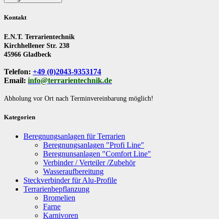
Kontakt
E.N.T. Terrarientechnik
Kirchhellener Str. 238
45966 Gladbeck
Telefon:
+49 (0)2043-9353174
Email:
info@terrarientechnik.de
Abholung vor Ort nach Terminvereinbarung möglich!
Kategorien
Beregnungsanlagen für Terrarien
Beregnungsanlagen "Profi Line"
Beregnunsanlagen "Comfort Line"
Verbinder / Verteiler /Zubehör
Wasseraufbereitung
Steckverbinder für Alu-Profile
Terrarienbepflanzung
Bromelien
Farne
Karnivoren