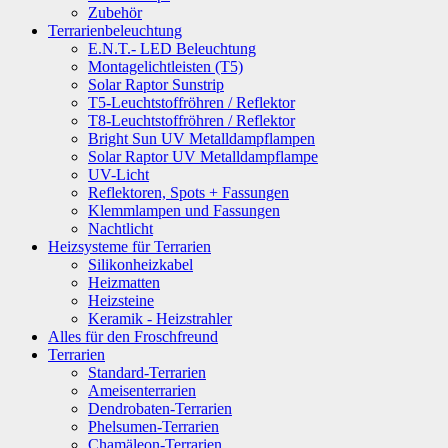
Zubehör
Terrarienbeleuchtung
E.N.T.- LED Beleuchtung
Montagelichtleisten (T5)
Solar Raptor Sunstrip
T5-Leuchtstoffröhren / Reflektor
T8-Leuchtstoffröhren / Reflektor
Bright Sun UV Metalldampflampen
Solar Raptor UV Metalldampflampe
UV-Licht
Reflektoren, Spots + Fassungen
Klemmlampen und Fassungen
Nachtlicht
Heizsysteme für Terrarien
Silikonheizkabel
Heizmatten
Heizsteine
Keramik - Heizstrahler
Alles für den Froschfreund
Terrarien
Standard-Terrarien
Ameisenterrarien
Dendrobaten-Terrarien
Phelsumen-Terrarien
Chamäleon-Terrarien