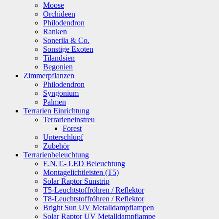
Moose
Orchideen
Philodendron
Ranken
Sonerila & Co.
Sonstige Exoten
Tilandsien
Begonien
Zimmerpflanzen
Philodendron
Syngonium
Palmen
Terrarien Einrichtung
Terrarieneinstreu
Forest
Unterschlupf
Zubehör
Terrarienbeleuchtung
E.N.T.- LED Beleuchtung
Montagelichtleisten (T5)
Solar Raptor Sunstrip
T5-Leuchtstoffröhren / Reflektor
T8-Leuchtstoffröhren / Reflektor
Bright Sun UV Metalldampflampen
Solar Raptor UV Metalldampflampe