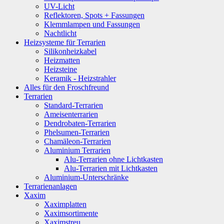
UV-Licht
Reflektoren, Spots + Fassungen
Klemmlampen und Fassungen
Nachtlicht
Heizsysteme für Terrarien
Silikonheizkabel
Heizmatten
Heizsteine
Keramik - Heizstrahler
Alles für den Froschfreund
Terrarien
Standard-Terrarien
Ameisenterrarien
Dendrobaten-Terrarien
Phelsumen-Terrarien
Chamäleon-Terrarien
Aluminium Terrarien
Alu-Terrarien ohne Lichtkasten
Alu-Terrarien mit Lichtkasten
Aluminium-Unterschränke
Terrarienanlagen
Xaxim
Xaximplatten
Xaximsortimente
Xaximstreu