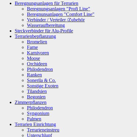
Beregnungsanlagen für Terrarien
Beregnungsanlagen "Profi Line"
Beregnunsanlagen "Comfort Line"
Verbinder / Verteiler /Zubehör
Wasseraufbereitung
Steckverbinder für Alu-Profile
Terrarienbepflanzung
Bromelien
Farne
Karnivoren
Moose
Orchideen
Philodendron
Ranken
Sonerila & Co.
Sonstige Exoten
Tilandsien
Begonien
Zimmerpflanzen
Philodendron
Syngonium
Palmen
Terrarien Einrichtung
Terrarieneinstreu
Unterschlupf