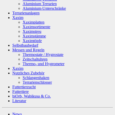
Aluminium Terrarien
Aluminium-Unterschränke
Terrarienanlagen
Xaxim
Xaximplatten
Xaximsortimente
Xaximstreu
Xaximstämme
Xaximtöpfe
Selbstbaubedarf
Messen und Regeln
Thermostate / Hygrostate
Zeitschaltuhren
Thermo- und Hygrometer
Xaxim
Nutzliches Zubehör
Schlangenhaken
Terrarienschlosser
Futtertierzucht
Futtertiere
biOrb, Wabikusa & Co.
Literatur
News