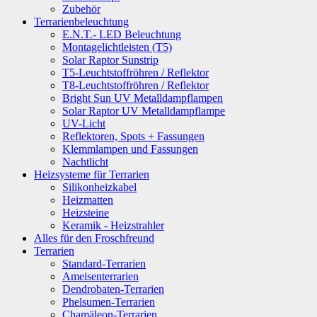
Zubehör
Terrarienbeleuchtung
E.N.T.- LED Beleuchtung
Montagelichtleisten (T5)
Solar Raptor Sunstrip
T5-Leuchtstoffröhren / Reflektor
T8-Leuchtstoffröhren / Reflektor
Bright Sun UV Metalldampflampen
Solar Raptor UV Metalldampflampe
UV-Licht
Reflektoren, Spots + Fassungen
Klemmlampen und Fassungen
Nachtlicht
Heizsysteme für Terrarien
Silikonheizkabel
Heizmatten
Heizsteine
Keramik - Heizstrahler
Alles für den Froschfreund
Terrarien
Standard-Terrarien
Ameisenterrarien
Dendrobaten-Terrarien
Phelsumen-Terrarien
Chamäleon-Terrarien