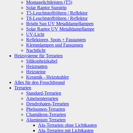
Montagelichtleisten (T5)
Solar Raptor Sunstrip
T5-Leuchtstoffröhren / Reflektor
T8-Leuchtstoffröhren / Reflektor
Bright Sun UV Metalldampflampen
Solar Raptor UV Metalldampflampe
UV-Licht
Reflektoren, Spots + Fassungen
Klemmlampen und Fassungen
Nachtlicht
Heizsysteme für Terrarien
Silikonheizkabel
Heizmatten
Heizsteine
Keramik - Heizstrahler
Alles für den Froschfreund
Terrarien
Standard-Terrarien
Ameisenterrarien
Dendrobaten-Terrarien
Phelsumen-Terrarien
Chamäleon-Terrarien
Aluminium Terrarien
Alu-Terrarien ohne Lichtkasten
Alu-Terrarien mit Lichtkasten