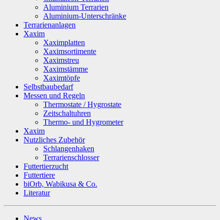
Aluminium Terrarien
Aluminium-Unterschränke
Terrarienanlagen
Xaxim
Xaximplatten
Xaximsortimente
Xaximstreu
Xaximstämme
Xaximtöpfe
Selbstbaubedarf
Messen und Regeln
Thermostate / Hygrostate
Zeitschaltuhren
Thermo- und Hygrometer
Xaxim
Nutzliches Zubehör
Schlangenhaken
Terrarienschlosser
Futtertierzucht
Futtertiere
biOrb, Wabikusa & Co.
Literatur
News