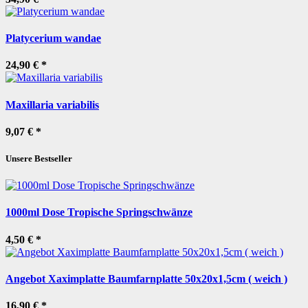
Platycerium wandae
24,90 €
*
Maxillaria variabilis
9,07 €
*
Unsere Bestseller
1000ml Dose Tropische Springschwänze
4,50 €
*
Angebot Xaximplatte Baumfarnplatte 50x20x1,5cm ( weich )
16,90 €
*