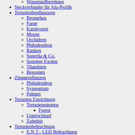
Wasseraufbereitung
Steckverbinder für Alu-Profile
Terrarienbepflanzung
Bromelien
Farne
Karnivoren
Moose
Orchideen
Philodendron
Ranken
Sonerila & Co.
Sonstige Exoten
Tilandsien
Begonien
Zimmerpflanzen
Philodendron
Syngonium
Palmen
Terrarien Einrichtung
Terrarieneinstreu
Forest
Unterschlupf
Zubehör
Terrarienbeleuchtung
E.N.T.- LED Beleuchtung