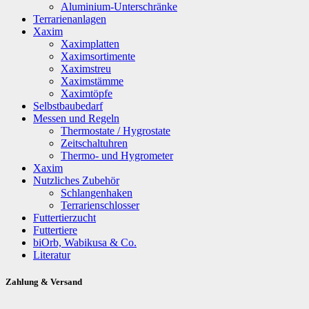
Aluminium-Unterschränke
Terrarienanlagen
Xaxim
Xaximplatten
Xaximsortimente
Xaximstreu
Xaximstämme
Xaximtöpfe
Selbstbaubedarf
Messen und Regeln
Thermostate / Hygrostate
Zeitschaltuhren
Thermo- und Hygrometer
Xaxim
Nutzliches Zubehör
Schlangenhaken
Terrarienschlosser
Futtertierzucht
Futtertiere
biOrb, Wabikusa & Co.
Literatur
Zahlung & Versand