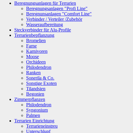
Beregnungsanlagen für Terrarien
Beregnungsanlagen "Profi Line"
Beregnunsanlagen "Comfort Line"
Verbinder / Verteiler /Zubehör
Wasseraufbereitung
Steckverbinder für Alu-Profile
Terrarienbepflanzung
Bromelien
Farne
Karnivoren
Moose
Orchideen
Philodendron
Ranken
Sonerila & Co.
Sonstige Exoten
Tilandsien
Begonien
Zimmerpflanzen
Philodendron
Syngonium
Palmen
Terrarien Einrichtung
Terrarieneinstreu
Unterschlupf