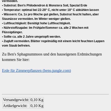
vermeiden.
• Substrat:
Ben’s Philodendron & Monstera Soil, Spezial Erde
• Temperatur:
optimal bei 22-28° C, nicht unter 18° C abkühlen lassen
• Wässern:
Ca. 1x pro Woche gut gießen, Substrat feucht halten, aber
Staunässe vermeiden. Im Winter weniger gießen.
• Luftfeuchtigkeit:
Benötigt hohe Luftfeuchtigkeit.
• Nährstoffzugabe:
Im Frühjahr/Sommer ca. alle 2 Wochen mit
Flüssigdünger.
• Sollte ca. alle 2 Jahre umgetopft werden.
• Zugluft vermeiden. Blätter regelmäßig mit einem leicht feuchten Lappen
vom Staub befreien.
Zu Ben's Sphagnummoos und den hauseigenen Erdmischungen 
kommen Sie hier:
Erde für Zimmerpflanzen (bens-jungle.com)
Versandgewicht:
0,10 Kg
Artikelgewicht:
0,10
Kg