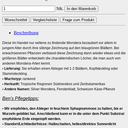
Stk.
In den Warenkorb
Wunschzettel
Vergleichsliste
Frage zum Produkt
Beschreibung
Diese im Handel nur seltene zu findende Monstera bezaubert vor allem in
jungem Alter durch ihre silbrige Zeichnung auf den blaugrünen Blättern. Bei
erwachseneren Pflanzen verblasst diese Zeichnung dann wieder etwas und die
größeren Blätter entwickeln die charakteristischen Löcher, die man auch von
anderen Monstera-Arten kennt.
• Lieferung:
Sie erhalten einen Ableger mit 1-2 Blättern, Kopfsteckling oder
Stammsteckling.
• Wuchstyp:
rankend
• Herkunft:
Tropische Regionen Südmexikos und Zentralamerikas
• Andere Namen:
Silver Monstera, Fensterblatt, Schweizer-Käse-Pflanze
Ben's Pflegetipps:
• Wir empfehlen, den Ableger in feuchtem Sphagnummoos zu halten, bis er
Wurzeln gebildet hat. Anschließend kann er in die unter dem Punkt Substrat
empfohlene Erde eingetopft werden.
• Standort/Lichtbedürfnisse:
Halbschatten, helles/direktes Sonnenlicht