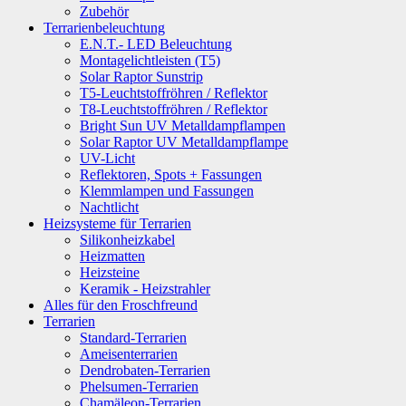
Zubehör
Terrarienbeleuchtung
E.N.T.- LED Beleuchtung
Montagelichtleisten (T5)
Solar Raptor Sunstrip
T5-Leuchtstoffröhren / Reflektor
T8-Leuchtstoffröhren / Reflektor
Bright Sun UV Metalldampflampen
Solar Raptor UV Metalldampflampe
UV-Licht
Reflektoren, Spots + Fassungen
Klemmlampen und Fassungen
Nachtlicht
Heizsysteme für Terrarien
Silikonheizkabel
Heizmatten
Heizsteine
Keramik - Heizstrahler
Alles für den Froschfreund
Terrarien
Standard-Terrarien
Ameisenterrarien
Dendrobaten-Terrarien
Phelsumen-Terrarien
Chamäleon-Terrarien