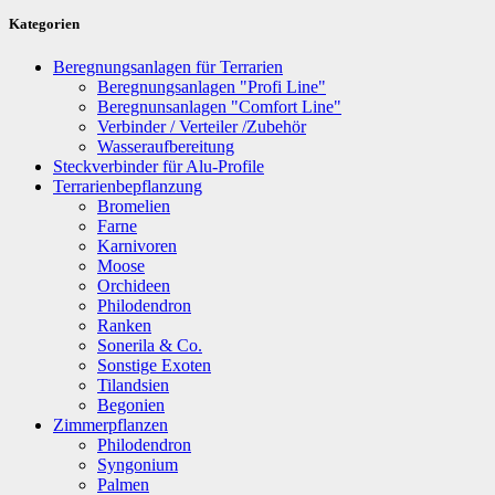
Kategorien
Beregnungsanlagen für Terrarien
Beregnungsanlagen "Profi Line"
Beregnunsanlagen "Comfort Line"
Verbinder / Verteiler /Zubehör
Wasseraufbereitung
Steckverbinder für Alu-Profile
Terrarienbepflanzung
Bromelien
Farne
Karnivoren
Moose
Orchideen
Philodendron
Ranken
Sonerila & Co.
Sonstige Exoten
Tilandsien
Begonien
Zimmerpflanzen
Philodendron
Syngonium
Palmen