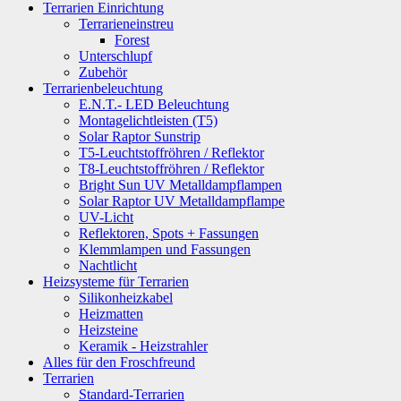
Terrarien Einrichtung
Terrarieneinstreu
Forest
Unterschlupf
Zubehör
Terrarienbeleuchtung
E.N.T.- LED Beleuchtung
Montagelichtleisten (T5)
Solar Raptor Sunstrip
T5-Leuchtstoffröhren / Reflektor
T8-Leuchtstoffröhren / Reflektor
Bright Sun UV Metalldampflampen
Solar Raptor UV Metalldampflampe
UV-Licht
Reflektoren, Spots + Fassungen
Klemmlampen und Fassungen
Nachtlicht
Heizsysteme für Terrarien
Silikonheizkabel
Heizmatten
Heizsteine
Keramik - Heizstrahler
Alles für den Froschfreund
Terrarien
Standard-Terrarien