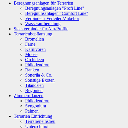
Beregnungsanlagen für Terrarien
Beregnungsanlagen "Profi Line"
Beregnunsanlagen "Comfort Line"
Verbinder / Verteiler /Zubehör
Wasseraufbereitung
Steckverbinder für Alu-Profile
Terrarienbepflanzung
Bromelien
Farne
Karnivoren
Moose
Orchideen
Philodendron
Ranken
Sonerila & Co.
Sonstige Exoten
Tilandsien
Begonien
Zimmerpflanzen
Philodendron
Syngonium
Palmen
Terrarien Einrichtung
Terrarieneinstreu
Unterschlupf