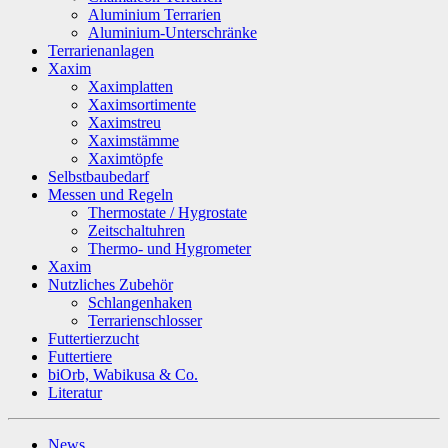
Aluminium Terrarien
Aluminium-Unterschränke
Terrarienanlagen
Xaxim
Xaximplatten
Xaximsortimente
Xaximstreu
Xaximstämme
Xaximtöpfe
Selbstbaubedarf
Messen und Regeln
Thermostate / Hygrostate
Zeitschaltuhren
Thermo- und Hygrometer
Xaxim
Nutzliches Zubehör
Schlangenhaken
Terrarienschlosser
Futtertierzucht
Futtertiere
biOrb, Wabikusa & Co.
Literatur
News