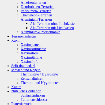
Ameisenterrarien
Dendrobaten-Terrarien
Phelsumen-Terrarien
Chamäleon-Terrarien
Aluminium Terrarien
Alu-Terrarien ohne Lichtkasten
Alu-Terrarien mit Lichtkasten
Aluminium-Unterschränke
Terrarienanlagen
Xaxim
Xaximplatten
Xaximsortimente
Xaximstreu
Xaximstämme
Xaximtöpfe
Selbstbaubedarf
Messen und Regeln
Thermostate / Hygrostate
Zeitschaltuhren
Thermo- und Hygrometer
Xaxim
Nutzliches Zubehör
Schlangenhaken
Terrarienschlosser
Futtertierzucht