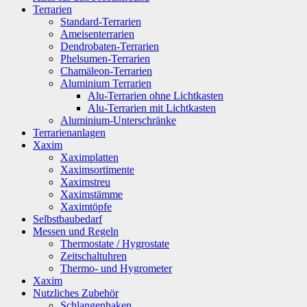
Terrarien
Standard-Terrarien
Ameisenterrarien
Dendrobaten-Terrarien
Phelsumen-Terrarien
Chamäleon-Terrarien
Aluminium Terrarien
Alu-Terrarien ohne Lichtkasten
Alu-Terrarien mit Lichtkasten
Aluminium-Unterschränke
Terrarienanlagen
Xaxim
Xaximplatten
Xaximsortimente
Xaximstreu
Xaximstämme
Xaximtöpfe
Selbstbaubedarf
Messen und Regeln
Thermostate / Hygrostate
Zeitschaltuhren
Thermo- und Hygrometer
Xaxim
Nutzliches Zubehör
Schlangenhaken