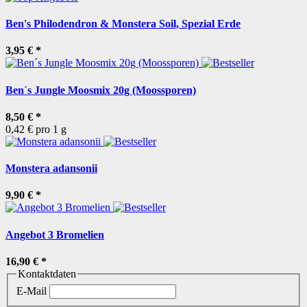
Ben's Philodendron & Monstera Soil, Spezial Erde
3,95 €
*
Ben´s Jungle Moosmix 20g (Moossporen)
8,50 €
*
0,42 € pro 1 g
Monstera adansonii
9,90 €
*
Angebot 3 Bromelien
16,90 €
*
Kontaktdaten
E-Mail