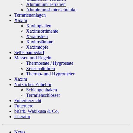
Aluminium Terrarien
Aluminium-Unterschränke
Terrarienanlagen
Xaxim
Xaximplatten
Xaximsortimente
Xaximstreu
Xaximstämme
Xaximtöpfe
Selbstbaubedarf
Messen und Regeln
Thermostate / Hygrostate
Zeitschaltuhren
Thermo- und Hygrometer
Xaxim
Nutzliches Zubehör
Schlangenhaken
Terrarienschlosser
Futtertierzucht
Futtertiere
biOrb, Wabikusa & Co.
Literatur
News