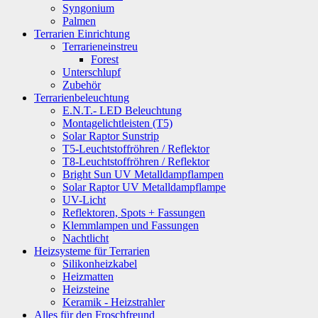
Syngonium
Palmen
Terrarien Einrichtung
Terrarieneinstreu
Forest
Unterschlupf
Zubehör
Terrarienbeleuchtung
E.N.T.- LED Beleuchtung
Montagelichtleisten (T5)
Solar Raptor Sunstrip
T5-Leuchtstoffröhren / Reflektor
T8-Leuchtstoffröhren / Reflektor
Bright Sun UV Metalldampflampen
Solar Raptor UV Metalldampflampe
UV-Licht
Reflektoren, Spots + Fassungen
Klemmlampen und Fassungen
Nachtlicht
Heizsysteme für Terrarien
Silikonheizkabel
Heizmatten
Heizsteine
Keramik - Heizstrahler
Alles für den Froschfreund