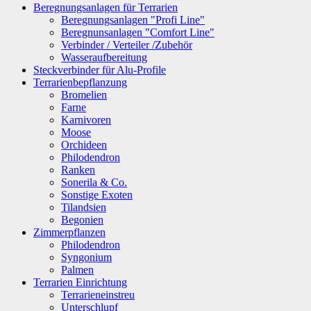
Beregnungsanlagen für Terrarien
Beregnungsanlagen "Profi Line"
Beregnunsanlagen "Comfort Line"
Verbinder / Verteiler /Zubehör
Wasseraufbereitung
Steckverbinder für Alu-Profile
Terrarienbepflanzung
Bromelien
Farne
Karnivoren
Moose
Orchideen
Philodendron
Ranken
Sonerila & Co.
Sonstige Exoten
Tilandsien
Begonien
Zimmerpflanzen
Philodendron
Syngonium
Palmen
Terrarien Einrichtung
Terrarieneinstreu
Unterschlupf