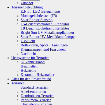
Zubehör
Terrarienbeleuchtung
E.N.T.- LED Beleuchtung
Montagelichtleisten (T5)
Solar Raptor Sunstrip
T5-Leuchtstoffröhren / Reflektor
T8-Leuchtstoffröhren / Reflektor
Bright Sun UV Metalldampflampen
Solar Raptor UV Metalldampflampe
UV-Licht
Reflektoren, Spots + Fassungen
Klemmlampen und Fassungen
Nachtlicht
Heizsysteme für Terrarien
Silikonheizkabel
Heizmatten
Heizsteine
Keramik - Heizstrahler
Alles für den Froschfreund
Terrarien
Standard-Terrarien
Ameisenterrarien
Dendrobaten-Terrarien
Phelsumen-Terrarien
Chamäleon-Terrarien