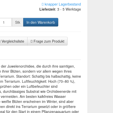
knapper Lagerbestand
Lieferzeit
:
3 - 5 Werktage
Stk
In den Warenkorb
Vergleichsliste
Frage zum Produkt
m der Juwelenorchidee, die durch ihre samtigen,
en ihrer Blüten, sondern vor allem wegen ihres
errarium. Standort: Schattig bis halbschattig, keine
im Terrarium. Luftfeuchtigkeit: Hoch (70–80 %),
prühen oder ein Luftbefeuchter sind
, durchlässiges Substrat wie Orchideenerde mit
 vermeiden. Am besten kalkfreies Wasser
e weiße Blüten erscheinen im Winter, sind aber
en direkt ins Terrarium gesetzt oder in größere
al für den Start in einem Pflanzenaquarium oder