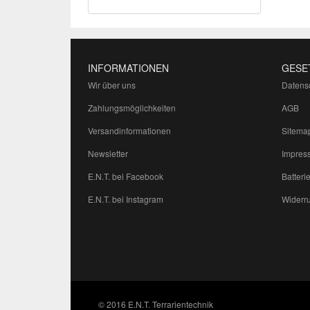
INFORMATIONEN
GESE
Wir über uns
Datens
Zahlungsmöglichkeiten
AGB
Versandinformationen
Sitema
Newsletter
Impres
E.N.T. bei Facebook
Batteri
E.N.T. bei Instagram
Widerru
© 2016 E.N.T. Terrarientechnik