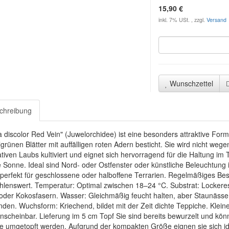
15,90 €
inkl. 7% USt. , zzgl.
Versand
Wunschzettel
chreibung
a discolor Red Vein" (Juwelorchidee) ist eine besonders attraktive For
grünen Blätter mit auffälligen roten Adern besticht. Sie wird nicht weg
tiven Laubs kultiviert und eignet sich hervorragend für die Haltung im T
e Sonne. Ideal sind Nord- oder Ostfenster oder künstliche Beleuchtung 
perfekt für geschlossene oder halboffene Terrarien. Regelmäßiges Bes
lenswert. Temperatur: Optimal zwischen 18–24 °C. Substrat: Lockeres
der Kokosfasern. Wasser: Gleichmäßig feucht halten, aber Staunässe
den. Wuchsform: Kriechend, bildet mit der Zeit dichte Teppiche. Klein
nscheinbar. Lieferung im 5 cm Topf Sie sind bereits bewurzelt und könn
 umgetopft werden. Aufgrund der kompakten Größe eignen sie sich ide