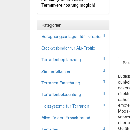
Terminvereinbarung möglich!
Kategorien
Beregnungsanlagen für Terrarien
Steckverbinder für Alu-Profile
Terrarienbepflanzung
Bes
Zimmerpflanzen
Ludisi
dunkel
Terrarien Einrichtung
dekora
direkt
Terrarienbeleuchtung
daher 
empfeh
Heizsysteme für Terrarien
Moos o
verwen
Alles für den Froschfreund
eher u
Gefäße
Terrarien