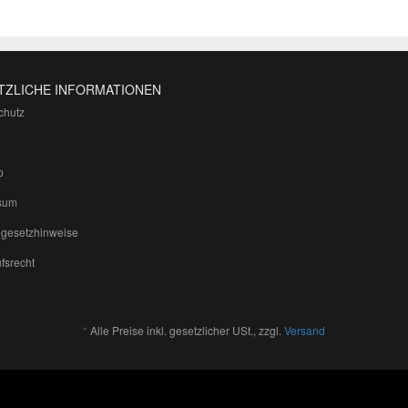
TZLICHE INFORMATIONEN
chutz
p
sum
egesetzhinweise
fsrecht
*
Alle Preise inkl. gesetzlicher USt., zzgl.
Versand