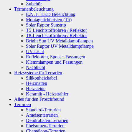
Zubehör
Terrarienbeleuchtung
E.N.T.- LED Beleuchtung
Montagelichtleisten (T5)
Solar Raptor Sunstrip
T5-Leuchtstoffröhren / Reflektor
T8-Leuchtstoffröhren / Reflektor
Bright Sun UV Metalldampflampen
Solar Raptor UV Metalldampflampe
UV-Licht
Reflektoren, Spots + Fassungen
Klemmlampen und Fassungen
Nachtlicht
Heizsysteme für Terrarien
Silikonheizkabel
Heizmatten
Heizsteine
Keramik - Heizstrahler
Alles für den Froschfreund
Terrarien
Standard-Terrarien
Ameisenterrarien
Dendrobaten-Terrarien
Phelsumen-Terrarien
Chamäleon-Terrarien