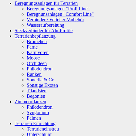
Beregnungsanlagen für Terrarien
Beregnungsanlagen "Profi Line"
Beregnunsanlagen "Comfort Line"
Verbinder / Verteiler /Zubehör
Wasseraufbereitung
Steckverbinder für Alu-Profile
Terrarienbepflanzung
Bromelien
Farne
Karnivoren
Moose
Orchideen
Philodendron
Ranken
Sonerila & Co.
Sonstige Exoten
Tilandsien
Begonien
Zimmerpflanzen
Philodendron
Syngonium
Palmen
Terrarien Einrichtung
Terrarieneinstreu
Unterschlupf