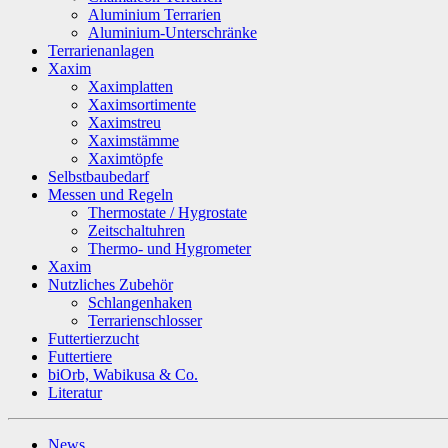
Aluminium Terrarien
Aluminium-Unterschränke
Terrarienanlagen
Xaxim
Xaximplatten
Xaximsortimente
Xaximstreu
Xaximstämme
Xaximtöpfe
Selbstbaubedarf
Messen und Regeln
Thermostate / Hygrostate
Zeitschaltuhren
Thermo- und Hygrometer
Xaxim
Nutzliches Zubehör
Schlangenhaken
Terrarienschlosser
Futtertierzucht
Futtertiere
biOrb, Wabikusa & Co.
Literatur
News