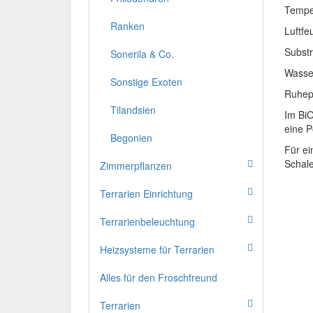
Tempe
Ranken
Luftfe
Subst
Sonerila & Co.
Wasse
Sonstige Exoten
Ruheph
Tilandsien
Im BiO
eine P
Begonien
Für ei
Schale
Zimmerpflanzen
Terrarien Einrichtung
Terrarienbeleuchtung
Heizsysteme für Terrarien
Alles für den Froschfreund
Terrarien