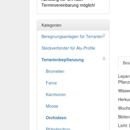
Terminvereinbarung möglich!
Kategorien
Beregnungsanlagen für Terrarien
Steckverbinder für Alu-Profile
Terrarienbepflanzung
Bes
Bromelien
Lepant
Pflanz
Farne
Wissen
Karnivoren
Herku
Moose
Wuchs
Blüten
Orchideen
Licht:
Philodendron