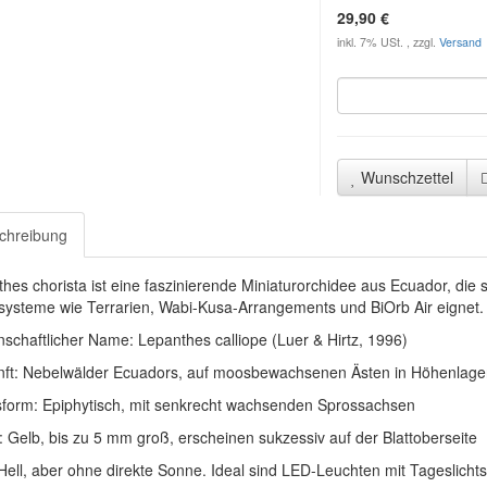
29,90 €
inkl. 7% USt. , zzgl.
Versand
Wunschzettel
chreibung
hes chorista ist eine faszinierende Miniaturorchidee aus Ecuador, die 
systeme wie Terrarien, Wabi-Kusa-Arrangements und BiOrb Air eignet.
schaftlicher Name: Lepanthes calliope (Luer & Hirtz, 1996)
nft: Nebelwälder Ecuadors, auf moosbewachsenen Ästen in Höhenlag
form: Epiphytisch, mit senkrecht wachsenden Sprossachsen
: Gelb, bis zu 5 mm groß, erscheinen sukzessiv auf der Blattoberseite
 Hell, aber ohne direkte Sonne. Ideal sind LED-Leuchten mit Tageslicht