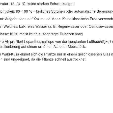
ratur: 18–24 °C, keine starken Schwankungen
uchtigkeit: 80–100 % – tägliches Sprühen oder automatische Beregnu
rat: Aufgebunden auf Xaxim und Moos. Keine klassische Erde verwend
r: Weiches, kalkfreies Wasser (z. B. Regenwasser oder Osmosewasse
ase: Kurz, meist keine ausgeprägte Ruhezeit nötig
rb Air profitiert Lepanthes calliope von der konstanten Luftfeuchtigkei
ositionierung auf einem erhöhten Ast oder Moosstück.
n Wabi-Kusa eignet sich die Pflanze nur in einem geschlossenen Glas m
n sind ungeeignet, da die Pflanze schnell austrocknet.