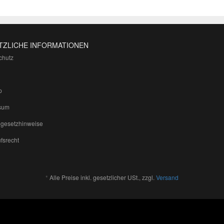
TZLICHE INFORMATIONEN
chutz
p
sum
egesetzhinweise
fsrecht
*
Alle Preise inkl. gesetzlicher USt., zzgl.
Versand