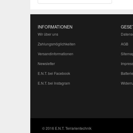
INFORMATIONEN
GESE
Wir über uns
Datens
Zahlungsmöglichkeiten
AGB
Versandinformationen
Sitema
Newsletter
Impres
E.N.T. bei Facebook
Batteri
E.N.T. bei Instagram
Widerru
© 2016 E.N.T. Terrarientechnik