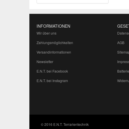
INFORMATIONEN
GESE
Wir über uns
Datens
Zahlungsmöglichkeiten
AGB
Versandinformationen
Sitema
Newsletter
Impres
E.N.T. bei Facebook
Batteri
E.N.T. bei Instagram
Widerru
© 2016 E.N.T. Terrarientechnik