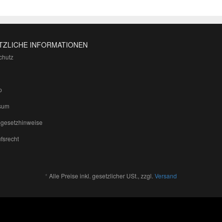
TZLICHE INFORMATIONEN
chutz
p
sum
egesetzhinweise
fsrecht
*
Alle Preise inkl. gesetzlicher USt., zzgl.
Versand