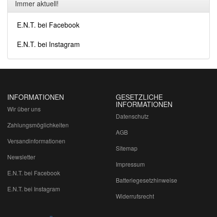
Immer aktuell!
E.N.T. bei Facebook
E.N.T. bei Instagram
INFORMATIONEN
GESETZLICHE
INFORMATIONEN
Wir über uns
Datenschutz
Zahlungsmöglichkeiten
AGB
Versandinformationen
Sitemap
Newsletter
Impressum
E.N.T. bei Facebook
Batteriegesetzhinweise
E.N.T. bei Instagram
Widerrufsrecht