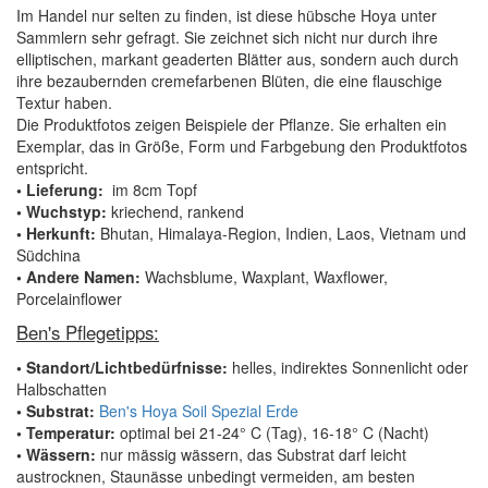
Im Handel nur selten zu finden, ist diese hübsche Hoya unter
Sammlern sehr gefragt. Sie zeichnet sich nicht nur durch ihre
elliptischen, markant geaderten Blätter aus, sondern auch durch
ihre bezaubernden cremefarbenen Blüten, die eine flauschige
Textur haben.
Die Produktfotos zeigen Beispiele der Pflanze. Sie erhalten ein
Exemplar, das in Größe, Form und Farbgebung den Produktfotos
entspricht.
• Lieferung:
im 8cm Topf
• Wuchstyp:
kriechend, rankend
• Herkunft:
Bhutan, Himalaya-Region, Indien, Laos, Vietnam und
Südchina
• Andere Namen:
Wachsblume, Waxplant, Waxflower,
Porcelainflower
Ben's Pflegetipps:
• Standort/Lichtbedürfnisse:
helles, indirektes Sonnenlicht oder
Halbschatten
• Substrat:
Ben's Hoya Soil Spezial Erde
• Temperatur:
optimal bei 21-24° C (Tag), 16-18° C (Nacht)
• Wässern:
nur mässig wässern, das Substrat darf leicht
austrocknen, Staunässe unbedingt vermeiden, am besten