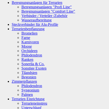
Beregnungsanlagen für Terrarien
Beregnungsanlagen "Profi Line"
Beregnunsanlagen "Comfort Line"
Verbinder / Verteiler /Zubehör
Wasseraufbereitung
Steckverbinder für Alu-Profile
Terrarienbepflanzung
Bromelien
Farne
Karnivoren
Moose
Orchideen
Philodendron
Ranken
Sonerila & Co.
Sonstige Exoten
Tilandsien
Begonien
Zimmerpflanzen
Philodendron
Syngonium
Palmen
Terrarien Einrichtung
Terrarieneinstreu
Unterschlupf