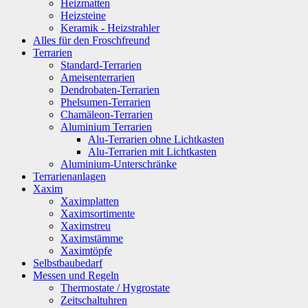
Heizmatten
Heizsteine
Keramik - Heizstrahler
Alles für den Froschfreund
Terrarien
Standard-Terrarien
Ameisenterrarien
Dendrobaten-Terrarien
Phelsumen-Terrarien
Chamäleon-Terrarien
Aluminium Terrarien
Alu-Terrarien ohne Lichtkasten
Alu-Terrarien mit Lichtkasten
Aluminium-Unterschränke
Terrarienanlagen
Xaxim
Xaximplatten
Xaximsortimente
Xaximstreu
Xaximstämme
Xaximtöpfe
Selbstbaubedarf
Messen und Regeln
Thermostate / Hygrostate
Zeitschaltuhren