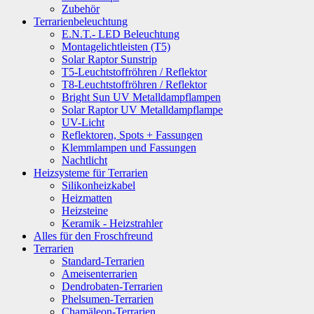
Zubehör
Terrarienbeleuchtung
E.N.T.- LED Beleuchtung
Montagelichtleisten (T5)
Solar Raptor Sunstrip
T5-Leuchtstoffröhren / Reflektor
T8-Leuchtstoffröhren / Reflektor
Bright Sun UV Metalldampflampen
Solar Raptor UV Metalldampflampe
UV-Licht
Reflektoren, Spots + Fassungen
Klemmlampen und Fassungen
Nachtlicht
Heizsysteme für Terrarien
Silikonheizkabel
Heizmatten
Heizsteine
Keramik - Heizstrahler
Alles für den Froschfreund
Terrarien
Standard-Terrarien
Ameisenterrarien
Dendrobaten-Terrarien
Phelsumen-Terrarien
Chamäleon-Terrarien