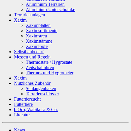
Aluminium Terrarien
Aluminium-Unterschränke
Terrarienanlagen
Xaxim
Xaximplatten
Xaximsortimente
Xaximstreu
Xaximstämme
Xaximtöpfe
Selbstbaubedarf
Messen und Regeln
Thermostate / Hygrostate
Zeitschaltuhren
Thermo- und Hygrometer
Xaxim
Nutzliches Zubehör
Schlangenhaken
Terrarienschlosser
Futtertierzucht
Futtertiere
biOrb, Wabikusa & Co.
Literatur
News