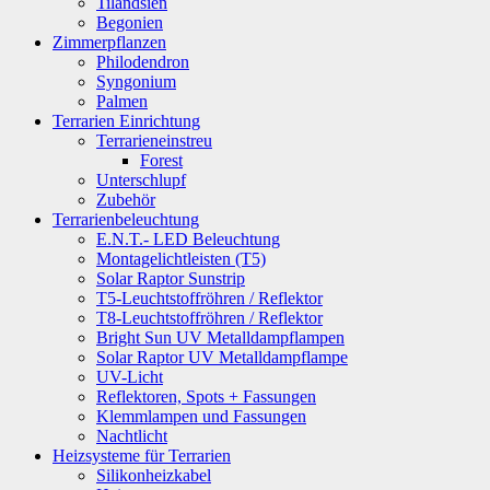
Tilandsien
Begonien
Zimmerpflanzen
Philodendron
Syngonium
Palmen
Terrarien Einrichtung
Terrarieneinstreu
Forest
Unterschlupf
Zubehör
Terrarienbeleuchtung
E.N.T.- LED Beleuchtung
Montagelichtleisten (T5)
Solar Raptor Sunstrip
T5-Leuchtstoffröhren / Reflektor
T8-Leuchtstoffröhren / Reflektor
Bright Sun UV Metalldampflampen
Solar Raptor UV Metalldampflampe
UV-Licht
Reflektoren, Spots + Fassungen
Klemmlampen und Fassungen
Nachtlicht
Heizsysteme für Terrarien
Silikonheizkabel