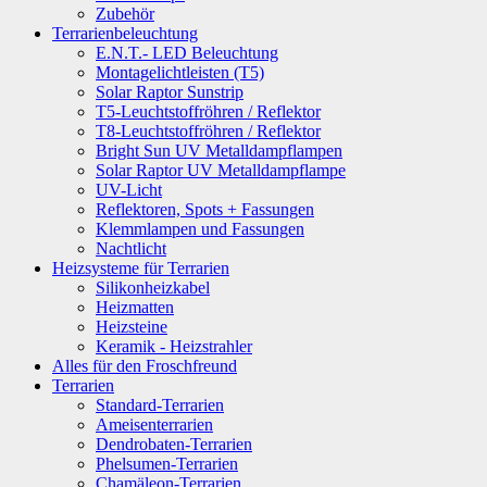
Zubehör
Terrarienbeleuchtung
E.N.T.- LED Beleuchtung
Montagelichtleisten (T5)
Solar Raptor Sunstrip
T5-Leuchtstoffröhren / Reflektor
T8-Leuchtstoffröhren / Reflektor
Bright Sun UV Metalldampflampen
Solar Raptor UV Metalldampflampe
UV-Licht
Reflektoren, Spots + Fassungen
Klemmlampen und Fassungen
Nachtlicht
Heizsysteme für Terrarien
Silikonheizkabel
Heizmatten
Heizsteine
Keramik - Heizstrahler
Alles für den Froschfreund
Terrarien
Standard-Terrarien
Ameisenterrarien
Dendrobaten-Terrarien
Phelsumen-Terrarien
Chamäleon-Terrarien