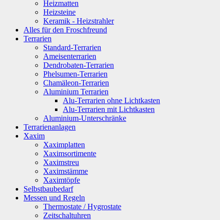
Heizmatten
Heizsteine
Keramik - Heizstrahler
Alles für den Froschfreund
Terrarien
Standard-Terrarien
Ameisenterrarien
Dendrobaten-Terrarien
Phelsumen-Terrarien
Chamäleon-Terrarien
Aluminium Terrarien
Alu-Terrarien ohne Lichtkasten
Alu-Terrarien mit Lichtkasten
Aluminium-Unterschränke
Terrarienanlagen
Xaxim
Xaximplatten
Xaximsortimente
Xaximstreu
Xaximstämme
Xaximtöpfe
Selbstbaubedarf
Messen und Regeln
Thermostate / Hygrostate
Zeitschaltuhren