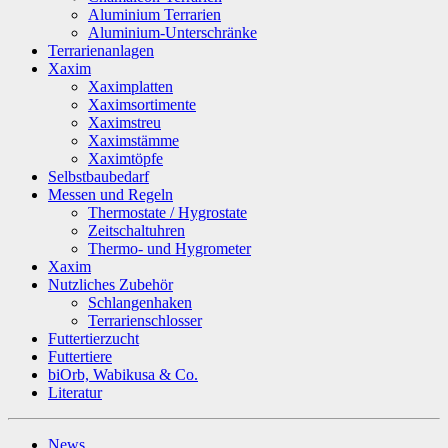
Aluminium Terrarien
Aluminium-Unterschränke
Terrarienanlagen
Xaxim
Xaximplatten
Xaximsortimente
Xaximstreu
Xaximstämme
Xaximtöpfe
Selbstbaubedarf
Messen und Regeln
Thermostate / Hygrostate
Zeitschaltuhren
Thermo- und Hygrometer
Xaxim
Nutzliches Zubehör
Schlangenhaken
Terrarienschlosser
Futtertierzucht
Futtertiere
biOrb, Wabikusa & Co.
Literatur
News