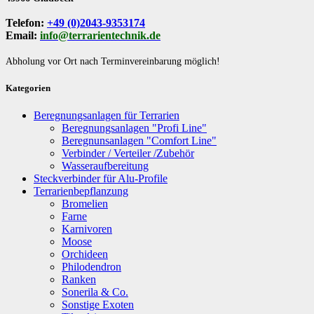
Telefon:
+49 (0)2043-9353174
Email:
info@terrarientechnik.de
Abholung vor Ort nach Terminvereinbarung möglich!
Kategorien
Beregnungsanlagen für Terrarien
Beregnungsanlagen "Profi Line"
Beregnunsanlagen "Comfort Line"
Verbinder / Verteiler /Zubehör
Wasseraufbereitung
Steckverbinder für Alu-Profile
Terrarienbepflanzung
Bromelien
Farne
Karnivoren
Moose
Orchideen
Philodendron
Ranken
Sonerila & Co.
Sonstige Exoten