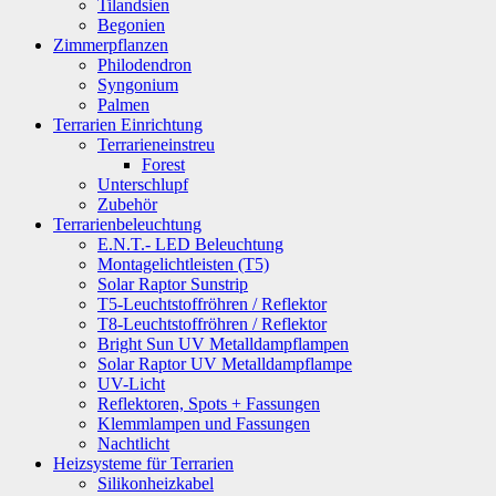
Tilandsien
Begonien
Zimmerpflanzen
Philodendron
Syngonium
Palmen
Terrarien Einrichtung
Terrarieneinstreu
Forest
Unterschlupf
Zubehör
Terrarienbeleuchtung
E.N.T.- LED Beleuchtung
Montagelichtleisten (T5)
Solar Raptor Sunstrip
T5-Leuchtstoffröhren / Reflektor
T8-Leuchtstoffröhren / Reflektor
Bright Sun UV Metalldampflampen
Solar Raptor UV Metalldampflampe
UV-Licht
Reflektoren, Spots + Fassungen
Klemmlampen und Fassungen
Nachtlicht
Heizsysteme für Terrarien
Silikonheizkabel