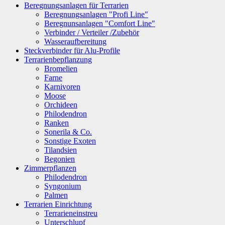
Beregnungsanlagen für Terrarien
Beregnungsanlagen "Profi Line"
Beregnunsanlagen "Comfort Line"
Verbinder / Verteiler /Zubehör
Wasseraufbereitung
Steckverbinder für Alu-Profile
Terrarienbepflanzung
Bromelien
Farne
Karnivoren
Moose
Orchideen
Philodendron
Ranken
Sonerila & Co.
Sonstige Exoten
Tilandsien
Begonien
Zimmerpflanzen
Philodendron
Syngonium
Palmen
Terrarien Einrichtung
Terrarieneinstreu
Unterschlupf