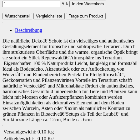
Stk
In den Warenkorb
Wunschzettel
Vergleichsliste
Frage zum Produkt
Beschreibung
Die natürliche Dekoâ€‘Schote ist ein vielseitiges und authentisches
Gestaltungselement für tropische und subtropische Terrarien. Durch
ihre strukturierte Oberfläche und die warme, organische Optik bringt
sie sofort ein Stück Regenwaldâ€‘Atmosphäre ins Terrarium.
Eigenschaften 100 % Naturprodukt Leicht, langlebig und formstabil
Ideal als Bodendeko, Akzentstück oder zur Auflockerung von
Wurzelâ€‘ und Rindenbereichen Perfekt für Pfeilgiftfroschâ€‘,
Geckoterrarien und Pflanzenvitrinen Vorteile im Terrarium schafft
natürliche Versteckâ€‘ und Mikrohabitate fördert ein authentisches,
harmonisches Gesamtbild unbedenklich für Tiere und Pflanzen kann
leicht mit Moosen oder Aufsitzerpflanzen kombiniert werden
Einsatzmöglichkeiten als dekoratives Element auf dem Boden
zwischen Wurzeln, Ästen oder Xaxim als natürlicher Kontrast zu
grünen Pflanzen in Bioactiveâ€‘Setups als Teil der Laubâ€‘ und
Strukturzone Länge ca. 12cm, Breite ca. 6cm
Versandgewicht:
0,10 Kg
Artikelgewicht:
0,10
Kg