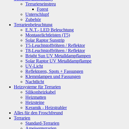
Terrarieneinstreu
Forest
Unterschlupf
Zubehör
Terrarienbeleuchtung
E.N.T.- LED Beleuchtung
Montagelichtleisten (T5)
Solar Raptor Sunstrip
T5-Leuchtstoffröhren / Reflektor
T8-Leuchtstoffröhren / Reflektor
Bright Sun UV Metalldampflampen
Solar Raptor UV Metalldampflampe
UV-Licht
Reflektoren, Spots + Fassungen
Klemmlampen und Fassungen
Nachtlicht
Heizsysteme für Terrarien
Silikonheizkabel
Heizmatten
Heizsteine
Keramik - Heizstrahler
Alles für den Froschfreund
Terrarien
Standard-Terrarien
Ameisenterrarien