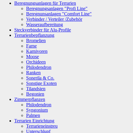
Beregnungsanlagen für Terrarien
Beregnungsanlagen "Profi Line"
Beregnunsanlagen "Comfort Line"
Verbinder / Verteiler /Zubehör
Wasseraufbereitung
Steckverbinder für Alu-Profile
Terrarienbepflanzung
Bromelien
Farne
Karnivoren
Moose
Orchideen
Philodendron
Ranken
Sonerila & Co.
Sonstige Exoten
Tilandsien
Begonien
Zimmerpflanzen
Philodendron
Syngonium
Palmen
Terrarien Einrichtung
Terrarieneinstreu
Unterschlupf