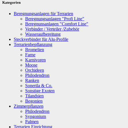
Kategorien
Beregnungsanlagen für Terrarien
Beregnungsanlagen "Profi Line"
Beregnunsanlagen "Comfort Line"
Verbinder / Verteiler /Zubehör
Wasseraufbereitung
Steckverbinder für Alu-Profile
Terrarienbepflanzung
Bromelien
Farne
Karnivoren
Moose
Orchideen
Philodendron
Ranken
Sonerila & Co.
Sonstige Exoten
Tilandsien
Begonien
Zimmerpflanzen
Philodendron
Syngonium
Palmen
Terrarien Einrichtung