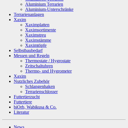
Aluminium Terrarien
Aluminium-Unterschränke
Terrarienanlagen
Xaxim
Xaximplatten
Xaximsortimente
Xaximstreu
Xaximstämme
Xaximtöpfe
Selbstbaubedarf
Messen und Regeln
Thermostate / Hygrostate
Zeitschaltuhren
Thermo- und Hygrometer
Xaxim
Nutzliches Zubehör
Schlangenhaken
Terrarienschlosser
Futtertierzucht
Futtertiere
biOrb, Wabikusa & Co.
Literatur
News