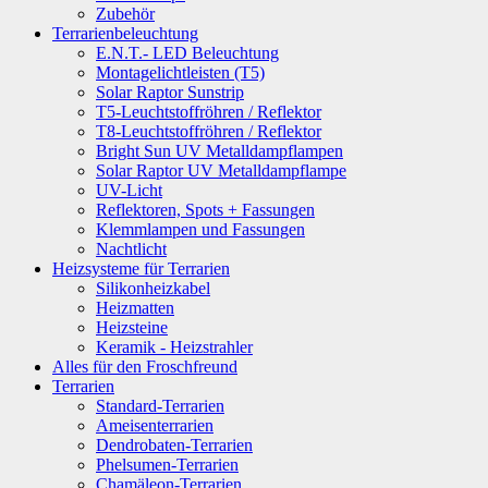
Zubehör
Terrarienbeleuchtung
E.N.T.- LED Beleuchtung
Montagelichtleisten (T5)
Solar Raptor Sunstrip
T5-Leuchtstoffröhren / Reflektor
T8-Leuchtstoffröhren / Reflektor
Bright Sun UV Metalldampflampen
Solar Raptor UV Metalldampflampe
UV-Licht
Reflektoren, Spots + Fassungen
Klemmlampen und Fassungen
Nachtlicht
Heizsysteme für Terrarien
Silikonheizkabel
Heizmatten
Heizsteine
Keramik - Heizstrahler
Alles für den Froschfreund
Terrarien
Standard-Terrarien
Ameisenterrarien
Dendrobaten-Terrarien
Phelsumen-Terrarien
Chamäleon-Terrarien