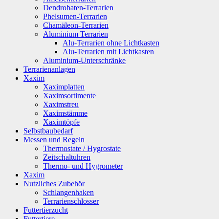
Dendrobaten-Terrarien
Phelsumen-Terrarien
Chamäleon-Terrarien
Aluminium Terrarien
Alu-Terrarien ohne Lichtkasten
Alu-Terrarien mit Lichtkasten
Aluminium-Unterschränke
Terrarienanlagen
Xaxim
Xaximplatten
Xaximsortimente
Xaximstreu
Xaximstämme
Xaximtöpfe
Selbstbaubedarf
Messen und Regeln
Thermostate / Hygrostate
Zeitschaltuhren
Thermo- und Hygrometer
Xaxim
Nutzliches Zubehör
Schlangenhaken
Terrarienschlosser
Futtertierzucht
Futtertiere