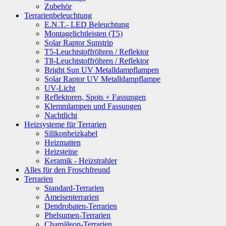
Zubehör
Terrarienbeleuchtung
E.N.T.- LED Beleuchtung
Montagelichtleisten (T5)
Solar Raptor Sunstrip
T5-Leuchtstoffröhren / Reflektor
T8-Leuchtstoffröhren / Reflektor
Bright Sun UV Metalldampflampen
Solar Raptor UV Metalldampflampe
UV-Licht
Reflektoren, Spots + Fassungen
Klemmlampen und Fassungen
Nachtlicht
Heizsysteme für Terrarien
Silikonheizkabel
Heizmatten
Heizsteine
Keramik - Heizstrahler
Alles für den Froschfreund
Terrarien
Standard-Terrarien
Ameisenterrarien
Dendrobaten-Terrarien
Phelsumen-Terrarien
Chamäleon-Terrarien