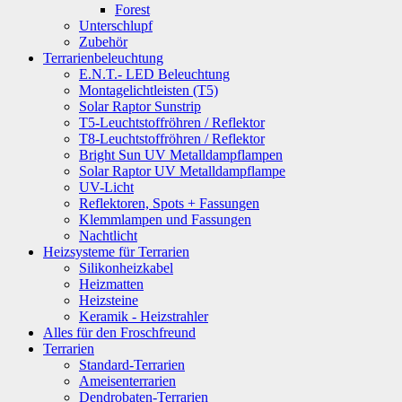
Forest
Unterschlupf
Zubehör
Terrarienbeleuchtung
E.N.T.- LED Beleuchtung
Montagelichtleisten (T5)
Solar Raptor Sunstrip
T5-Leuchtstoffröhren / Reflektor
T8-Leuchtstoffröhren / Reflektor
Bright Sun UV Metalldampflampen
Solar Raptor UV Metalldampflampe
UV-Licht
Reflektoren, Spots + Fassungen
Klemmlampen und Fassungen
Nachtlicht
Heizsysteme für Terrarien
Silikonheizkabel
Heizmatten
Heizsteine
Keramik - Heizstrahler
Alles für den Froschfreund
Terrarien
Standard-Terrarien
Ameisenterrarien
Dendrobaten-Terrarien