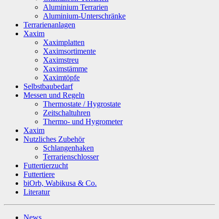
Aluminium Terrarien
Aluminium-Unterschränke
Terrarienanlagen
Xaxim
Xaximplatten
Xaximsortimente
Xaximstreu
Xaximstämme
Xaximtöpfe
Selbstbaubedarf
Messen und Regeln
Thermostate / Hygrostate
Zeitschaltuhren
Thermo- und Hygrometer
Xaxim
Nutzliches Zubehör
Schlangenhaken
Terrarienschlosser
Futtertierzucht
Futtertiere
biOrb, Wabikusa & Co.
Literatur
News