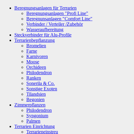
Beregnungsanlagen für Terrarien
Beregnungsanlagen "Profi Line"
Beregnunsanlagen "Comfort Line"
Verbinder / Verteiler /Zubehör
Wasseraufbereitung
Steckverbinder für Alu-Profile
Terrarienbepflanzung
Bromelien
Farne
Karnivoren
Moose
Orchideen
Philodendron
Ranken
Sonerila & Co.
Sonstige Exoten
Tilandsien
Begonien
Zimmerpflanzen
Philodendron
Syngonium
Palmen
Terrarien Einrichtung
Terrarieneinstreu