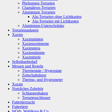
Phelsumen-Terrarien
Chamäleon-Terrarien
Aluminium Terrarien
Alu-Terrarien ohne Lichtkasten
Alu-Terrarien mit Lichtkasten
Aluminium-Unterschränke
Terrarienanlagen
Xaxim
Xaximplatten
Xaximsortimente
Xaximstreu
Xaximstämme
Xaximtöpfe
Selbstbaubedarf
Messen und Regeln
Thermostate / Hygrostate
Zeitschaltuhren
Thermo- und Hygrometer
Xaxim
Nutzliches Zubehör
Schlangenhaken
Terrarienschlosser
Futtertierzucht
Futtertiere
biOrb, Wabikusa & Co.