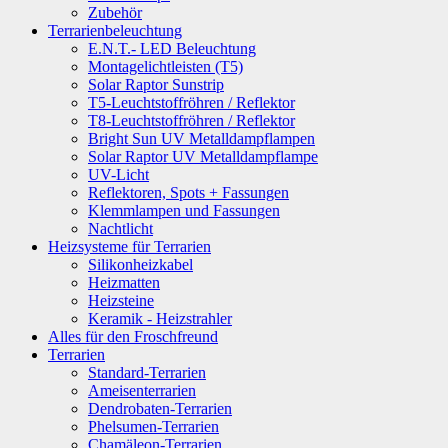
Zubehör
Terrarienbeleuchtung
E.N.T.- LED Beleuchtung
Montagelichtleisten (T5)
Solar Raptor Sunstrip
T5-Leuchtstoffröhren / Reflektor
T8-Leuchtstoffröhren / Reflektor
Bright Sun UV Metalldampflampen
Solar Raptor UV Metalldampflampe
UV-Licht
Reflektoren, Spots + Fassungen
Klemmlampen und Fassungen
Nachtlicht
Heizsysteme für Terrarien
Silikonheizkabel
Heizmatten
Heizsteine
Keramik - Heizstrahler
Alles für den Froschfreund
Terrarien
Standard-Terrarien
Ameisenterrarien
Dendrobaten-Terrarien
Phelsumen-Terrarien
Chamäleon-Terrarien