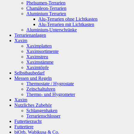
Phelsumen-Terrarien
Chamäleon-Terrarien
Aluminium Terrarien
Alu-Terrarien ohne Lichtkasten
Alu-Terrarien mit Lichtkasten
Aluminium-Unterschränke
Terrarienanlagen
Xaxim
Xaximplatten
Xaximsortimente
Xaximstreu
Xaximstämme
Xaximtöpfe
Selbstbaubedarf
Messen und Regeln
Thermostate / Hygrostate
Zeitschaltuhren
Thermo- und Hygrometer
Xaxim
Nutzliches Zubehör
Schlangenhaken
Terrarienschlosser
Futtertierzucht
Futtertiere
biOrb, Wabikusa & Co.