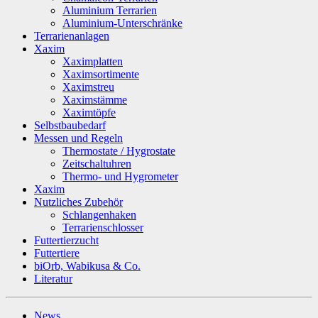
Aluminium Terrarien
Aluminium-Unterschränke
Terrarienanlagen
Xaxim
Xaximplatten
Xaximsortimente
Xaximstreu
Xaximstämme
Xaximtöpfe
Selbstbaubedarf
Messen und Regeln
Thermostate / Hygrostate
Zeitschaltuhren
Thermo- und Hygrometer
Xaxim
Nutzliches Zubehör
Schlangenhaken
Terrarienschlosser
Futtertierzucht
Futtertiere
biOrb, Wabikusa & Co.
Literatur
News