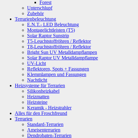
Forest
Unterschlupf
Zubehör
Terrarienbeleuchtung
E.N.T.- LED Beleuchtung
Montagelichtleisten (T5)
Solar Raptor Sunstrip
T5-Leuchtstoffröhren / Reflektor
T8-Leuchtstoffröhren / Reflektor
Bright Sun UV Metalldampflampen
Solar Raptor UV Metalldampflampe
UV-Licht
Reflektoren, Spots + Fassungen
Klemmlampen und Fassungen
Nachtlicht
Heizsysteme für Terrarien
Silikonheizkabel
Heizmatten
Heizsteine
Keramik - Heizstrahler
Alles für den Froschfreund
Terrarien
Standard-Terrarien
Ameisenterrarien
Dendrobaten-Terrarien