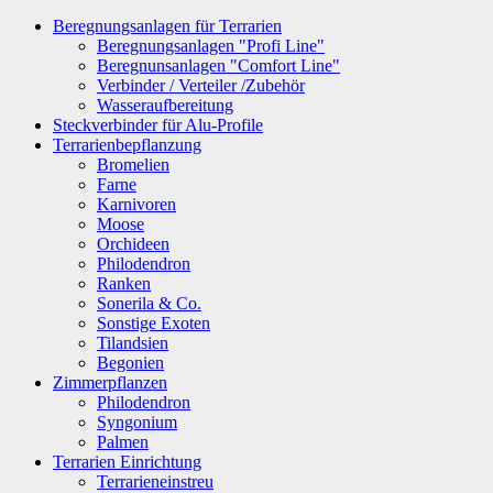
Beregnungsanlagen für Terrarien
Beregnungsanlagen "Profi Line"
Beregnunsanlagen "Comfort Line"
Verbinder / Verteiler /Zubehör
Wasseraufbereitung
Steckverbinder für Alu-Profile
Terrarienbepflanzung
Bromelien
Farne
Karnivoren
Moose
Orchideen
Philodendron
Ranken
Sonerila & Co.
Sonstige Exoten
Tilandsien
Begonien
Zimmerpflanzen
Philodendron
Syngonium
Palmen
Terrarien Einrichtung
Terrarieneinstreu