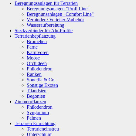
Beregnungsanlagen für Terrarien
Beregnungsanlagen "Profi Line"
Beregnunsanlagen "Comfort Line"
Verbinder / Verteiler /Zubehör
Wasseraufbereitung
Steckverbinder für Alu-Profile
Terrarienbepflanzung
Bromelien
Farne
Karnivoren
Moose
Orchideen
Philodendron
Ranken
Sonerila & Co.
Sonstige Exoten
Tilandsien
Begonien
Zimmerpflanzen
Philodendron
Syngonium
Palmen
Terrarien Einrichtung
Terrarieneinstreu
Unterschlupf