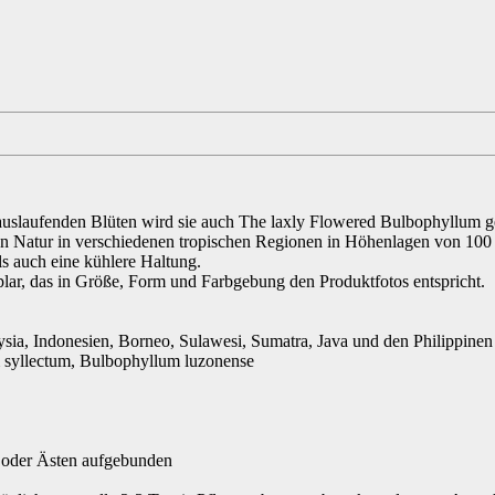
 auslaufenden Blüten wird sie auch The laxly Flowered Bulbophyllum ge
ien Natur in verschiedenen tropischen Regionen in Höhenlagen von 100 b
 auch eine kühlere Haltung.
plar, das in Größe, Form und Farbgebung den Produktfotos entspricht.
ia, Indonesien, Borneo, Sulawesi, Sumatra, Java und den Philippinen
 syllectum, Bulbophyllum luzonense
 oder Ästen aufgebunden