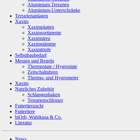
Aluminium Terrarien
Aluminium-Unterschränke
Terrarienanlagen
Xaxim
Xaximplatten
Xaximsortimente
Xaximstreu
Xaximstämme
Xaximtöpfe
Selbstbaubedarf
Messen und Regeln
Thermostate / Hygrostate
Zeitschaltuhren
Thermo- und Hygrometer
Xaxim
Nutzliches Zubehör
Schlangenhaken
Terrarienschlosser
Futtertierzucht
Futtertiere
biOrb, Wabikusa & Co.
Literatur
News