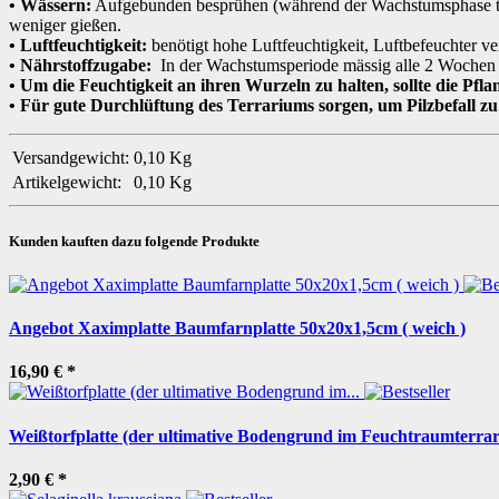
• Wässern:
Aufgebunden besprühen (während der Wachstumsphase tägl
weniger gießen.
• Luftfeuchtigkeit:
benötigt hohe Luftfeuchtigkeit, Luftbefeuchter v
• Nährstoffzugabe:
In der Wachstumsperiode mässig alle 2 Wochen 
• Um die Feuchtigkeit an ihren Wurzeln zu halten, sollte die 
• Für gute Durchlüftung des Terrariums sorgen, um Pilzbefall z
Versandgewicht:
0,10 Kg
Artikelgewicht:
0,10
Kg
Kunden kauften dazu folgende Produkte
Angebot Xaximplatte Baumfarnplatte 50x20x1,5cm ( weich )
16,90 €
*
Weißtorfplatte (der ultimative Bodengrund im Feuchtraumterra
2,90 €
*