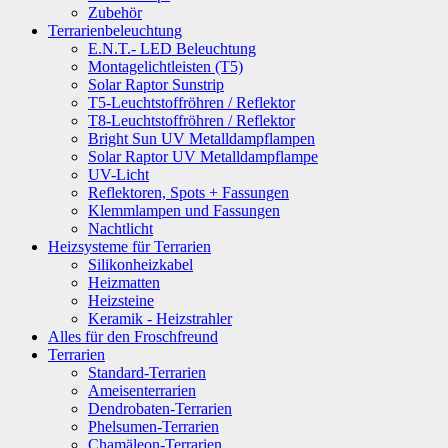
Zubehör
Terrarienbeleuchtung
E.N.T.- LED Beleuchtung
Montagelichtleisten (T5)
Solar Raptor Sunstrip
T5-Leuchtstoffröhren / Reflektor
T8-Leuchtstoffröhren / Reflektor
Bright Sun UV Metalldampflampen
Solar Raptor UV Metalldampflampe
UV-Licht
Reflektoren, Spots + Fassungen
Klemmlampen und Fassungen
Nachtlicht
Heizsysteme für Terrarien
Silikonheizkabel
Heizmatten
Heizsteine
Keramik - Heizstrahler
Alles für den Froschfreund
Terrarien
Standard-Terrarien
Ameisenterrarien
Dendrobaten-Terrarien
Phelsumen-Terrarien
Chamäleon-Terrarien