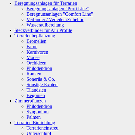
Beregnungsanlagen für Terrarien
Beregnungsanlagen "Profi Line"
Beregnunsanlagen "Comfort Line"
Verbinder / Verteiler /Zubehör
Wasseraufbereitung
Steckverbinder für Alu-Profile
Terrarienbepflanzung
Bromelien
Farne
Karnivoren
Moose
Orchideen
Philodendron
Ranken
Sonerila & Co.
Sonstige Exoten
Tilandsien
Begonien
Zimmerpflanzen
Philodendron
Syngonium
Palmen
Terrarien Einrichtung
Terrarieneinstreu
Unterschlupf