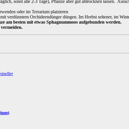
ich, sonst alle 2-3 Tage), Pflanze aber gut abtrocknen lassen. Auss
erwenden oder im Terrarium platzieren
mit verdünntem Orchideendünger düngen. Im Herbst seltener, im Winte
Pflanze am besten mit etwas Sphagnummoos aufgebunden werden.
u vermeiden.
rium)