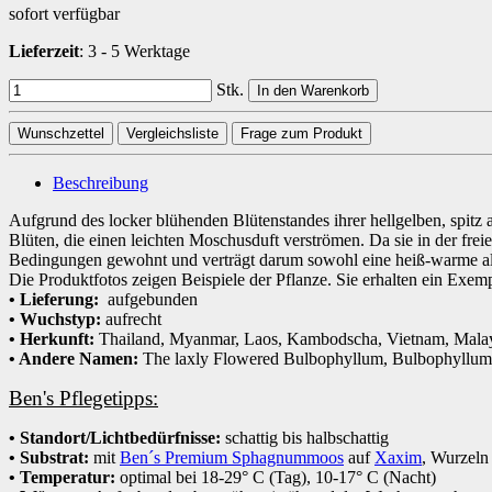
sofort verfügbar
Lieferzeit
:
3 - 5 Werktage
Stk.
In den Warenkorb
Wunschzettel
Vergleichsliste
Frage zum Produkt
Beschreibung
Aufgrund des locker blühenden Blütenstandes ihrer hellgelben, spitz
Blüten, die einen leichten Moschusduft verströmen. Da sie in der fre
Bedingungen gewohnt und verträgt darum sowohl eine heiß-warme als
Die Produktfotos zeigen Beispiele der Pflanze. Sie erhalten ein Exem
• Lieferung:
aufgebunden
• Wuchstyp:
aufrecht
• Herkunft:
Thailand, Myanmar, Laos, Kambodscha, Vietnam, Malays
• Andere Namen:
The laxly Flowered Bulbophyllum, Bulbophyllum
Ben's Pflegetipps:
• Standort/Lichtbedürfnisse:
schattig bis halbschattig
• Substrat:
mit
Ben´s Premium Sphagnummoos
auf
Xaxim
, Wurzeln
• Temperatur:
optimal bei 18-29° C (Tag), 10-17° C (Nacht)