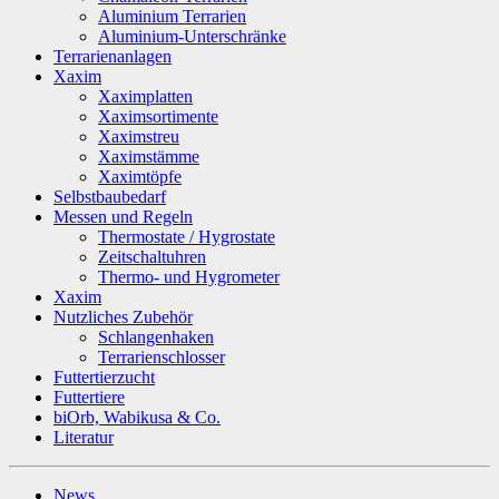
Aluminium Terrarien
Aluminium-Unterschränke
Terrarienanlagen
Xaxim
Xaximplatten
Xaximsortimente
Xaximstreu
Xaximstämme
Xaximtöpfe
Selbstbaubedarf
Messen und Regeln
Thermostate / Hygrostate
Zeitschaltuhren
Thermo- und Hygrometer
Xaxim
Nutzliches Zubehör
Schlangenhaken
Terrarienschlosser
Futtertierzucht
Futtertiere
biOrb, Wabikusa & Co.
Literatur
News