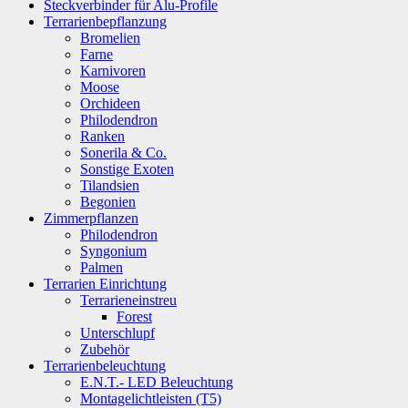
Steckverbinder für Alu-Profile
Terrarienbepflanzung
Bromelien
Farne
Karnivoren
Moose
Orchideen
Philodendron
Ranken
Sonerila & Co.
Sonstige Exoten
Tilandsien
Begonien
Zimmerpflanzen
Philodendron
Syngonium
Palmen
Terrarien Einrichtung
Terrarieneinstreu
Forest
Unterschlupf
Zubehör
Terrarienbeleuchtung
E.N.T.- LED Beleuchtung
Montagelichtleisten (T5)