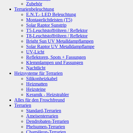
Zubehör
Terrarienbeleuchtung
E.N.T.- LED Beleuchtung
Montagelichtleisten (T5)
Solar Raptor Sunstrip
T5-Leuchtstoffröhren / Reflektor
T8-Leuchtstoffröhren / Reflektor
Bright Sun UV Metalldampflampen
Solar Raptor UV Metalldampflampe
UV-Licht
Reflektoren, Spots + Fassungen
Klemmlampen und Fassungen
Nachtlicht
Heizsysteme für Terrarien
Silikonheizkabel
Heizmatten
Heizsteine
Keramik - Heizstrahler
Alles für den Froschfreund
Terrarien
Standard-Terrarien
Ameisenterrarien
Dendrobaten-Terrarien
Phelsumen-Terrarien
Chamäleon-Terrarien