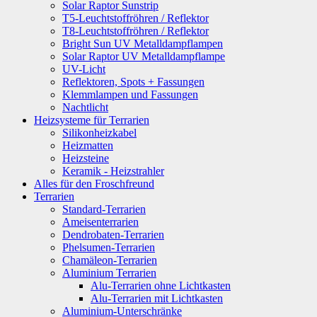
Solar Raptor Sunstrip
T5-Leuchtstoffröhren / Reflektor
T8-Leuchtstoffröhren / Reflektor
Bright Sun UV Metalldampflampen
Solar Raptor UV Metalldampflampe
UV-Licht
Reflektoren, Spots + Fassungen
Klemmlampen und Fassungen
Nachtlicht
Heizsysteme für Terrarien
Silikonheizkabel
Heizmatten
Heizsteine
Keramik - Heizstrahler
Alles für den Froschfreund
Terrarien
Standard-Terrarien
Ameisenterrarien
Dendrobaten-Terrarien
Phelsumen-Terrarien
Chamäleon-Terrarien
Aluminium Terrarien
Alu-Terrarien ohne Lichtkasten
Alu-Terrarien mit Lichtkasten
Aluminium-Unterschränke