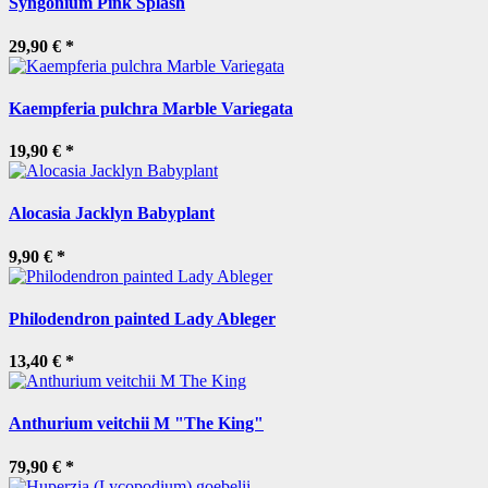
Syngonium Pink Splash
29,90 €
*
Kaempferia pulchra Marble Variegata
19,90 €
*
Alocasia Jacklyn Babyplant
9,90 €
*
Philodendron painted Lady Ableger
13,40 €
*
Anthurium veitchii M "The King"
79,90 €
*