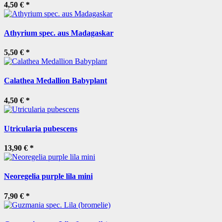
4,50 €
*
Athyrium spec. aus Madagaskar
5,50 €
*
Calathea Medallion Babyplant
4,50 €
*
Utricularia pubescens
13,90 €
*
Neoregelia purple lila mini
7,90 €
*