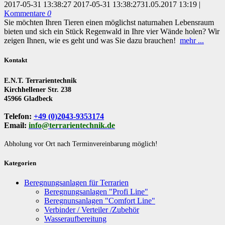
2017-05-31 13:38:27
2017-05-31 13:38:27
31.05.2017 13:19
|
Kommentare
0
Sie möchten Ihren Tieren einen möglichst naturnahen Lebensraum
bieten und sich ein Stück Regenwald in Ihre vier Wände holen? Wir
zeigen Ihnen, wie es geht und was Sie dazu brauchen!
mehr ...
Kontakt
E.N.T. Terrarientechnik
Kirchhellener Str. 238
45966 Gladbeck
Telefon:
+49 (0)2043-9353174
Email:
info@terrarientechnik.de
Abholung vor Ort nach Terminvereinbarung möglich!
Kategorien
Beregnungsanlagen für Terrarien
Beregnungsanlagen "Profi Line"
Beregnunsanlagen "Comfort Line"
Verbinder / Verteiler /Zubehör
Wasseraufbereitung