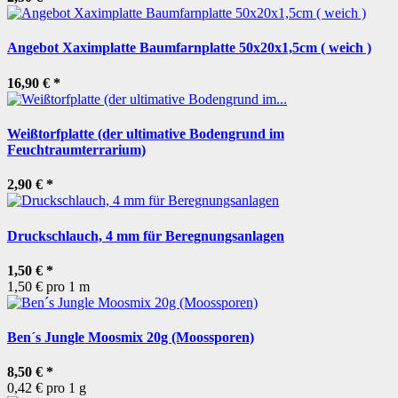
Angebot Xaximplatte Baumfarnplatte 50x20x1,5cm ( weich )
16,90 €
*
Weißtorfplatte (der ultimative Bodengrund im
Feuchtraumterrarium)
2,90 €
*
Druckschlauch, 4 mm für Beregnungsanlagen
1,50 €
*
1,50 € pro 1 m
Ben´s Jungle Moosmix 20g (Moossporen)
8,50 €
*
0,42 € pro 1 g