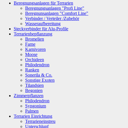
Beregnungsanlagen für Terrarien
Beregnungsanlagen "Profi Line"
Beregnunsanlagen "Comfort Line"
Verbinder / Verteiler /Zubehör
Wasseraufbereitung
Steckverbinder für Alu-Profile
Terrarienbepflanzung
Bromelien
Farne
Karnivoren
Moose
Orchideen
Philodendron
Ranken
Sonerila & Co.
Sonstige Exoten
Tilandsien
Begonien
Zimmerpflanzen
Philodendron
Syngonium
Palmen
Terrarien Einrichtung
Terrarieneinstreu
Unterschlupf