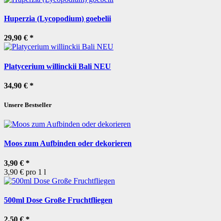
Huperzia (Lycopodium) goebelii
29,90 €
*
Platycerium willinckii Bali NEU
34,90 €
*
Unsere Bestseller
Moos zum Aufbinden oder dekorieren
3,90 €
*
3,90 € pro 1 l
500ml Dose Große Fruchtfliegen
2,50 €
*