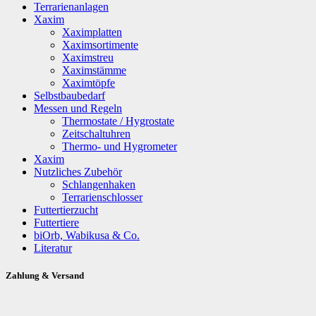
Terrarienanlagen
Xaxim
Xaximplatten
Xaximsortimente
Xaximstreu
Xaximstämme
Xaximtöpfe
Selbstbaubedarf
Messen und Regeln
Thermostate / Hygrostate
Zeitschaltuhren
Thermo- und Hygrometer
Xaxim
Nutzliches Zubehör
Schlangenhaken
Terrarienschlosser
Futtertierzucht
Futtertiere
biOrb, Wabikusa & Co.
Literatur
Zahlung & Versand