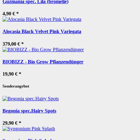
Guzmania spec. Lila (bromelie)
4,90 €
*
Alocasia Black Velvet Pink Variegata
379,00 €
*
BIOBIZZ - Bio Grow Pflanzendünger
19,90 €
*
Sonderangebot
Begonia spec.Hairy Spots
29,90 €
*