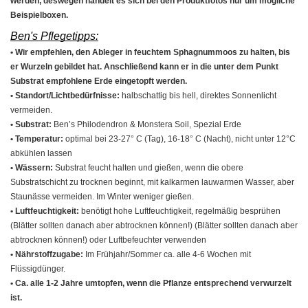
werden, deswegen handelt es sich bei den Produktfotos nur um mögliche
Beispielboxen.
Ben's Pflegetipps:
• Wir empfehlen, den Ableger in feuchtem Sphagnummoos zu halten, bis
er Wurzeln gebildet hat. Anschließend kann er in die unter dem Punkt
Substrat empfohlene Erde eingetopft werden.
• Standort/Lichtbedürfnisse:
halbschattig bis hell, direktes Sonnenlicht
vermeiden.
• Substrat:
Ben’s Philodendron & Monstera Soil, Spezial Erde
• Temperatur:
optimal bei 23-27° C (Tag), 16-18° C (Nacht), nicht unter 12°C
abkühlen lassen
• Wässern:
Substrat feucht halten und gießen, wenn die obere
Substratschicht zu trocknen beginnt, mit kalkarmen lauwarmen Wasser, aber
Staunässe vermeiden. Im Winter weniger gießen.
• Luftfeuchtigkeit:
benötigt hohe Luftfeuchtigkeit, regelmäßig besprühen
(Blätter sollten danach aber abtrocknen können!) (Blätter sollten danach aber
abtrocknen können!) oder Luftbefeuchter verwenden
• Nährstoffzugabe:
Im Frühjahr/Sommer ca. alle 4-6 Wochen mit
Flüssigdünger.
• Ca. alle 1-2 Jahre umtopfen, wenn die Pflanze entsprechend verwurzelt
ist.