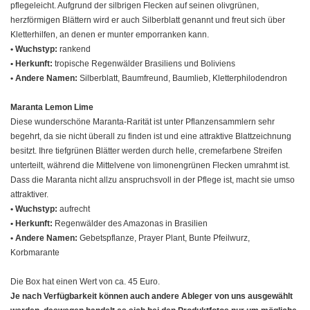
pflegeleicht. Aufgrund der silbrigen Flecken auf seinen olivgrünen,
herzförmigen Blättern wird er auch Silberblatt genannt und freut sich über
Kletterhilfen, an denen er munter emporranken kann.
• Wuchstyp:
rankend
• Herkunft:
tropische Regenwälder Brasiliens und Boliviens
• Andere Namen:
Silberblatt, Baumfreund, Baumlieb, Kletterphilodendron
Maranta Lemon Lime
Diese wunderschöne Maranta-Rarität ist unter Pflanzensammlern sehr
begehrt, da sie nicht überall zu finden ist und eine attraktive Blattzeichnung
besitzt. Ihre tiefgrünen Blätter werden durch helle, cremefarbene Streifen
unterteilt, während die Mittelvene von limonengrünen Flecken umrahmt ist.
Dass die Maranta nicht allzu anspruchsvoll in der Pflege ist, macht sie umso
attraktiver.
• Wuchstyp:
aufrecht
• Herkunft:
Regenwälder des Amazonas in Brasilien
• Andere Namen:
Gebetspflanze, Prayer Plant, Bunte Pfeilwurz,
Korbmarante
Die Box hat einen Wert von ca. 45 Euro.
Je nach Verfügbarkeit können auch andere Ableger von uns ausgewählt