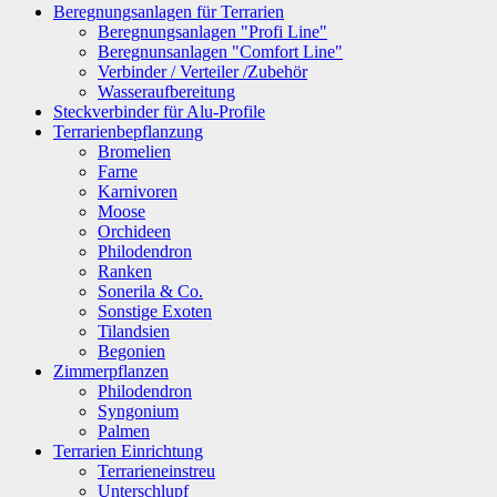
Beregnungsanlagen für Terrarien
Beregnungsanlagen "Profi Line"
Beregnunsanlagen "Comfort Line"
Verbinder / Verteiler /Zubehör
Wasseraufbereitung
Steckverbinder für Alu-Profile
Terrarienbepflanzung
Bromelien
Farne
Karnivoren
Moose
Orchideen
Philodendron
Ranken
Sonerila & Co.
Sonstige Exoten
Tilandsien
Begonien
Zimmerpflanzen
Philodendron
Syngonium
Palmen
Terrarien Einrichtung
Terrarieneinstreu
Unterschlupf