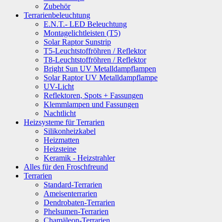
Zubehör
Terrarienbeleuchtung
E.N.T.- LED Beleuchtung
Montagelichtleisten (T5)
Solar Raptor Sunstrip
T5-Leuchtstoffröhren / Reflektor
T8-Leuchtstoffröhren / Reflektor
Bright Sun UV Metalldampflampen
Solar Raptor UV Metalldampflampe
UV-Licht
Reflektoren, Spots + Fassungen
Klemmlampen und Fassungen
Nachtlicht
Heizsysteme für Terrarien
Silikonheizkabel
Heizmatten
Heizsteine
Keramik - Heizstrahler
Alles für den Froschfreund
Terrarien
Standard-Terrarien
Ameisenterrarien
Dendrobaten-Terrarien
Phelsumen-Terrarien
Chamäleon-Terrarien