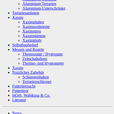
Aluminium Terrarien
Aluminium-Unterschränke
Terrarienanlagen
Xaxim
Xaximplatten
Xaximsortimente
Xaximstreu
Xaximstämme
Xaximtöpfe
Selbstbaubedarf
Messen und Regeln
Thermostate / Hygrostate
Zeitschaltuhren
Thermo- und Hygrometer
Xaxim
Nutzliches Zubehör
Schlangenhaken
Terrarienschlosser
Futtertierzucht
Futtertiere
biOrb, Wabikusa & Co.
Literatur
News