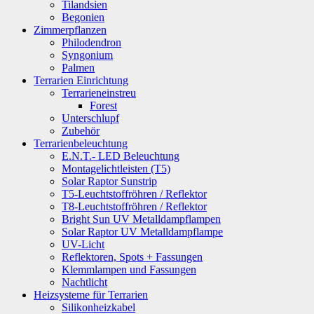
Tilandsien
Begonien
Zimmerpflanzen
Philodendron
Syngonium
Palmen
Terrarien Einrichtung
Terrarieneinstreu
Forest
Unterschlupf
Zubehör
Terrarienbeleuchtung
E.N.T.- LED Beleuchtung
Montagelichtleisten (T5)
Solar Raptor Sunstrip
T5-Leuchtstoffröhren / Reflektor
T8-Leuchtstoffröhren / Reflektor
Bright Sun UV Metalldampflampen
Solar Raptor UV Metalldampflampe
UV-Licht
Reflektoren, Spots + Fassungen
Klemmlampen und Fassungen
Nachtlicht
Heizsysteme für Terrarien
Silikonheizkabel