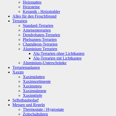
Heizmatten
Heizsteine
Keramik - Heizstrahler
Alles für den Froschfreund
Terrarien
Standard-Terrarien
Ameisenterrarien
Dendrobaten-Terrarien
Phelsumen-Terrarien
Chamäleon-Terrarien
Aluminium Terrarien
Alu-Terrarien ohne Lichtkasten
Alu-Terrarien mit Lichtkasten
Aluminium-Unterschränke
Terrarienanlagen
Xaxim
Xaximplatten
Xaximsortimente
Xaximstreu
Xaximstämme
Xaximtöpfe
Selbstbaubedarf
Messen und Regeln
Thermostate / Hygrostate
Zeitschaltuhren