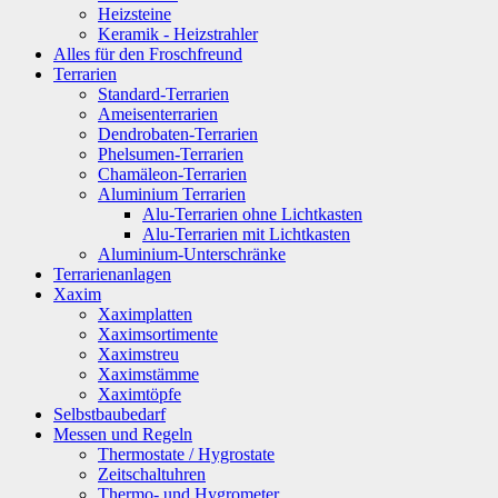
Heizsteine
Keramik - Heizstrahler
Alles für den Froschfreund
Terrarien
Standard-Terrarien
Ameisenterrarien
Dendrobaten-Terrarien
Phelsumen-Terrarien
Chamäleon-Terrarien
Aluminium Terrarien
Alu-Terrarien ohne Lichtkasten
Alu-Terrarien mit Lichtkasten
Aluminium-Unterschränke
Terrarienanlagen
Xaxim
Xaximplatten
Xaximsortimente
Xaximstreu
Xaximstämme
Xaximtöpfe
Selbstbaubedarf
Messen und Regeln
Thermostate / Hygrostate
Zeitschaltuhren
Thermo- und Hygrometer