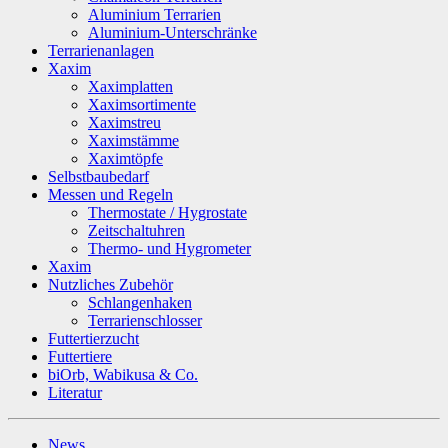
Aluminium Terrarien
Aluminium-Unterschränke
Terrarienanlagen
Xaxim
Xaximplatten
Xaximsortimente
Xaximstreu
Xaximstämme
Xaximtöpfe
Selbstbaubedarf
Messen und Regeln
Thermostate / Hygrostate
Zeitschaltuhren
Thermo- und Hygrometer
Xaxim
Nutzliches Zubehör
Schlangenhaken
Terrarienschlosser
Futtertierzucht
Futtertiere
biOrb, Wabikusa & Co.
Literatur
News