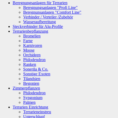
Beregnungsanlagen für Terrarien
Beregnungsanlagen "Profi Line"
Beregnunsanlagen "Comfort Line"
Verbinder / Verteiler /Zubehör
Wasseraufbereitung
Steckverbinder für Alu-Profile
Terrarienbepflanzung
Bromelien
Farne
Karnivoren
Moose
Orchideen
Philodendron
Ranken
Sonerila & Co.
Sonstige Exoten
Tilandsien
Begonien
Zimmerpflanzen
Philodendron
Syngonium
Palmen
Terrarien Einrichtung
Terrarieneinstreu
Unterschlupf