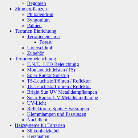
Begonien
Zimmerpflanzen
Philodendron
Syngonium
Palmen
Terrarien Einrichtung
Terrarieneinstreu
Forest
Unterschlupf
Zubehör
Terrarienbeleuchtung
E.N.T.- LED Beleuchtung
Montagelichtleisten (T5)
Solar Raptor Sunstrip
T5-Leuchtstoffröhren / Reflektor
T8-Leuchtstoffröhren / Reflektor
Bright Sun UV Metalldampflampen
Solar Raptor UV Metalldampflampe
UV-Licht
Reflektoren, Spots + Fassungen
Klemmlampen und Fassungen
Nachtlicht
Heizsysteme für Terrarien
Silikonheizkabel
Heizmatten