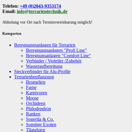
Telefon:
+49 (0)2043-9353174
Email:
info@terrarientechnik.de
Abholung vor Ort nach Terminvereinbarung möglich!
Kategorien
Beregnungsanlagen für Terrarien
Beregnungsanlagen "Profi Line"
Beregnunsanlagen "Comfort Line"
Verbinder / Verteiler /Zubehör
Wasseraufbereitung
Steckverbinder für Alu-Profile
Terrarienbepflanzung
Bromelien
Farne
Karnivoren
Moose
Orchideen
Philodendron
Ranken
Sonerila & Co.
Sonstige Exoten
Tilandsien