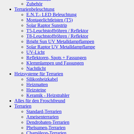
Zubehör
Terrarienbeleuchtung
E.N.T.- LED Beleuchtung
Montagelichtleisten (T5)
Solar Raptor Sunstrip
T5-Leuchtstoffröhren / Reflektor
T8-Leuchtstoffröhren / Reflektor
Bright Sun UV Metalldampflampen
Solar Raptor UV Metalldampflampe
UV-Licht
Reflektoren, Spots + Fassungen
Klemmlampen und Fassungen
Nachtlicht
Heizsysteme für Terrarien
Silikonheizkabel
Heizmatten
Heizsteine
Keramik - Heizstrahler
Alles für den Froschfreund
Terrarien
Standard-Terrarien
Ameisenterrarien
Dendrobaten-Terrarien
Phelsumen-Terrarien
Chamäleon-Terrarien