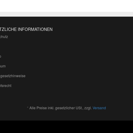
TZLICHE INFORMATIONEN
chutz
p
sum
egesetzhinweise
fsrecht
*
Alle Preise inkl. gesetzlicher USt., zzgl.
Versand