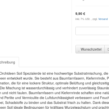
9,90 €
inkl. 7% USt. , zzgl.
Versand
Wunschzettel
chreibung
Orchideen Soil Spezialerde ist eine hochwertige Substratmischung, die 
een entwickelt wurde. Sie besteht aus Baumfarnfasern, Kiefernrinde, Per
ation, die für eine lockere Struktur, optimale Belüftung und gleichze
 Die Mischung ist wasserdurchlässig und verhindert zuverlässig Staun
n und nicht faulen. Baumfarnfasern und Kiefernrinde schaffen eine na
d Perlite und Vermiculite die Luftdurchlässigkeit verbessern und Feucht
ei, Schadstoffe zu binden und das Substrat frisch zu halten. Dank d
een Soil ideale Bedingungen für kräftiges Wurzelwachstum und prachtvo