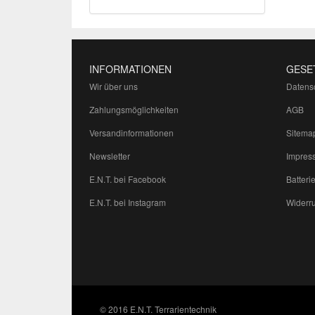
INFORMATIONEN
GESE
Wir über uns
Datens
Zahlungsmöglichkeiten
AGB
Versandinformationen
Sitema
Newsletter
Impres
E.N.T. bei Facebook
Batteri
E.N.T. bei Instagram
Widerru
© 2016 E.N.T. Terrarientechnik