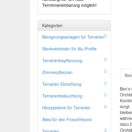
Terminvereinbarung möglich!
Kategorien
Beregnungsanlagen für Terrarien
Steckverbinder für Alu-Profile
Terrarienbepflanzung
Zimmerpflanzen
Bes
Terrarien Einrichtung
Ben’s 
Orchid
Terrarienbeleuchtung
Kombin
sorgt.
Heizsysteme für Terrarien
bleibe
währen
Alles für den Froschfreund
dazu b
Orchid
Terrarien