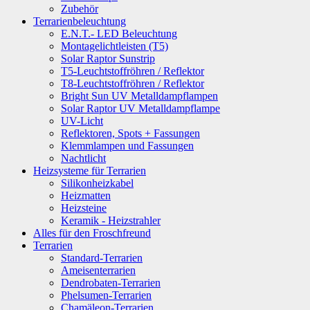
Zubehör
Terrarienbeleuchtung
E.N.T.- LED Beleuchtung
Montagelichtleisten (T5)
Solar Raptor Sunstrip
T5-Leuchtstoffröhren / Reflektor
T8-Leuchtstoffröhren / Reflektor
Bright Sun UV Metalldampflampen
Solar Raptor UV Metalldampflampe
UV-Licht
Reflektoren, Spots + Fassungen
Klemmlampen und Fassungen
Nachtlicht
Heizsysteme für Terrarien
Silikonheizkabel
Heizmatten
Heizsteine
Keramik - Heizstrahler
Alles für den Froschfreund
Terrarien
Standard-Terrarien
Ameisenterrarien
Dendrobaten-Terrarien
Phelsumen-Terrarien
Chamäleon-Terrarien