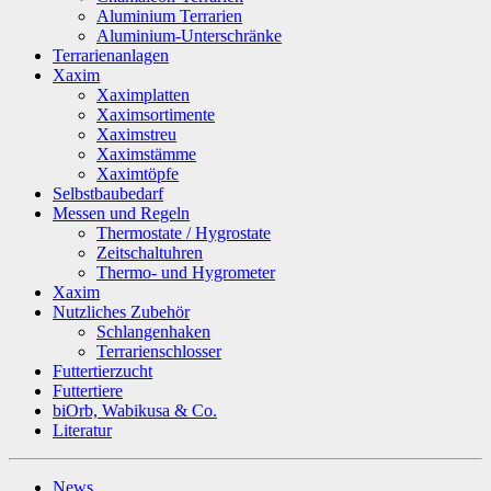
Aluminium Terrarien
Aluminium-Unterschränke
Terrarienanlagen
Xaxim
Xaximplatten
Xaximsortimente
Xaximstreu
Xaximstämme
Xaximtöpfe
Selbstbaubedarf
Messen und Regeln
Thermostate / Hygrostate
Zeitschaltuhren
Thermo- und Hygrometer
Xaxim
Nutzliches Zubehör
Schlangenhaken
Terrarienschlosser
Futtertierzucht
Futtertiere
biOrb, Wabikusa & Co.
Literatur
News