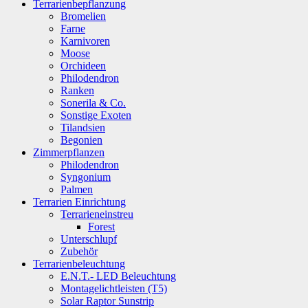
Terrarienbepflanzung
Bromelien
Farne
Karnivoren
Moose
Orchideen
Philodendron
Ranken
Sonerila & Co.
Sonstige Exoten
Tilandsien
Begonien
Zimmerpflanzen
Philodendron
Syngonium
Palmen
Terrarien Einrichtung
Terrarieneinstreu
Forest
Unterschlupf
Zubehör
Terrarienbeleuchtung
E.N.T.- LED Beleuchtung
Montagelichtleisten (T5)
Solar Raptor Sunstrip