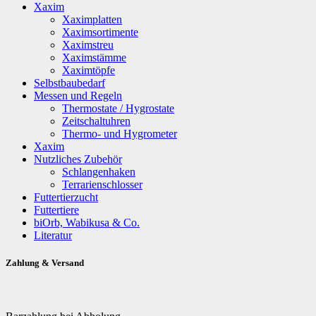
Xaxim
Xaximplatten
Xaximsortimente
Xaximstreu
Xaximstämme
Xaximtöpfe
Selbstbaubedarf
Messen und Regeln
Thermostate / Hygrostate
Zeitschaltuhren
Thermo- und Hygrometer
Xaxim
Nutzliches Zubehör
Schlangenhaken
Terrarienschlosser
Futtertierzucht
Futtertiere
biOrb, Wabikusa & Co.
Literatur
Zahlung & Versand