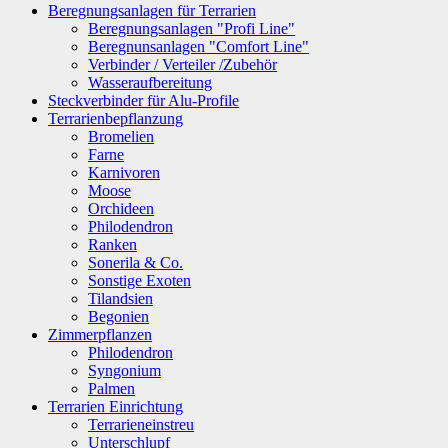
Beregnungsanlagen für Terrarien
Beregnungsanlagen "Profi Line"
Beregnunsanlagen "Comfort Line"
Verbinder / Verteiler /Zubehör
Wasseraufbereitung
Steckverbinder für Alu-Profile
Terrarienbepflanzung
Bromelien
Farne
Karnivoren
Moose
Orchideen
Philodendron
Ranken
Sonerila & Co.
Sonstige Exoten
Tilandsien
Begonien
Zimmerpflanzen
Philodendron
Syngonium
Palmen
Terrarien Einrichtung
Terrarieneinstreu
Unterschlupf