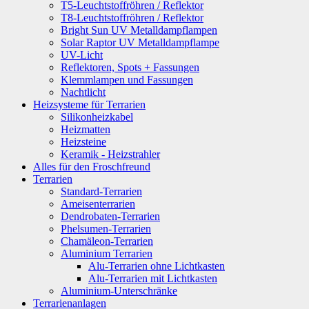
T5-Leuchtstoffröhren / Reflektor
T8-Leuchtstoffröhren / Reflektor
Bright Sun UV Metalldampflampen
Solar Raptor UV Metalldampflampe
UV-Licht
Reflektoren, Spots + Fassungen
Klemmlampen und Fassungen
Nachtlicht
Heizsysteme für Terrarien
Silikonheizkabel
Heizmatten
Heizsteine
Keramik - Heizstrahler
Alles für den Froschfreund
Terrarien
Standard-Terrarien
Ameisenterrarien
Dendrobaten-Terrarien
Phelsumen-Terrarien
Chamäleon-Terrarien
Aluminium Terrarien
Alu-Terrarien ohne Lichtkasten
Alu-Terrarien mit Lichtkasten
Aluminium-Unterschränke
Terrarienanlagen