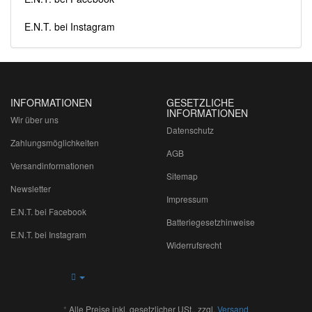
E.N.T. bei Instagram
INFORMATIONEN
GESETZLICHE
INFORMATIONEN
Wir über uns
Datenschutz
Zahlungsmöglichkeiten
AGB
Versandinformationen
Sitemap
Newsletter
Impressum
E.N.T. bei Facebook
Batteriegesetzhinweise
E.N.T. bei Instagram
Widerrufsrecht
*
Alle Preise inkl. gesetzlicher USt., zzgl.
Versand