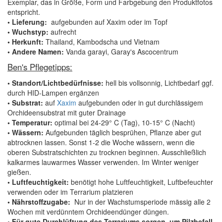
Exemplar, das in Größe, Form und Farbgebung den Produktfotos
entspricht.
• Lieferung:
aufgebunden auf Xaxim oder im Topf
• Wuchstyp:
aufrecht
• Herkunft:
Thailand, Kambodscha und Vietnam
• Andere Namen:
Vanda garayi, Garay's Ascocentrum
Ben's Pflegetipps:
• Standort/Lichtbedürfnisse:
hell bis vollsonnig, Lichtbedarf ggf.
durch HID-Lampen ergänzen
• Substrat:
auf
Xaxim
aufgebunden oder in gut durchlässigem
Orchideensubstrat mit guter Drainage
• Temperatur:
optimal bei 24-29° C (Tag), 10-15° C (Nacht)
• Wässern:
Aufgebunden täglich besprühen, Pflanze aber gut
abtrocknen lassen. Sonst 1-2 die Woche wässern, wenn die
oberen Substratschichten zu trocknen beginnen. Ausschließlich
kalkarmes lauwarmes Wasser verwenden. Im Winter weniger
gießen.
• Luftfeuchtigkeit:
benötigt hohe Luftfeuchtigkeit, Luftbefeuchter
verwenden oder im Terrarium platzieren
• Nährstoffzugabe:
Nur in der Wachstumsperiode mässig alle 2
Wochen mit verdünntem Orchideendünger düngen.
• Für gute Durchlüftung des Terrariums sorgen, um Pilzbefall