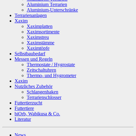
Aluminium Terrarien
Aluminium-Unterschränke
Terrarienanlagen
Xaxim
Xaximplatten
Xaximsortimente
Xaximstreu
Xaximstämme
Xaximtöpfe
Selbstbaubedarf
Messen und Regeln
Thermostate / Hygrostate
Zeitschaltuhren
Thermo- und Hygrometer
Xaxim
Nutzliches Zubehör
Schlangenhaken
Terrarienschlosser
Futtertierzucht
Futtertiere
biOrb, Wabikusa & Co.
Literatur
News