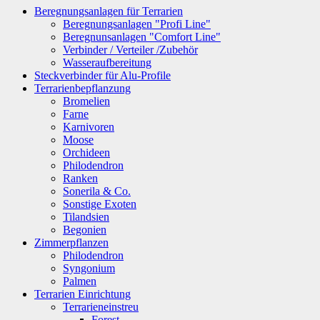
Beregnungsanlagen für Terrarien
Beregnungsanlagen "Profi Line"
Beregnunsanlagen "Comfort Line"
Verbinder / Verteiler /Zubehör
Wasseraufbereitung
Steckverbinder für Alu-Profile
Terrarienbepflanzung
Bromelien
Farne
Karnivoren
Moose
Orchideen
Philodendron
Ranken
Sonerila & Co.
Sonstige Exoten
Tilandsien
Begonien
Zimmerpflanzen
Philodendron
Syngonium
Palmen
Terrarien Einrichtung
Terrarieneinstreu
Forest