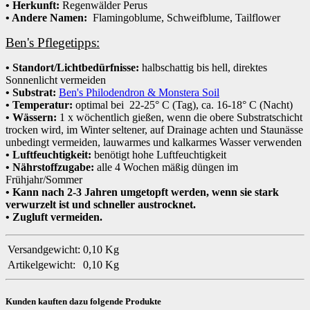
• Herkunft:
Regenwälder Perus
• Andere Namen:
Flamingoblume, Schweifblume, Tailflower
Ben's Pflegetipps:
• Standort/Lichtbedürfnisse:
halbschattig bis hell, direktes
Sonnenlicht vermeiden
• Substrat:
Ben's Philodendron & Monstera Soil
• Temperatur:
optimal bei 22-25° C (Tag), ca. 16-18° C (Nacht)
• Wässern:
1 x wöchentlich gießen, wenn die obere Substratschicht
trocken wird, im Winter seltener, auf Drainage achten und Staunässe
unbedingt vermeiden, lauwarmes und kalkarmes Wasser verwenden
• Luftfeuchtigkeit:
benötigt hohe Luftfeuchtigkeit
• Nährstoffzugabe:
alle 4 Wochen mäßig düngen im
Frühjahr/Sommer
• Kann nach 2-3 Jahren umgetopft werden, wenn sie stark
verwurzelt ist und schneller austrocknet.
• Zugluft vermeiden.
Versandgewicht:
0,10 Kg
Artikelgewicht:
0,10
Kg
Kunden kauften dazu folgende Produkte