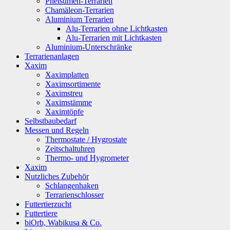
Phelsumen-Terrarien
Chamäleon-Terrarien
Aluminium Terrarien
Alu-Terrarien ohne Lichtkasten
Alu-Terrarien mit Lichtkasten
Aluminium-Unterschränke
Terrarienanlagen
Xaxim
Xaximplatten
Xaximsortimente
Xaximstreu
Xaximstämme
Xaximtöpfe
Selbstbaubedarf
Messen und Regeln
Thermostate / Hygrostate
Zeitschaltuhren
Thermo- und Hygrometer
Xaxim
Nutzliches Zubehör
Schlangenhaken
Terrarienschlosser
Futtertierzucht
Futtertiere
biOrb, Wabikusa & Co.