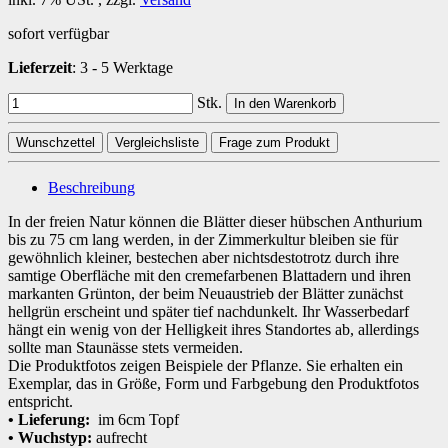
sofort verfügbar
Lieferzeit
:
3 - 5 Werktage
Stk.
In den Warenkorb
Wunschzettel
Vergleichsliste
Frage zum Produkt
Beschreibung
In der freien Natur können die Blätter dieser hübschen Anthurium
bis zu 75 cm lang werden, in der Zimmerkultur bleiben sie für
gewöhnlich kleiner, bestechen aber nichtsdestotrotz durch ihre
samtige Oberfläche mit den cremefarbenen Blattadern und ihren
markanten Grünton, der beim Neuaustrieb der Blätter zunächst
hellgrün erscheint und später tief nachdunkelt. Ihr Wasserbedarf
hängt ein wenig von der Helligkeit ihres Standortes ab, allerdings
sollte man Staunässe stets vermeiden.
Die Produktfotos zeigen Beispiele der Pflanze. Sie erhalten ein
Exemplar, das in Größe, Form und Farbgebung den Produktfotos
entspricht.
• Lieferung:
im 6cm Topf
• Wuchstyp:
aufrecht