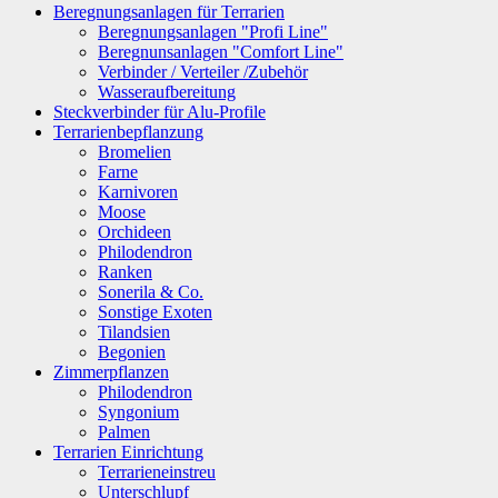
Beregnungsanlagen für Terrarien
Beregnungsanlagen "Profi Line"
Beregnunsanlagen "Comfort Line"
Verbinder / Verteiler /Zubehör
Wasseraufbereitung
Steckverbinder für Alu-Profile
Terrarienbepflanzung
Bromelien
Farne
Karnivoren
Moose
Orchideen
Philodendron
Ranken
Sonerila & Co.
Sonstige Exoten
Tilandsien
Begonien
Zimmerpflanzen
Philodendron
Syngonium
Palmen
Terrarien Einrichtung
Terrarieneinstreu
Unterschlupf