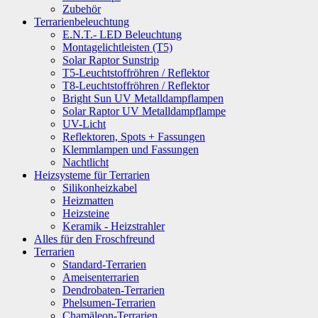
Zubehör
Terrarienbeleuchtung
E.N.T.- LED Beleuchtung
Montagelichtleisten (T5)
Solar Raptor Sunstrip
T5-Leuchtstoffröhren / Reflektor
T8-Leuchtstoffröhren / Reflektor
Bright Sun UV Metalldampflampen
Solar Raptor UV Metalldampflampe
UV-Licht
Reflektoren, Spots + Fassungen
Klemmlampen und Fassungen
Nachtlicht
Heizsysteme für Terrarien
Silikonheizkabel
Heizmatten
Heizsteine
Keramik - Heizstrahler
Alles für den Froschfreund
Terrarien
Standard-Terrarien
Ameisenterrarien
Dendrobaten-Terrarien
Phelsumen-Terrarien
Chamäleon-Terrarien