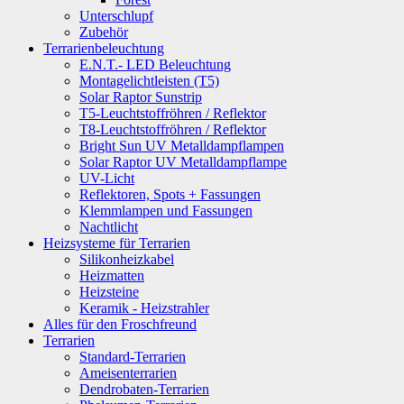
Unterschlupf
Zubehör
Terrarienbeleuchtung
E.N.T.- LED Beleuchtung
Montagelichtleisten (T5)
Solar Raptor Sunstrip
T5-Leuchtstoffröhren / Reflektor
T8-Leuchtstoffröhren / Reflektor
Bright Sun UV Metalldampflampen
Solar Raptor UV Metalldampflampe
UV-Licht
Reflektoren, Spots + Fassungen
Klemmlampen und Fassungen
Nachtlicht
Heizsysteme für Terrarien
Silikonheizkabel
Heizmatten
Heizsteine
Keramik - Heizstrahler
Alles für den Froschfreund
Terrarien
Standard-Terrarien
Ameisenterrarien
Dendrobaten-Terrarien