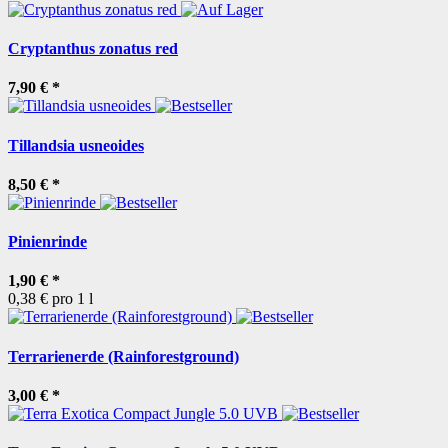
Cryptanthus zonatus red
7,90 €
*
Tillandsia usneoides
8,50 €
*
Pinienrinde
1,90 €
*
0,38 € pro 1 l
Terrarienerde (Rainforestground)
3,00 €
*