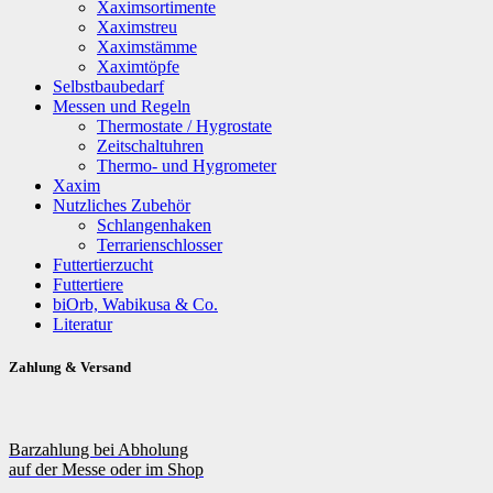
Xaximsortimente
Xaximstreu
Xaximstämme
Xaximtöpfe
Selbstbaubedarf
Messen und Regeln
Thermostate / Hygrostate
Zeitschaltuhren
Thermo- und Hygrometer
Xaxim
Nutzliches Zubehör
Schlangenhaken
Terrarienschlosser
Futtertierzucht
Futtertiere
biOrb, Wabikusa & Co.
Literatur
Zahlung & Versand
Barzahlung bei Abholung
auf der Messe oder im Shop