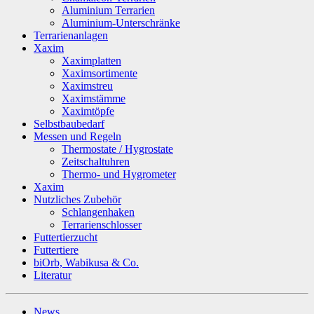
Aluminium Terrarien
Aluminium-Unterschränke
Terrarienanlagen
Xaxim
Xaximplatten
Xaximsortimente
Xaximstreu
Xaximstämme
Xaximtöpfe
Selbstbaubedarf
Messen und Regeln
Thermostate / Hygrostate
Zeitschaltuhren
Thermo- und Hygrometer
Xaxim
Nutzliches Zubehör
Schlangenhaken
Terrarienschlosser
Futtertierzucht
Futtertiere
biOrb, Wabikusa & Co.
Literatur
News