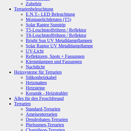
Zubehör
Terrarienbeleuchtung
E.N.T.- LED Beleuchtung
Montagelichtleisten (T5)
Solar Raptor Sunstrip
T5-Leuchtstoffröhren / Reflektor
T8-Leuchtstoffröhren / Reflektor
Bright Sun UV Metalldampflampen
Solar Raptor UV Metalldampflampe
UV-Licht
Reflektoren, Spots + Fassungen
Klemmlampen und Fassungen
Nachtlicht
Heizsysteme für Terrarien
Silikonheizkabel
Heizmatten
Heizsteine
Keramik - Heizstrahler
Alles für den Froschfreund
Terrarien
Standard-Terrarien
Ameisenterrarien
Dendrobaten-Terrarien
Phelsumen-Terrarien
Chamäleon-Terrarien