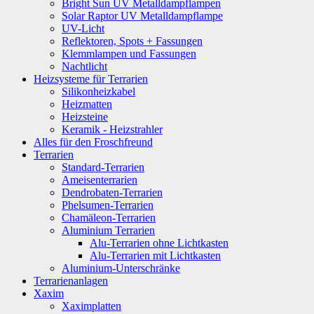
Bright Sun UV Metalldampflampen
Solar Raptor UV Metalldampflampe
UV-Licht
Reflektoren, Spots + Fassungen
Klemmlampen und Fassungen
Nachtlicht
Heizsysteme für Terrarien
Silikonheizkabel
Heizmatten
Heizsteine
Keramik - Heizstrahler
Alles für den Froschfreund
Terrarien
Standard-Terrarien
Ameisenterrarien
Dendrobaten-Terrarien
Phelsumen-Terrarien
Chamäleon-Terrarien
Aluminium Terrarien
Alu-Terrarien ohne Lichtkasten
Alu-Terrarien mit Lichtkasten
Aluminium-Unterschränke
Terrarienanlagen
Xaxim
Xaximplatten