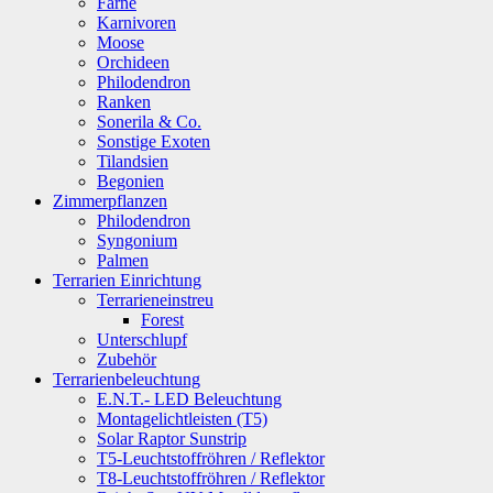
Farne
Karnivoren
Moose
Orchideen
Philodendron
Ranken
Sonerila & Co.
Sonstige Exoten
Tilandsien
Begonien
Zimmerpflanzen
Philodendron
Syngonium
Palmen
Terrarien Einrichtung
Terrarieneinstreu
Forest
Unterschlupf
Zubehör
Terrarienbeleuchtung
E.N.T.- LED Beleuchtung
Montagelichtleisten (T5)
Solar Raptor Sunstrip
T5-Leuchtstoffröhren / Reflektor
T8-Leuchtstoffröhren / Reflektor