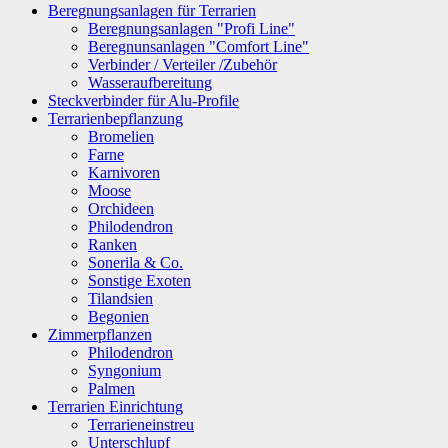
Beregnungsanlagen für Terrarien
Beregnungsanlagen "Profi Line"
Beregnunsanlagen "Comfort Line"
Verbinder / Verteiler /Zubehör
Wasseraufbereitung
Steckverbinder für Alu-Profile
Terrarienbepflanzung
Bromelien
Farne
Karnivoren
Moose
Orchideen
Philodendron
Ranken
Sonerila & Co.
Sonstige Exoten
Tilandsien
Begonien
Zimmerpflanzen
Philodendron
Syngonium
Palmen
Terrarien Einrichtung
Terrarieneinstreu
Unterschlupf