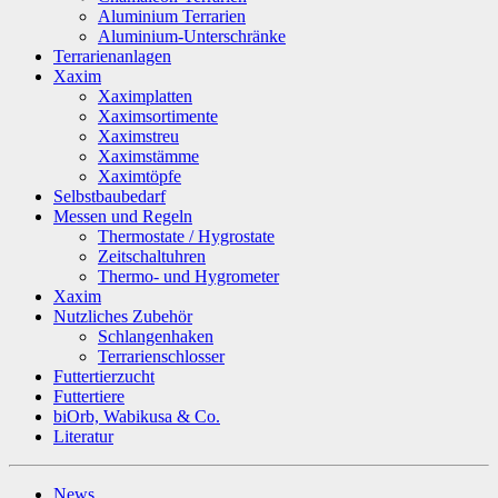
Aluminium Terrarien
Aluminium-Unterschränke
Terrarienanlagen
Xaxim
Xaximplatten
Xaximsortimente
Xaximstreu
Xaximstämme
Xaximtöpfe
Selbstbaubedarf
Messen und Regeln
Thermostate / Hygrostate
Zeitschaltuhren
Thermo- und Hygrometer
Xaxim
Nutzliches Zubehör
Schlangenhaken
Terrarienschlosser
Futtertierzucht
Futtertiere
biOrb, Wabikusa & Co.
Literatur
News