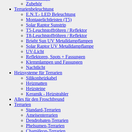
Zubehör
Terrarienbeleuchtung
E.N.T.- LED Beleuchtung
Montagelichtleisten (T5)
Solar Raptor Sunstrip
T5-Leuchtstoffröhren / Reflektor
T8-Leuchtstoffröhren / Reflektor
Bright Sun UV Metalldampflampen
Solar Raptor UV Metalldampflampe
UV-Licht
Reflektoren, Spots + Fassungen
Klemmlampen und Fassungen
Nachtlicht
Heizsysteme für Terrarien
Silikonheizkabel
Heizmatten
Heizsteine
Keramik - Heizstrahler
Alles für den Froschfreund
Terrarien
Standard-Terrarien
Ameisenterrarien
Dendrobaten-Terrarien
Phelsumen-Terrarien
Chamäleon-Terrarien