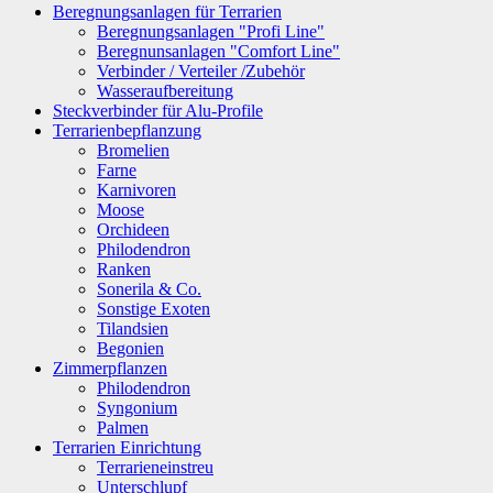
Beregnungsanlagen für Terrarien
Beregnungsanlagen "Profi Line"
Beregnunsanlagen "Comfort Line"
Verbinder / Verteiler /Zubehör
Wasseraufbereitung
Steckverbinder für Alu-Profile
Terrarienbepflanzung
Bromelien
Farne
Karnivoren
Moose
Orchideen
Philodendron
Ranken
Sonerila & Co.
Sonstige Exoten
Tilandsien
Begonien
Zimmerpflanzen
Philodendron
Syngonium
Palmen
Terrarien Einrichtung
Terrarieneinstreu
Unterschlupf