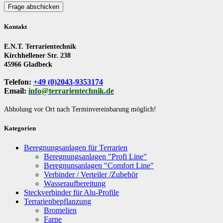
Frage abschicken
Kontakt
E.N.T. Terrarientechnik
Kirchhellener Str. 238
45966 Gladbeck
Telefon:
+49 (0)2043-9353174
Email:
info@terrarientechnik.de
Abholung vor Ort nach Terminvereinbarung möglich!
Kategorien
Beregnungsanlagen für Terrarien
Beregnungsanlagen "Profi Line"
Beregnunsanlagen "Comfort Line"
Verbinder / Verteiler /Zubehör
Wasseraufbereitung
Steckverbinder für Alu-Profile
Terrarienbepflanzung
Bromelien
Farne