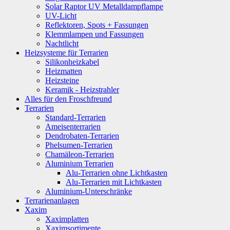
Solar Raptor UV Metalldampflampe
UV-Licht
Reflektoren, Spots + Fassungen
Klemmlampen und Fassungen
Nachtlicht
Heizsysteme für Terrarien
Silikonheizkabel
Heizmatten
Heizsteine
Keramik - Heizstrahler
Alles für den Froschfreund
Terrarien
Standard-Terrarien
Ameisenterrarien
Dendrobaten-Terrarien
Phelsumen-Terrarien
Chamäleon-Terrarien
Aluminium Terrarien
Alu-Terrarien ohne Lichtkasten
Alu-Terrarien mit Lichtkasten
Aluminium-Unterschränke
Terrarienanlagen
Xaxim
Xaximplatten
Xaximsortimente