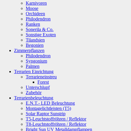
Karnivoren
Moose
Orchideen
Philodendron
Ranken
Sonerila & Co.
Sonstige Exoten
Tilandsien
Begonien
Zimmerpflanzen
Philodendron
Syngonium
Palmen
Terrarien Einrichtung
Terrarieneinstreu
Forest
Unterschlupf
Zubehör
Terrarienbeleuchtung
E.N.T.- LED Beleuchtung
Montagelichtleisten (T5)
Solar Raptor Sunstrip
T5-Leuchtstoffröhren / Reflektor
T8-Leuchtstoffröhren / Reflektor
Bright Sun UV Metalldampflampen