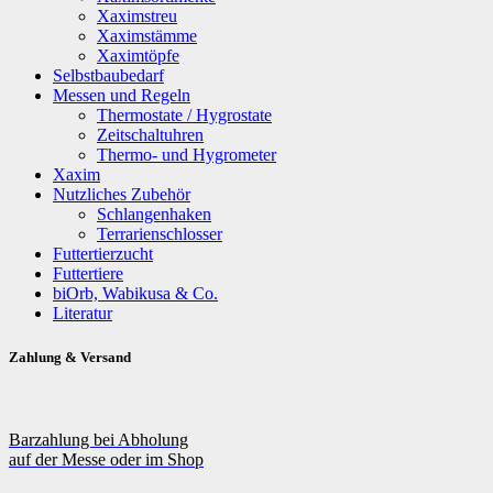
Xaximstreu
Xaximstämme
Xaximtöpfe
Selbstbaubedarf
Messen und Regeln
Thermostate / Hygrostate
Zeitschaltuhren
Thermo- und Hygrometer
Xaxim
Nutzliches Zubehör
Schlangenhaken
Terrarienschlosser
Futtertierzucht
Futtertiere
biOrb, Wabikusa & Co.
Literatur
Zahlung & Versand
Barzahlung bei Abholung
auf der Messe oder im Shop