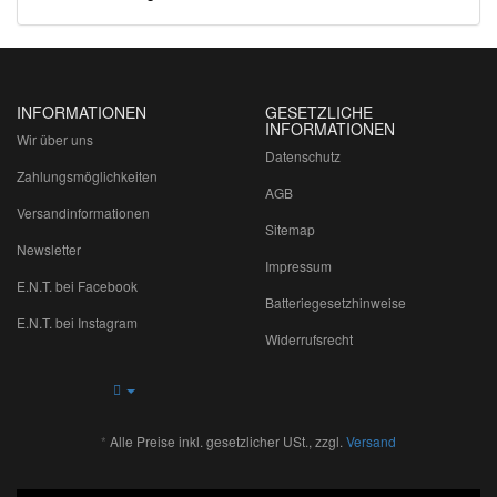
INFORMATIONEN
GESETZLICHE
INFORMATIONEN
Wir über uns
Datenschutz
Zahlungsmöglichkeiten
AGB
Versandinformationen
Sitemap
Newsletter
Impressum
E.N.T. bei Facebook
Batteriegesetzhinweise
E.N.T. bei Instagram
Widerrufsrecht
*
Alle Preise inkl. gesetzlicher USt., zzgl.
Versand