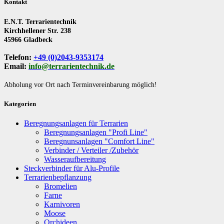
Kontakt
E.N.T. Terrarientechnik
Kirchhellener Str. 238
45966 Gladbeck
Telefon:
+49 (0)2043-9353174
Email:
info@terrarientechnik.de
Abholung vor Ort nach Terminvereinbarung möglich!
Kategorien
Beregnungsanlagen für Terrarien
Beregnungsanlagen "Profi Line"
Beregnunsanlagen "Comfort Line"
Verbinder / Verteiler /Zubehör
Wasseraufbereitung
Steckverbinder für Alu-Profile
Terrarienbepflanzung
Bromelien
Farne
Karnivoren
Moose
Orchideen