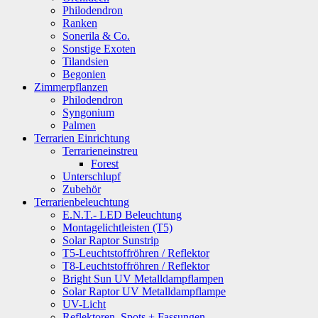
Philodendron
Ranken
Sonerila & Co.
Sonstige Exoten
Tilandsien
Begonien
Zimmerpflanzen
Philodendron
Syngonium
Palmen
Terrarien Einrichtung
Terrarieneinstreu
Forest
Unterschlupf
Zubehör
Terrarienbeleuchtung
E.N.T.- LED Beleuchtung
Montagelichtleisten (T5)
Solar Raptor Sunstrip
T5-Leuchtstoffröhren / Reflektor
T8-Leuchtstoffröhren / Reflektor
Bright Sun UV Metalldampflampen
Solar Raptor UV Metalldampflampe
UV-Licht
Reflektoren, Spots + Fassungen