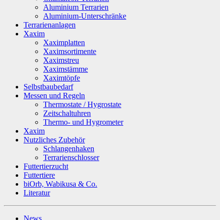
Aluminium Terrarien
Aluminium-Unterschränke
Terrarienanlagen
Xaxim
Xaximplatten
Xaximsortimente
Xaximstreu
Xaximstämme
Xaximtöpfe
Selbstbaubedarf
Messen und Regeln
Thermostate / Hygrostate
Zeitschaltuhren
Thermo- und Hygrometer
Xaxim
Nutzliches Zubehör
Schlangenhaken
Terrarienschlosser
Futtertierzucht
Futtertiere
biOrb, Wabikusa & Co.
Literatur
News