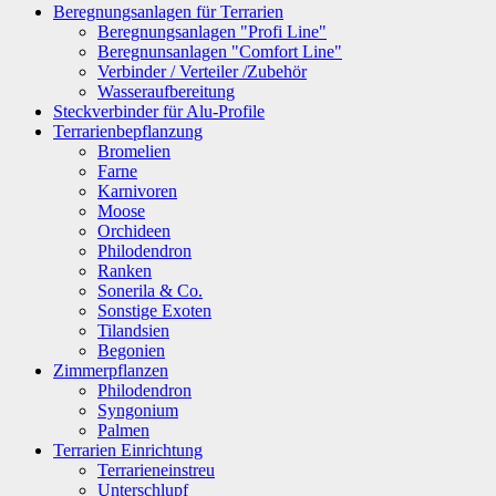
Beregnungsanlagen für Terrarien
Beregnungsanlagen "Profi Line"
Beregnunsanlagen "Comfort Line"
Verbinder / Verteiler /Zubehör
Wasseraufbereitung
Steckverbinder für Alu-Profile
Terrarienbepflanzung
Bromelien
Farne
Karnivoren
Moose
Orchideen
Philodendron
Ranken
Sonerila & Co.
Sonstige Exoten
Tilandsien
Begonien
Zimmerpflanzen
Philodendron
Syngonium
Palmen
Terrarien Einrichtung
Terrarieneinstreu
Unterschlupf