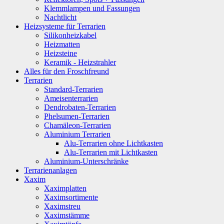
Klemmlampen und Fassungen
Nachtlicht
Heizsysteme für Terrarien
Silikonheizkabel
Heizmatten
Heizsteine
Keramik - Heizstrahler
Alles für den Froschfreund
Terrarien
Standard-Terrarien
Ameisenterrarien
Dendrobaten-Terrarien
Phelsumen-Terrarien
Chamäleon-Terrarien
Aluminium Terrarien
Alu-Terrarien ohne Lichtkasten
Alu-Terrarien mit Lichtkasten
Aluminium-Unterschränke
Terrarienanlagen
Xaxim
Xaximplatten
Xaximsortimente
Xaximstreu
Xaximstämme