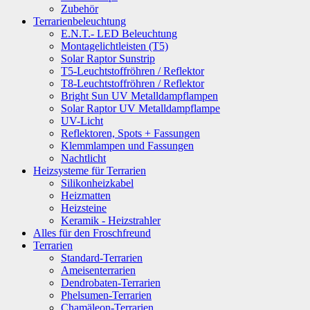
Zubehör
Terrarienbeleuchtung
E.N.T.- LED Beleuchtung
Montagelichtleisten (T5)
Solar Raptor Sunstrip
T5-Leuchtstoffröhren / Reflektor
T8-Leuchtstoffröhren / Reflektor
Bright Sun UV Metalldampflampen
Solar Raptor UV Metalldampflampe
UV-Licht
Reflektoren, Spots + Fassungen
Klemmlampen und Fassungen
Nachtlicht
Heizsysteme für Terrarien
Silikonheizkabel
Heizmatten
Heizsteine
Keramik - Heizstrahler
Alles für den Froschfreund
Terrarien
Standard-Terrarien
Ameisenterrarien
Dendrobaten-Terrarien
Phelsumen-Terrarien
Chamäleon-Terrarien