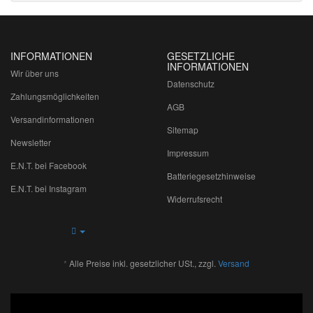
INFORMATIONEN
GESETZLICHE
INFORMATIONEN
Wir über uns
Datenschutz
Zahlungsmöglichkeiten
AGB
Versandinformationen
Sitemap
Newsletter
Impressum
E.N.T. bei Facebook
Batteriegesetzhinweise
E.N.T. bei Instagram
Widerrufsrecht
*
Alle Preise inkl. gesetzlicher USt., zzgl.
Versand