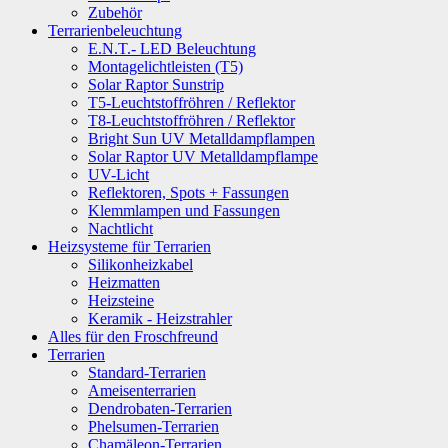
Zubehör
Terrarienbeleuchtung
E.N.T.- LED Beleuchtung
Montagelichtleisten (T5)
Solar Raptor Sunstrip
T5-Leuchtstoffröhren / Reflektor
T8-Leuchtstoffröhren / Reflektor
Bright Sun UV Metalldampflampen
Solar Raptor UV Metalldampflampe
UV-Licht
Reflektoren, Spots + Fassungen
Klemmlampen und Fassungen
Nachtlicht
Heizsysteme für Terrarien
Silikonheizkabel
Heizmatten
Heizsteine
Keramik - Heizstrahler
Alles für den Froschfreund
Terrarien
Standard-Terrarien
Ameisenterrarien
Dendrobaten-Terrarien
Phelsumen-Terrarien
Chamäleon-Terrarien