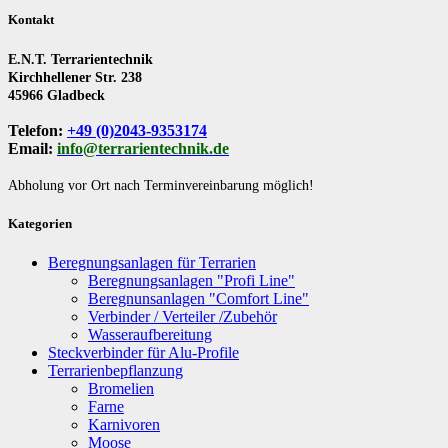
Kontakt
E.N.T. Terrarientechnik
Kirchhellener Str. 238
45966 Gladbeck
Telefon:
+49 (0)2043-9353174
Email:
info@terrarientechnik.de
Abholung vor Ort nach Terminvereinbarung möglich!
Kategorien
Beregnungsanlagen für Terrarien
Beregnungsanlagen "Profi Line"
Beregnunsanlagen "Comfort Line"
Verbinder / Verteiler /Zubehör
Wasseraufbereitung
Steckverbinder für Alu-Profile
Terrarienbepflanzung
Bromelien
Farne
Karnivoren
Moose