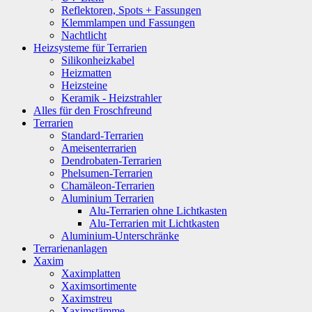
Reflektoren, Spots + Fassungen
Klemmlampen und Fassungen
Nachtlicht
Heizsysteme für Terrarien
Silikonheizkabel
Heizmatten
Heizsteine
Keramik - Heizstrahler
Alles für den Froschfreund
Terrarien
Standard-Terrarien
Ameisenterrarien
Dendrobaten-Terrarien
Phelsumen-Terrarien
Chamäleon-Terrarien
Aluminium Terrarien
Alu-Terrarien ohne Lichtkasten
Alu-Terrarien mit Lichtkasten
Aluminium-Unterschränke
Terrarienanlagen
Xaxim
Xaximplatten
Xaximsortimente
Xaximstreu
Xaximstämme