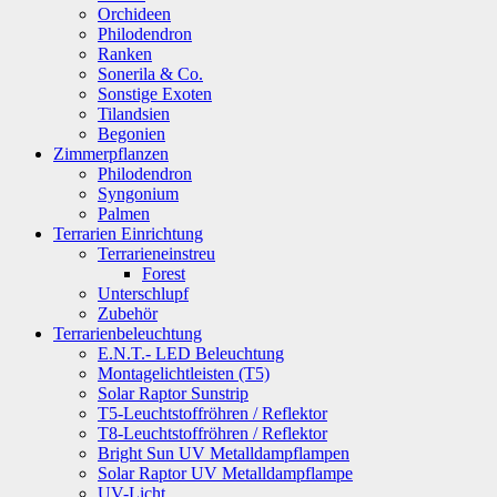
Orchideen
Philodendron
Ranken
Sonerila & Co.
Sonstige Exoten
Tilandsien
Begonien
Zimmerpflanzen
Philodendron
Syngonium
Palmen
Terrarien Einrichtung
Terrarieneinstreu
Forest
Unterschlupf
Zubehör
Terrarienbeleuchtung
E.N.T.- LED Beleuchtung
Montagelichtleisten (T5)
Solar Raptor Sunstrip
T5-Leuchtstoffröhren / Reflektor
T8-Leuchtstoffröhren / Reflektor
Bright Sun UV Metalldampflampen
Solar Raptor UV Metalldampflampe
UV-Licht