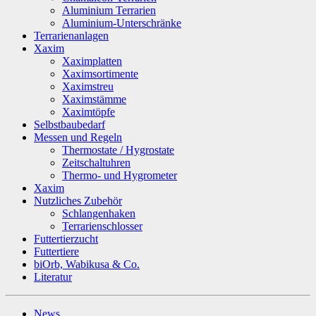
Aluminium Terrarien
Aluminium-Unterschränke
Terrarienanlagen
Xaxim
Xaximplatten
Xaximsortimente
Xaximstreu
Xaximstämme
Xaximtöpfe
Selbstbaubedarf
Messen und Regeln
Thermostate / Hygrostate
Zeitschaltuhren
Thermo- und Hygrometer
Xaxim
Nutzliches Zubehör
Schlangenhaken
Terrarienschlosser
Futtertierzucht
Futtertiere
biOrb, Wabikusa & Co.
Literatur
News