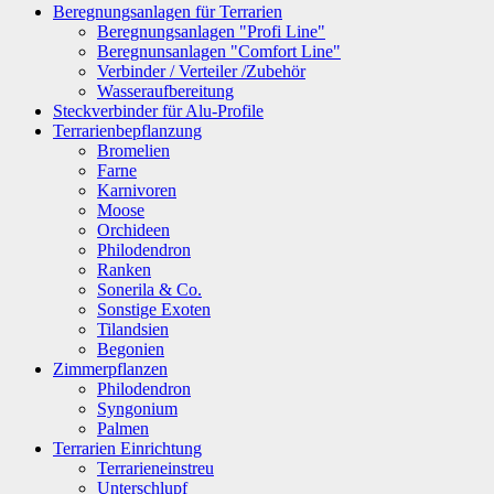
Beregnungsanlagen für Terrarien
Beregnungsanlagen "Profi Line"
Beregnunsanlagen "Comfort Line"
Verbinder / Verteiler /Zubehör
Wasseraufbereitung
Steckverbinder für Alu-Profile
Terrarienbepflanzung
Bromelien
Farne
Karnivoren
Moose
Orchideen
Philodendron
Ranken
Sonerila & Co.
Sonstige Exoten
Tilandsien
Begonien
Zimmerpflanzen
Philodendron
Syngonium
Palmen
Terrarien Einrichtung
Terrarieneinstreu
Unterschlupf