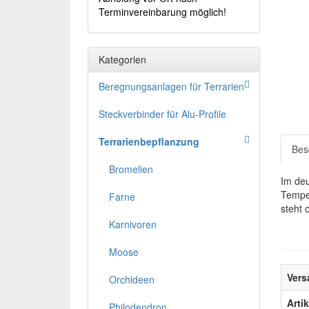
Terminvereinbarung möglich!
Kategorien
Beregnungsanlagen für Terrarien
Steckverbinder für Alu-Profile
Terrarienbepflanzung
Bes
Bromelien
Im deu
Temper
Farne
steht 
Karnivoren
Moose
Vers
Orchideen
Arti
Philodendron