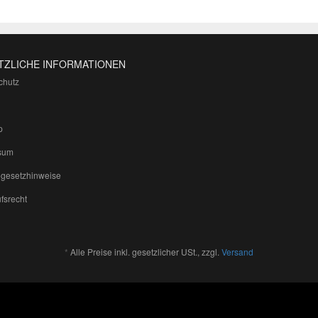
TZLICHE INFORMATIONEN
chutz
p
sum
egesetzhinweise
fsrecht
*
Alle Preise inkl. gesetzlicher USt., zzgl.
Versand