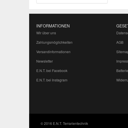
INFORMATIONEN
GESE
Wir über uns
Datens
Zahlungsmöglichkeiten
AGB
Versandinformationen
Sitema
Newsletter
Impres
E.N.T. bei Facebook
Batteri
E.N.T. bei Instagram
Widerru
© 2016 E.N.T. Terrarientechnik