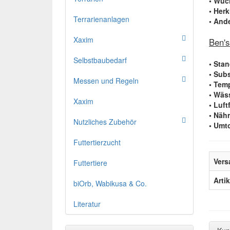
• Wuc
• Her
Terrarienanlagen
• And
Xaxim
Ben's
Selbstbaubedarf
• Sta
• Subs
Messen und Regeln
• Tem
• Wäs
Xaxim
• Luft
• Näh
Nutzliches Zubehör
• Umto
Futtertierzucht
Vers
Futtertiere
Arti
biOrb, Wabikusa & Co.
Literatur