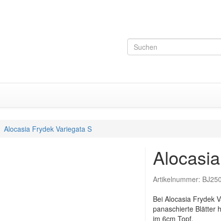
Alocasia Frydek Variegata S
Alocasia
Artikelnummer:
BJ25
Bei Alocasia Frydek V
panaschierte Blätter 
im 6cm Topf.