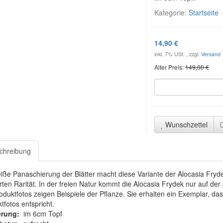
Kategorie:
Startseite
14,90 €
inkl. 7% USt. , zzgl.
Versand
Alter Preis:
149,00 €
Wunschzettel
chreibung
iße Panaschierung der Blätter macht diese Variante der Alocasia Fryd
ten Rarität. In der freien Natur kommt die Alocasia Frydek nur auf der 
oduktfotos zeigen Beispiele der Pflanze. Sie erhalten ein Exemplar, 
tfotos entspricht.
ferung:
im 6cm Topf