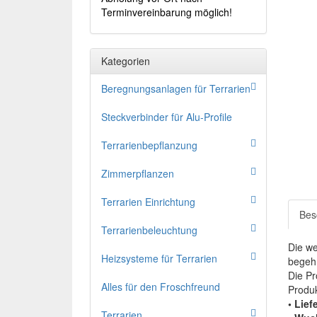
Terminvereinbarung möglich!
Kategorien
Beregnungsanlagen für Terrarien
Steckverbinder für Alu-Profile
Terrarienbepflanzung
Zimmerpflanzen
Terrarien Einrichtung
Bes
Terrarienbeleuchtung
Die we
Heizsysteme für Terrarien
begehr
Die Pr
Alles für den Froschfreund
Produk
• Lie
Terrarien