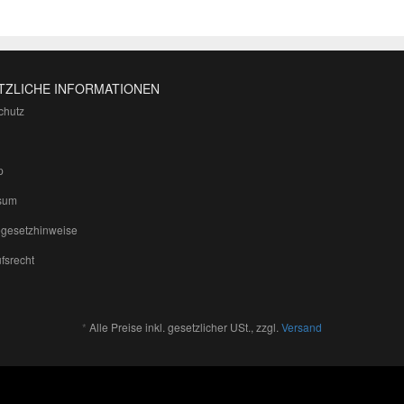
TZLICHE INFORMATIONEN
chutz
p
sum
egesetzhinweise
fsrecht
*
Alle Preise inkl. gesetzlicher USt., zzgl.
Versand