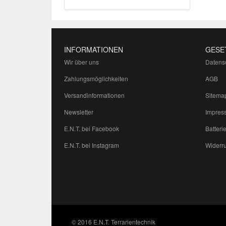
INFORMATIONEN
GESE
Wir über uns
Datens
Zahlungsmöglichkeiten
AGB
Versandinformationen
Sitema
Newsletter
Impres
E.N.T. bei Facebook
Batteri
E.N.T. bei Instagram
Widerru
© 2016 E.N.T. Terrarientechnik