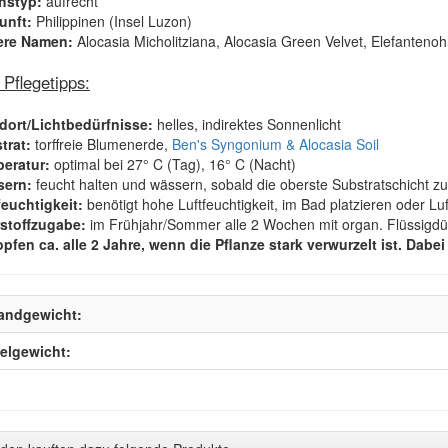
hstyp:
aufrecht
kunft:
Philippinen (Insel Luzon)
ere Namen:
Alocasia Micholitziana, Alocasia Green Velvet, Elefantenohr,
 Pflegetipps:
ndort/Lichtbedürfnisse:
helles, indirektes Sonnenlicht
trat:
torffreie Blumenerde,
Ben's Syngonium & Alocasia Soil
peratur:
optimal bei 27° C (Tag), 16° C (Nacht)
sern:
feucht halten und wässern, sobald die oberste Substratschicht z
feuchtigkeit:
benötigt hohe Luftfeuchtigkeit, im Bad platzieren oder L
rstoffzugabe:
im Frühjahr/Sommer alle 2 Wochen mit organ. Flüssigd
pfen ca. alle 2 Jahre, wenn die Pflanze stark verwurzelt ist. Dab
andgewicht:
kelgewicht: