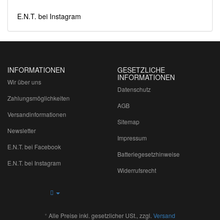
E.N.T. bei Instagram
INFORMATIONEN
GESETZLICHE
INFORMATIONEN
Wir über uns
Datenschutz
Zahlungsmöglichkeiten
AGB
Versandinformationen
Sitemap
Newsletter
Impressum
E.N.T. bei Facebook
Batteriegesetzhinweise
E.N.T. bei Instagram
Widerrufsrecht
*
Alle Preise inkl. gesetzlicher USt., zzgl.
Versand