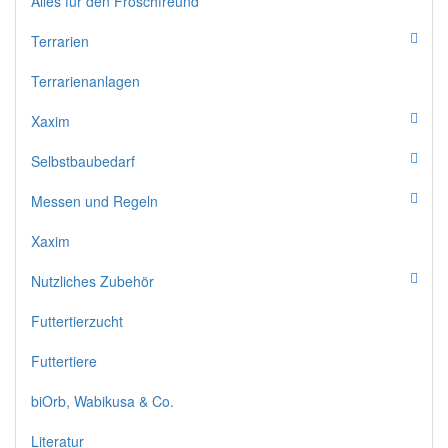
Alles für den Froschfreund
Terrarien
Terrarienanlagen
Xaxim
Selbstbaubedarf
Messen und Regeln
Xaxim
Nutzliches Zubehör
Futtertierzucht
Futtertiere
biOrb, Wabikusa & Co.
Literatur