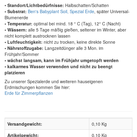
•
Standort/Lichtbedürfnisse:
Halbschatten/Schatten
• Substrat:
Ben's Babyplant Soil, Spezial Erde
, später Universal-
Blumenerde
• Temperatur:
optimal bei mind. 18 ° C (Tag), 12° C (Nacht)
• Wässern:
alle 5 Tage mäßig gießen, seltener im Winter, aber
nicht komplett austrocknen lassen
• Luftfeuchtigkeit:
nicht zu trocken, keine direkte Sonne
• Nährstoffzugabe:
Langzeitdünger alle 3 Mon. im
Frühjahr/Sommer
• wächst langsam, kann im Frühjahr umgetopft werden
• kalkarmes Wasser verwenden und nicht zu beengt
platzieren
Zu unserer Spezialerde und weiteren hauseigenen
Erdmischungen kommen Sie hier:
Erde für Zimmerpflanzen
Versandgewicht:
0,10 Kg
Artikelgewicht:
0,10
Kg