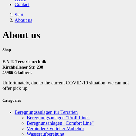
Contact
Start
About us
About us
Shop
E.N.T. Terrarientechnik
Kirchhellener Str. 238
45966 Gladbeck
Unfortunately, due to the current COVID-19 situation, we can not
offer pick-up.
Categories
Beregnungsanlagen für Terrarien
Beregnungsanlagen "Profi Line"
Beregnunsanlagen "Comfort Line"
Verbinder / Verteiler /Zubehör
Wasseraufbereitung