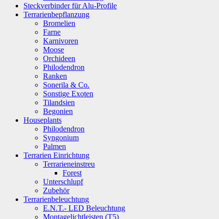
Steckverbinder für Alu-Profile
Terrarienbepflanzung
Bromelien
Farne
Karnivoren
Moose
Orchideen
Philodendron
Ranken
Sonerila & Co.
Sonstige Exoten
Tilandsien
Begonien
Houseplants
Philodendron
Syngonium
Palmen
Terrarien Einrichtung
Terrarieneinstreu
Forest
Unterschlupf
Zubehör
Terrarienbeleuchtung
E.N.T.- LED Beleuchtung
Montagelichtleisten (T5)