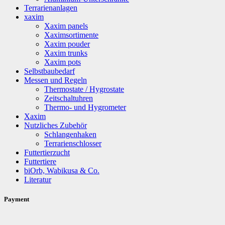
Terrarienanlagen
xaxim
Xaxim panels
Xaximsortimente
Xaxim pouder
Xaxim trunks
Xaxim pots
Selbstbaubedarf
Messen und Regeln
Thermostate / Hygrostate
Zeitschaltuhren
Thermo- und Hygrometer
Xaxim
Nutzliches Zubehör
Schlangenhaken
Terrarienschlosser
Futtertierzucht
Futtertiere
biOrb, Wabikusa & Co.
Literatur
Payment