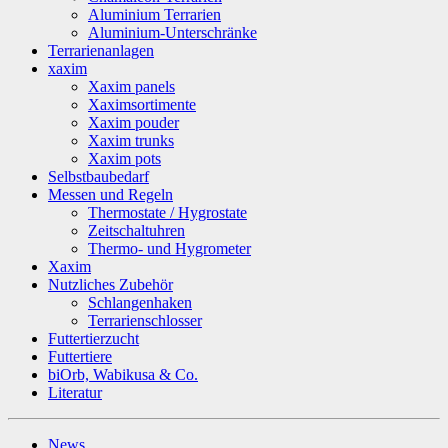
Aluminium Terrarien
Aluminium-Unterschränke
Terrarienanlagen
xaxim
Xaxim panels
Xaximsortimente
Xaxim pouder
Xaxim trunks
Xaxim pots
Selbstbaubedarf
Messen und Regeln
Thermostate / Hygrostate
Zeitschaltuhren
Thermo- und Hygrometer
Xaxim
Nutzliches Zubehör
Schlangenhaken
Terrarienschlosser
Futtertierzucht
Futtertiere
biOrb, Wabikusa & Co.
Literatur
News