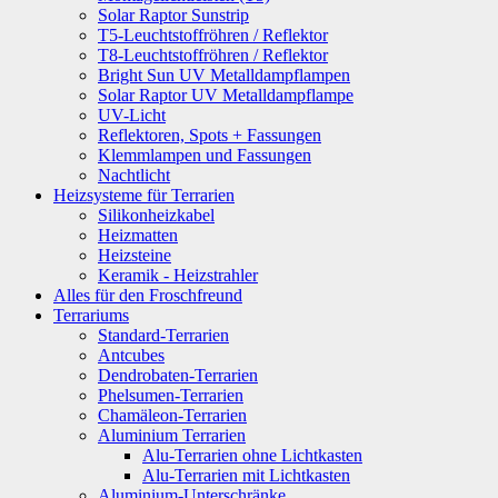
Solar Raptor Sunstrip
T5-Leuchtstoffröhren / Reflektor
T8-Leuchtstoffröhren / Reflektor
Bright Sun UV Metalldampflampen
Solar Raptor UV Metalldampflampe
UV-Licht
Reflektoren, Spots + Fassungen
Klemmlampen und Fassungen
Nachtlicht
Heizsysteme für Terrarien
Silikonheizkabel
Heizmatten
Heizsteine
Keramik - Heizstrahler
Alles für den Froschfreund
Terrariums
Standard-Terrarien
Antcubes
Dendrobaten-Terrarien
Phelsumen-Terrarien
Chamäleon-Terrarien
Aluminium Terrarien
Alu-Terrarien ohne Lichtkasten
Alu-Terrarien mit Lichtkasten
Aluminium-Unterschränke