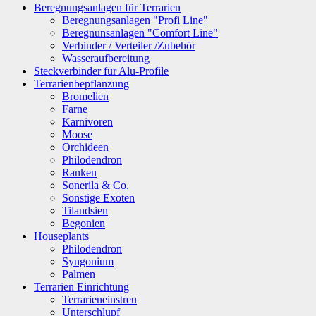
Beregnungsanlagen für Terrarien
Beregnungsanlagen "Profi Line"
Beregnunsanlagen "Comfort Line"
Verbinder / Verteiler /Zubehör
Wasseraufbereitung
Steckverbinder für Alu-Profile
Terrarienbepflanzung
Bromelien
Farne
Karnivoren
Moose
Orchideen
Philodendron
Ranken
Sonerila & Co.
Sonstige Exoten
Tilandsien
Begonien
Houseplants
Philodendron
Syngonium
Palmen
Terrarien Einrichtung
Terrarieneinstreu
Unterschlupf