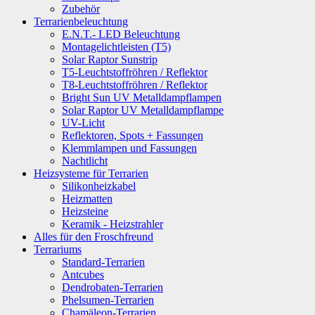
Zubehör
Terrarienbeleuchtung
E.N.T.- LED Beleuchtung
Montagelichtleisten (T5)
Solar Raptor Sunstrip
T5-Leuchtstoffröhren / Reflektor
T8-Leuchtstoffröhren / Reflektor
Bright Sun UV Metalldampflampen
Solar Raptor UV Metalldampflampe
UV-Licht
Reflektoren, Spots + Fassungen
Klemmlampen und Fassungen
Nachtlicht
Heizsysteme für Terrarien
Silikonheizkabel
Heizmatten
Heizsteine
Keramik - Heizstrahler
Alles für den Froschfreund
Terrariums
Standard-Terrarien
Antcubes
Dendrobaten-Terrarien
Phelsumen-Terrarien
Chamäleon-Terrarien