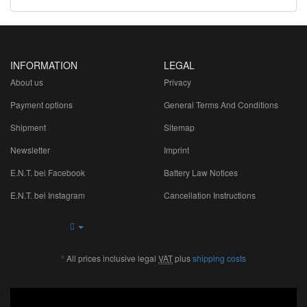
INFORMATION
LEGAL
About us
Privacy
Payment options
General Terms And Conditions
Shipment
Sitemap
Newsletter
Imprint
E.N.T. bei Facebook
Battery Law Notices
E.N.T. bei Instagram
Cancellation Instructions
*
All prices inclusive legal
VAT
plus
shipping costs