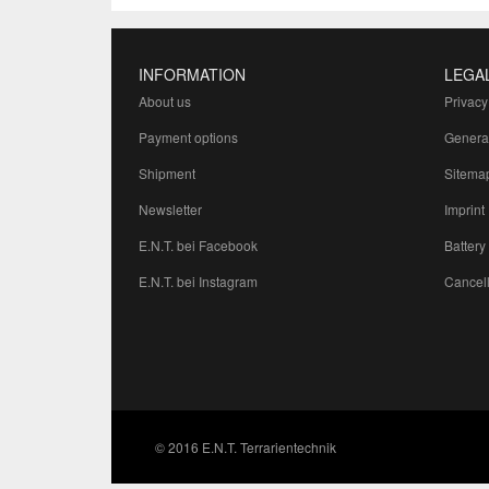
INFORMATION
LEGA
About us
Privacy
Payment options
Genera
Shipment
Sitema
Newsletter
Imprint
E.N.T. bei Facebook
Battery
E.N.T. bei Instagram
Cancell
© 2016 E.N.T. Terrarientechnik