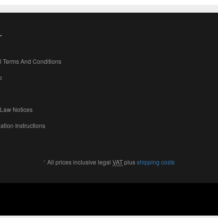
L
l Terms And Conditions
p
 Law Notices
ation Instructions
*
All prices inclusive legal
VAT
plus
shipping costs