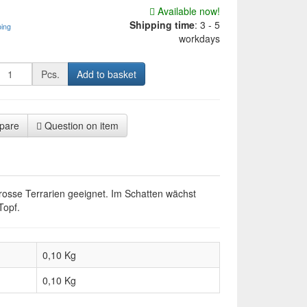
Available now!
Shipping time
:
3 - 5
ping
workdays
Pcs.
Add to basket
pare
Question on item
rosse Terrarien geeignet. Im Schatten wächst
Topf.
0,10 Kg
0,10
Kg