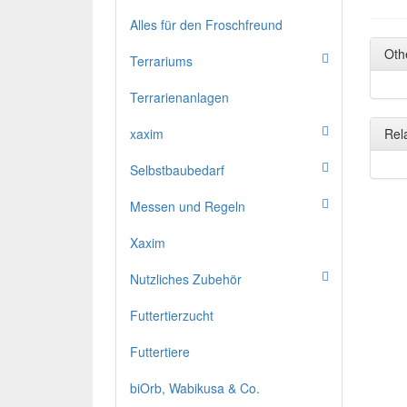
Alles für den Froschfreund
Oth
Terrariums
Terrarienanlagen
xaxim
Rel
Selbstbaubedarf
Messen und Regeln
Xaxim
Nutzliches Zubehör
Futtertierzucht
Futtertiere
biOrb, Wabikusa & Co.