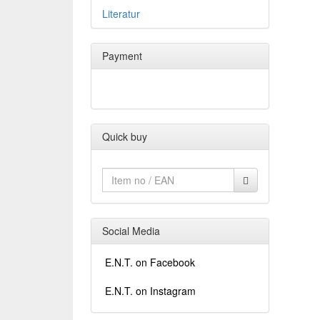
Literatur
Payment
Quick buy
Social Media
E.N.T. on Facebook
E.N.T. on Instagram