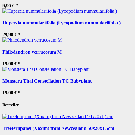
9,90 €
*
Huperzia nummulariifolia (Lycopodium nummulariifolia )
29,90 €
*
Philodendron verrucosum M
19,90 €
*
Monstera Thai Constellation TC Babyplant
19,90 €
*
Bestseller
Treefernpanel (Xaxim) from Newzealand 50x20x1,5cm