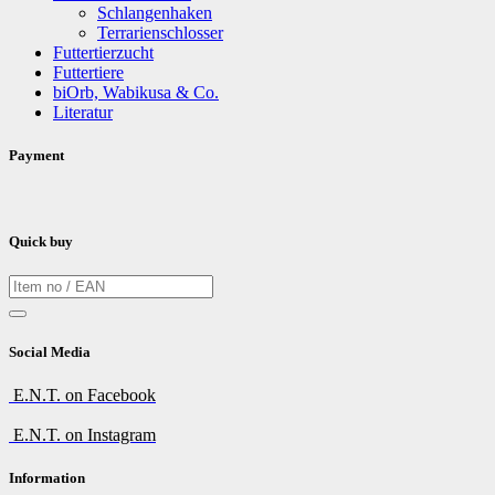
Schlangenhaken
Terrarienschlosser
Futtertierzucht
Futtertiere
biOrb, Wabikusa & Co.
Literatur
Payment
Quick buy
Social Media
E.N.T. on Facebook
E.N.T. on Instagram
Information