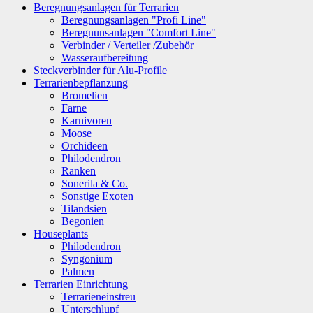
Beregnungsanlagen für Terrarien
Beregnungsanlagen "Profi Line"
Beregnunsanlagen "Comfort Line"
Verbinder / Verteiler /Zubehör
Wasseraufbereitung
Steckverbinder für Alu-Profile
Terrarienbepflanzung
Bromelien
Farne
Karnivoren
Moose
Orchideen
Philodendron
Ranken
Sonerila & Co.
Sonstige Exoten
Tilandsien
Begonien
Houseplants
Philodendron
Syngonium
Palmen
Terrarien Einrichtung
Terrarieneinstreu
Unterschlupf