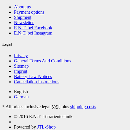
About us
Payment options
Shipment
Newsletter
E.N.T. bei Facebook
E.N.T. bei Instagram
Legal
Privacy
General Terms And Conditions
Sitemap
Imprint
Battery Law Notices
Cancellation Instructions
English
German
*
All prices inclusive legal
VAT
plus
shipping costs
© 2016 E.N.T. Terrarientechnik
Powered by
JTL-Shop