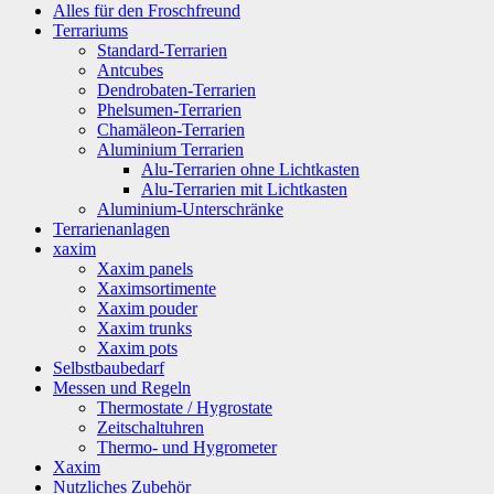
Alles für den Froschfreund
Terrariums
Standard-Terrarien
Antcubes
Dendrobaten-Terrarien
Phelsumen-Terrarien
Chamäleon-Terrarien
Aluminium Terrarien
Alu-Terrarien ohne Lichtkasten
Alu-Terrarien mit Lichtkasten
Aluminium-Unterschränke
Terrarienanlagen
xaxim
Xaxim panels
Xaximsortimente
Xaxim pouder
Xaxim trunks
Xaxim pots
Selbstbaubedarf
Messen und Regeln
Thermostate / Hygrostate
Zeitschaltuhren
Thermo- und Hygrometer
Xaxim
Nutzliches Zubehör