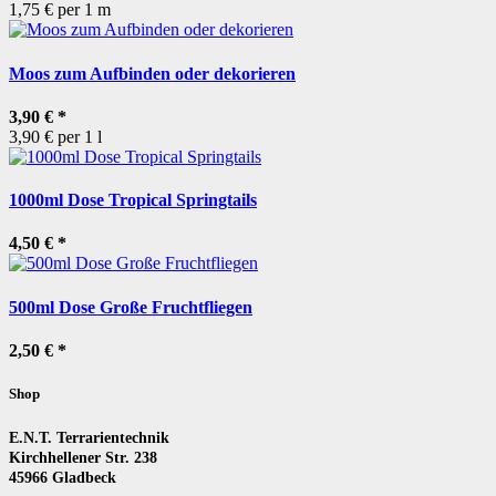
1,75 € per 1 m
Moos zum Aufbinden oder dekorieren
3,90 €
*
3,90 € per 1 l
1000ml Dose Tropical Springtails
4,50 €
*
500ml Dose Große Fruchtfliegen
2,50 €
*
Shop
E.N.T. Terrarientechnik
Kirchhellener Str. 238
45966 Gladbeck