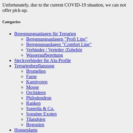
Unfortunately, due to the current COVID-19 situation, we can not
offer pick-up.
Categories
Beregnungsanlagen für Terrarien
Beregnungsanlagen "Profi Line"
Beregnunsanlagen "Comfort Line"
Verbinder / Verteiler /Zubehör
Wasseraufbereitung
Steckverbinder für Alu-Profile
Terrarienbepflanzung
Bromelien
Farne
Karnivoren
Moose
Orchideen
Philodendron
Ranken
Sonerila & Co.
Sonstige Exoten
Tilandsien
Begonien
Houseplants