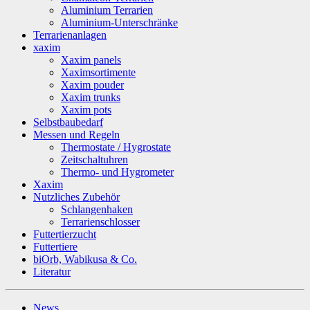
Aluminium Terrarien
Aluminium-Unterschränke
Terrarienanlagen
xaxim
Xaxim panels
Xaximsortimente
Xaxim pouder
Xaxim trunks
Xaxim pots
Selbstbaubedarf
Messen und Regeln
Thermostate / Hygrostate
Zeitschaltuhren
Thermo- und Hygrometer
Xaxim
Nutzliches Zubehör
Schlangenhaken
Terrarienschlosser
Futtertierzucht
Futtertiere
biOrb, Wabikusa & Co.
Literatur
News