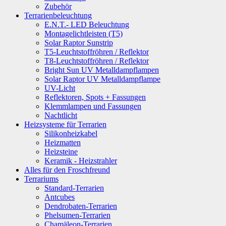
Zubehör
Terrarienbeleuchtung
E.N.T.- LED Beleuchtung
Montagelichtleisten (T5)
Solar Raptor Sunstrip
T5-Leuchtstoffröhren / Reflektor
T8-Leuchtstoffröhren / Reflektor
Bright Sun UV Metalldampflampen
Solar Raptor UV Metalldampflampe
UV-Licht
Reflektoren, Spots + Fassungen
Klemmlampen und Fassungen
Nachtlicht
Heizsysteme für Terrarien
Silikonheizkabel
Heizmatten
Heizsteine
Keramik - Heizstrahler
Alles für den Froschfreund
Terrariums
Standard-Terrarien
Antcubes
Dendrobaten-Terrarien
Phelsumen-Terrarien
Chamäleon-Terrarien