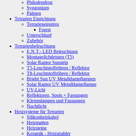
Philodendron
Syngonium
Palmen
Terrarien Einrichtung
Terrarieneinstreu
Forest
Unterschlupf
Zubehör
Terrarienbeleuchtung
E.N.T.- LED Beleuchtung
Montagelichtleisten (T5)
Solar Raptor Sunstrip
T5-Leuchtstoffröhren / Reflektor
T8-Leuchtstoffröhren / Reflektor
Bright Sun UV Metalldampflampen
Solar Raptor UV Metalldampflampe
UV-Licht
Reflektoren, Spots + Fassungen
Klemmlampen und Fassungen
Nachtlicht
Heizsysteme für Terrarien
Silikonheizkabel
Heizmatten
Heizsteine
Keramik - Heizstrahler