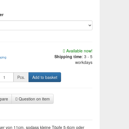
ger
Available now!
Shipping time
:
3 - 5
pping
workdays
Pcs.
Add to basket
pare
Question on item
er von 11cm, sodass kleine Töpfe 5-6cm oder