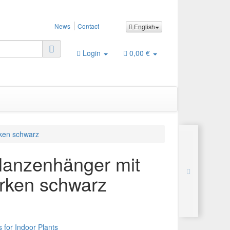
News
Contact
English
Login
0,00 €
ken schwarz
lanzenhänger mit
rken schwarz
 for Indoor Plants