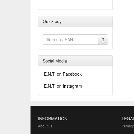
Quick buy
Social Media
E.N.T. on Facebook
E.N.T. on Instagram
INFORMATION
LEGA
About us
Privacy