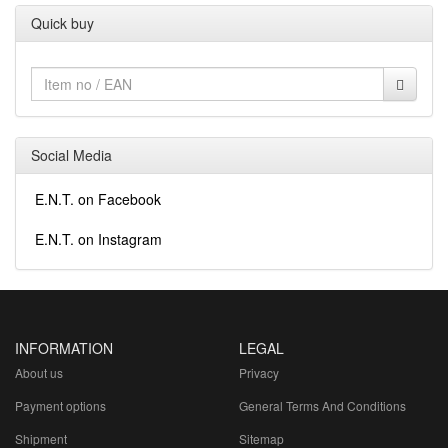
Quick buy
Social Media
E.N.T. on Facebook
E.N.T. on Instagram
INFORMATION
LEGAL
About us
Privacy
Payment options
General Terms And Conditions
Shipment
Sitemap