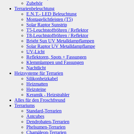
Zubehör
Terrarienbeleuchtung
E.N.T.- LED Beleuchtung
Montagelichtleisten (T5)
Solar Raptor Sunstrip
T5-Leuchtstoffröhren / Reflektor
T8-Leuchtstoffröhren / Reflektor
Bright Sun UV Metalldampflampen
Solar Raptor UV Metalldampflampe
UV-Licht
Reflektoren, Spots + Fassungen
Klemmlampen und Fassungen
Nachtlicht
Heizsysteme für Terrarien
Silikonheizkabel
Heizmatten
Heizsteine
Keramik - Heizstrahler
Alles für den Froschfreund
Terrariums
Standard-Terrarien
Antcubes
Dendrobaten-Terrarien
Phelsumen-Terrarien
Chamäleon-Terrarien