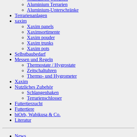
Aluminium Terrarien
Aluminium-Unterschränke
Terrarienanlagen
xaxim
Xaxim panels
Xaximsortimente
Xaxim pouder
Xaxim trunks
Xaxim pots
Selbstbaubedarf
Messen und Regeln
Thermostate / Hygrostate
Zeitschaltuhren
Thermo- und Hygrometer
Xaxim
Nutzliches Zubehör
Schlangenhaken
Terrarienschlosser
Futtertierzucht
Futtertiere
biOrb, Wabikusa & Co.
Literatur
News