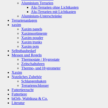
Aluminium Terrarien
Alu-Terrarien ohne Lichtkasten
Alu-Terrarien mit Lichtkasten
Aluminium-Unterschränke
Terrarienanlagen
xaxim
Xaxim panels
Xaximsortimente
Xaxim pouder
Xaxim trunks
Xaxim pots
Selbstbaubedarf
Messen und Regeln
Thermostate / Hygrostate
Zeitschaltuhren
Thermo- und Hygrometer
Xaxim
Nutzliches Zubehör
Schlangenhaken
Terrarienschlosser
Futtertierzucht
Futtertiere
biOrb, Wabikusa & Co.
Literatur