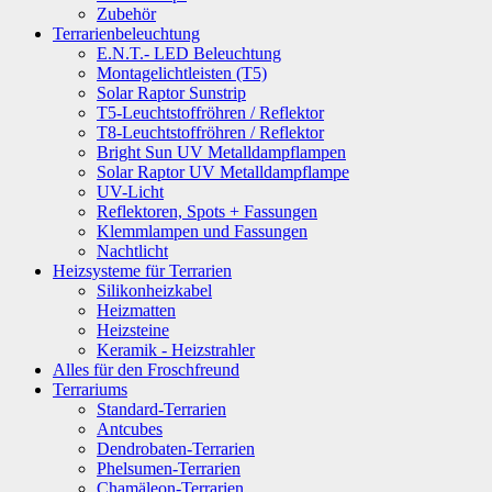
Zubehör
Terrarienbeleuchtung
E.N.T.- LED Beleuchtung
Montagelichtleisten (T5)
Solar Raptor Sunstrip
T5-Leuchtstoffröhren / Reflektor
T8-Leuchtstoffröhren / Reflektor
Bright Sun UV Metalldampflampen
Solar Raptor UV Metalldampflampe
UV-Licht
Reflektoren, Spots + Fassungen
Klemmlampen und Fassungen
Nachtlicht
Heizsysteme für Terrarien
Silikonheizkabel
Heizmatten
Heizsteine
Keramik - Heizstrahler
Alles für den Froschfreund
Terrariums
Standard-Terrarien
Antcubes
Dendrobaten-Terrarien
Phelsumen-Terrarien
Chamäleon-Terrarien