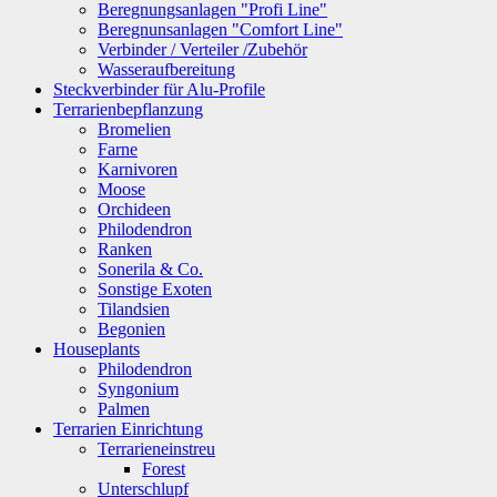
Beregnungsanlagen "Profi Line"
Beregnunsanlagen "Comfort Line"
Verbinder / Verteiler /Zubehör
Wasseraufbereitung
Steckverbinder für Alu-Profile
Terrarienbepflanzung
Bromelien
Farne
Karnivoren
Moose
Orchideen
Philodendron
Ranken
Sonerila & Co.
Sonstige Exoten
Tilandsien
Begonien
Houseplants
Philodendron
Syngonium
Palmen
Terrarien Einrichtung
Terrarieneinstreu
Forest
Unterschlupf