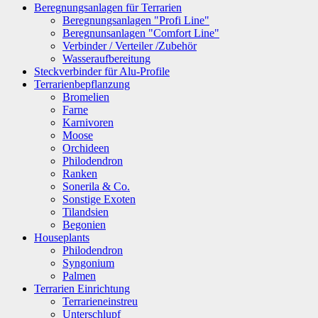
Beregnungsanlagen für Terrarien
Beregnungsanlagen "Profi Line"
Beregnunsanlagen "Comfort Line"
Verbinder / Verteiler /Zubehör
Wasseraufbereitung
Steckverbinder für Alu-Profile
Terrarienbepflanzung
Bromelien
Farne
Karnivoren
Moose
Orchideen
Philodendron
Ranken
Sonerila & Co.
Sonstige Exoten
Tilandsien
Begonien
Houseplants
Philodendron
Syngonium
Palmen
Terrarien Einrichtung
Terrarieneinstreu
Unterschlupf