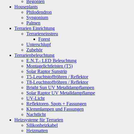
Begonien
Houseplants
Philodendron
Syngonium
Palmen
Terrarien Einrichtung
Terrarieneinstreu
Forest
Unterschlupf
Zubehör
Terrarienbeleuchtung
E.N.T.- LED Beleuchtung
Montagelichtleisten (T5)
Solar Raptor Sunstrip
T5-Leuchtstoffröhren / Reflektor
T8-Leuchtstoffröhren / Reflektor
Bright Sun UV Metalldampflampen
Solar Raptor UV Metalldampflampe
UV-Licht
Reflektoren, Spots + Fassungen
Klemmlampen und Fassungen
Nachtlicht
Heizsysteme für Terrarien
Silikonheizkabel
Heizmatten