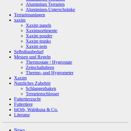
Aluminium Terrarien
Aluminium-Unterschränke
Terrarienanlagen
xaxim
Xaxim panels
Xaximsortimente
Xaxim pouder
Xaxim trunks
Xaxim pots
Selbstbaubedarf
Messen und Regeln
Thermostate / Hygrostate
Zeitschaltuhren
Thermo- und Hygrometer
Xaxim
Nutzliches Zubehör
Schlangenhaken
Terrarienschlosser
Futtertierzucht
Futtertiere
biOrb, Wabikusa & Co.
Literatur
News