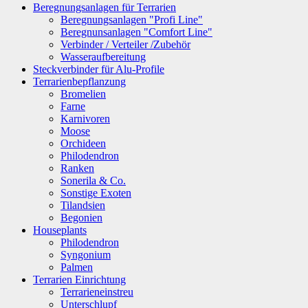
Beregnungsanlagen für Terrarien
Beregnungsanlagen "Profi Line"
Beregnunsanlagen "Comfort Line"
Verbinder / Verteiler /Zubehör
Wasseraufbereitung
Steckverbinder für Alu-Profile
Terrarienbepflanzung
Bromelien
Farne
Karnivoren
Moose
Orchideen
Philodendron
Ranken
Sonerila & Co.
Sonstige Exoten
Tilandsien
Begonien
Houseplants
Philodendron
Syngonium
Palmen
Terrarien Einrichtung
Terrarieneinstreu
Unterschlupf