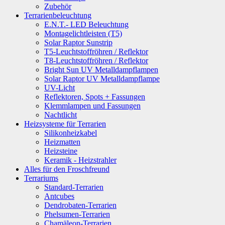
Zubehör
Terrarienbeleuchtung
E.N.T.- LED Beleuchtung
Montagelichtleisten (T5)
Solar Raptor Sunstrip
T5-Leuchtstoffröhren / Reflektor
T8-Leuchtstoffröhren / Reflektor
Bright Sun UV Metalldampflampen
Solar Raptor UV Metalldampflampe
UV-Licht
Reflektoren, Spots + Fassungen
Klemmlampen und Fassungen
Nachtlicht
Heizsysteme für Terrarien
Silikonheizkabel
Heizmatten
Heizsteine
Keramik - Heizstrahler
Alles für den Froschfreund
Terrariums
Standard-Terrarien
Antcubes
Dendrobaten-Terrarien
Phelsumen-Terrarien
Chamäleon-Terrarien