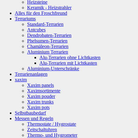
Heizsteine
Keramik - Heizstrahler
Alles für den Froschfreund
Terrariums
Standard-Terrarien
Antcubes
Dendrobaten-Terrarien
Phelsumen-Terrarien
Chamäleon-Terrarien
Aluminium Terrarien
Alu-Terrarien ohne Lichtkasten
Alu-Terrarien mit Lichtkasten
Aluminium-Unterschränke
Terrarienanlagen
xaxim
Xaxim panels
Xaximsortimente
Xaxim pouder
Xaxim trunks
Xaxim pots
Selbstbaubedarf
Messen und Regeln
Thermostate / Hygrostate
Zeitschaltuhren
Thermo- und Hygrometer