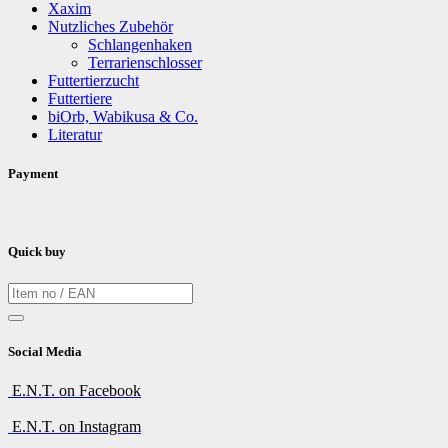
Xaxim
Nutzliches Zubehör
Schlangenhaken
Terrarienschlosser
Futtertierzucht
Futtertiere
biOrb, Wabikusa & Co.
Literatur
Payment
Quick buy
Social Media
E.N.T. on Facebook
E.N.T. on Instagram