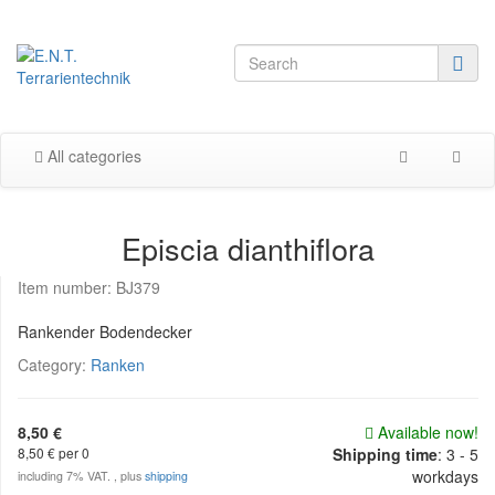
All categories
Episcia dianthiflora
Item number:
BJ379
Rankender Bodendecker
Category:
Ranken
8,50 €
Available now!
8,50 € per 0
Shipping time
:
3 - 5
workdays
including 7% VAT. , plus
shipping