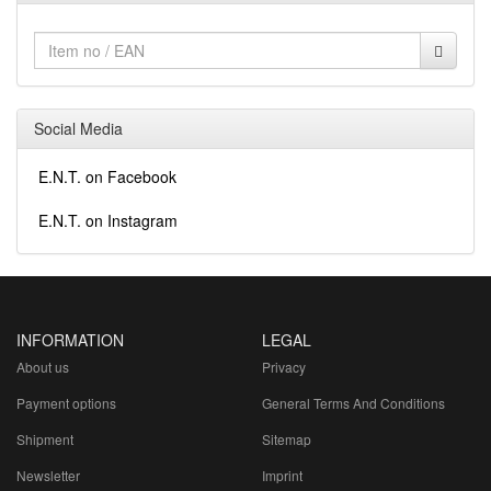
Social Media
E.N.T. on Facebook
E.N.T. on Instagram
INFORMATION
LEGAL
About us
Privacy
Payment options
General Terms And Conditions
Shipment
Sitemap
Newsletter
Imprint