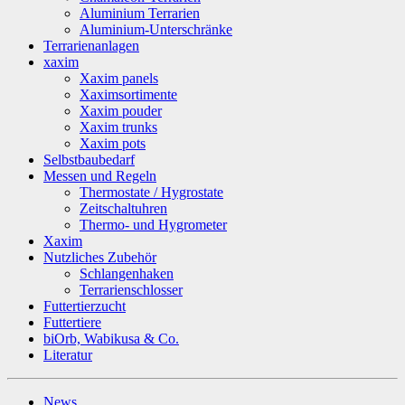
Aluminium Terrarien
Aluminium-Unterschränke
Terrarienanlagen
xaxim
Xaxim panels
Xaximsortimente
Xaxim pouder
Xaxim trunks
Xaxim pots
Selbstbaubedarf
Messen und Regeln
Thermostate / Hygrostate
Zeitschaltuhren
Thermo- und Hygrometer
Xaxim
Nutzliches Zubehör
Schlangenhaken
Terrarienschlosser
Futtertierzucht
Futtertiere
biOrb, Wabikusa & Co.
Literatur
News