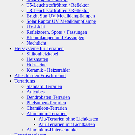
T5-Leuchtstoffröhren / Reflektor
T8-Leuchtstoffröhren / Reflektor
Bright Sun UV Metalldampflampen
Solar Raptor UV Metalldampflampe
UV-Licht
Reflektoren, Spots + Fassungen
Klemmlampen und Fassungen
Nachtlicht
Heizsysteme für Terrarien
Silikonheizkabel
Heizmatten
Heizsteine
Keramik - Heizstrahler
Alles für den Froschfreund
Terrariums
Standard-Terrarien
Antcubes
Dendrobaten-Terrarien
Phelsumen-Terrarien
Chamäleon-Terrarien
Aluminium Terrarien
Alu-Terrarien ohne Lichtkasten
Alu-Terrarien mit Lichtkasten
Aluminium-Unterschränke