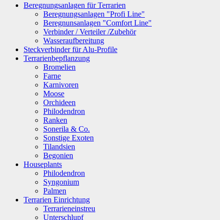
Beregnungsanlagen für Terrarien
Beregnungsanlagen "Profi Line"
Beregnunsanlagen "Comfort Line"
Verbinder / Verteiler /Zubehör
Wasseraufbereitung
Steckverbinder für Alu-Profile
Terrarienbepflanzung
Bromelien
Farne
Karnivoren
Moose
Orchideen
Philodendron
Ranken
Sonerila & Co.
Sonstige Exoten
Tilandsien
Begonien
Houseplants
Philodendron
Syngonium
Palmen
Terrarien Einrichtung
Terrarieneinstreu
Unterschlupf