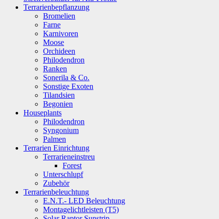
Terrarienbepflanzung
Bromelien
Farne
Karnivoren
Moose
Orchideen
Philodendron
Ranken
Sonerila & Co.
Sonstige Exoten
Tilandsien
Begonien
Houseplants
Philodendron
Syngonium
Palmen
Terrarien Einrichtung
Terrarieneinstreu
Forest
Unterschlupf
Zubehör
Terrarienbeleuchtung
E.N.T.- LED Beleuchtung
Montagelichtleisten (T5)
Solar Raptor Sunstrip