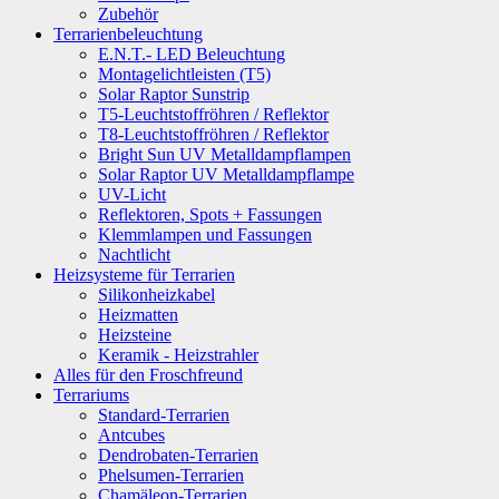
Zubehör
Terrarienbeleuchtung
E.N.T.- LED Beleuchtung
Montagelichtleisten (T5)
Solar Raptor Sunstrip
T5-Leuchtstoffröhren / Reflektor
T8-Leuchtstoffröhren / Reflektor
Bright Sun UV Metalldampflampen
Solar Raptor UV Metalldampflampe
UV-Licht
Reflektoren, Spots + Fassungen
Klemmlampen und Fassungen
Nachtlicht
Heizsysteme für Terrarien
Silikonheizkabel
Heizmatten
Heizsteine
Keramik - Heizstrahler
Alles für den Froschfreund
Terrariums
Standard-Terrarien
Antcubes
Dendrobaten-Terrarien
Phelsumen-Terrarien
Chamäleon-Terrarien