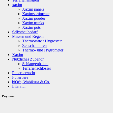
Terrarienanlagen
xaxim
Xaxim panels
Xaximsortimente
Xaxim pouder
Xaxim trunks
Xaxim pots
Selbstbaubedarf
Messen und Regeln
Thermostate / Hygrostate
Zeitschaltuhren
Thermo- und Hygrometer
Xaxim
Nutzliches Zubehör
Schlangenhaken
Terrarienschlosser
Futtertierzucht
Futtertiere
biOrb, Wabikusa & Co.
Literatur
Payment